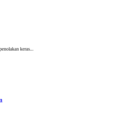
nolakan keras...
n