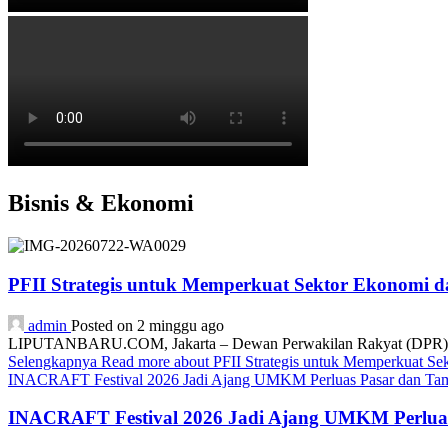
Bisnis & Ekonomi
PFII Strategis untuk Memperkuat Sektor Ekonomi 
admin
Posted on 2 minggu ago
LIPUTANBARU.COM, Jakarta – Dewan Perwakilan Rakyat (DPR) resmi
Selengkapnya
Read more about PFII Strategis untuk Memperkuat S
INACRAFT Festival 2026 Jadi Ajang UMKM Perluas Pasar dan Tam
INACRAFT Festival 2026 Jadi Ajang UMKM Perluas