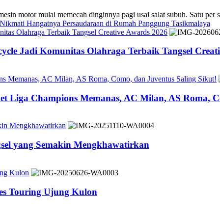
 mulai memecah dinginnya pagi usai salat subuh. Satu per sa
s Nikmati Hangatnya Persaudaraan di Rumah Panggung Tasikmalaya
tas Olahraga Terbaik Tangsel Creative Awards 2026
cle Jadi Komunitas Olahraga Terbaik Tangsel Creat
ons Memanas, AC Milan, AS Roma, Como, dan Juventus Saling Sikut!
ket Liga Champions Memanas, AC Milan, AS Roma, Co
akin Mengkhawatirkan
ngsel yang Semakin Mengkhawatirkan
ung Kulon
es Touring Ujung Kulon