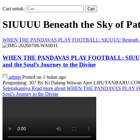
Cari untuk:
SIUUUU Beneath the Sky of Pati
WHEN THE PANDAVAS PLAY FOOTBALL: SIUUUU Beneath the Sky of Pa
WHEN THE PANDAVAS PLAY FOOTBALL: SIUUUU Beneath
and the Soul’s Journey to the Divine
admin
Posted on 1 bulan ago
Pengunjung: 307 By Ki Dalang Wawan Ajen LIPUTANBARU.COM, Upon
Selengkapnya
Read more about WHEN THE PANDAVAS PLAY FOOTBALL
Soul’s Journey to the Divine