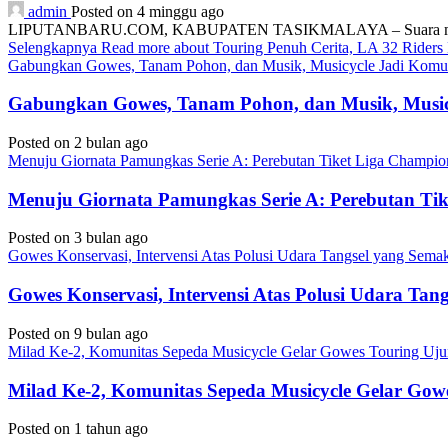
admin
Posted on 4 minggu ago
LIPUTANBARU.COM, KABUPATEN TASIKMALAYA – Suara mesin motor
Selengkapnya
Read more about Touring Penuh Cerita, LA 32 Rider
Gabungkan Gowes, Tanam Pohon, dan Musik, Musicycle Jadi Komuni
Gabungkan Gowes, Tanam Pohon, dan Musik, Musicy
Posted on 2 bulan ago
Menuju Giornata Pamungkas Serie A: Perebutan Tiket Liga Champi
Menuju Giornata Pamungkas Serie A: Perebutan Ti
Posted on 3 bulan ago
Gowes Konservasi, Intervensi Atas Polusi Udara Tangsel yang Sem
Gowes Konservasi, Intervensi Atas Polusi Udara Ta
Posted on 9 bulan ago
Milad Ke-2, Komunitas Sepeda Musicycle Gelar Gowes Touring Uj
Milad Ke-2, Komunitas Sepeda Musicycle Gelar Gow
Posted on 1 tahun ago