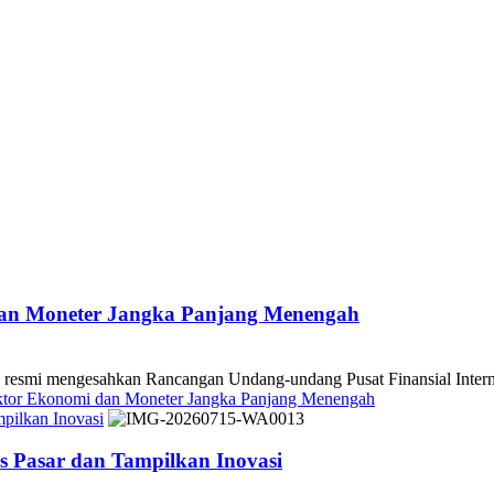
dan Moneter Jangka Panjang Menengah
 mengesahkan Rancangan Undang-undang Pusat Finansial Internasio
ektor Ekonomi dan Moneter Jangka Panjang Menengah
pilkan Inovasi
 Pasar dan Tampilkan Inovasi