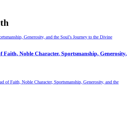
ith
nship, Generosity, and the Soul’s Journey to the Divine
th, Noble Character, Sportsmanship, Generosity,
aith, Noble Character, Sportsmanship, Generosity, and the