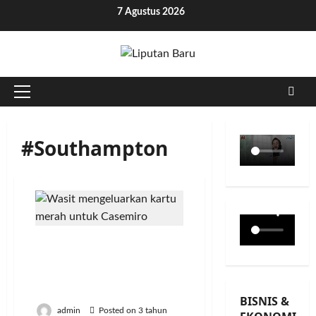
Skip
7 Agustus 2026
to
content
Primary
Menu
#Southampton
Casemiro Kartu Merah,
MU Ditahan Imbang 0-0
Southampton di Old
Trafford
BISNIS &
admin
Posted on 3 tahun