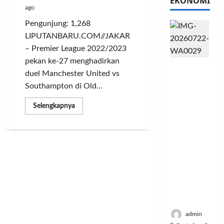
EKONOMI
ago
Pengunjung: 1,268
LIPUTANBARU.COM//JAKARTA
– Premier League 2022/2023
pekan ke-27 menghadirkan
PFII
duel Manchester United vs
Strategis
Southampton di Old...
untuk
Memperk
Read
Selengkapnya
uat
more
about
Sektor
Casemiro
Ekonomi
Kartu
Merah,
dan
MU
Moneter
Ditahan
Imbang
Jangka
0-
0
Panjang
Southampton
Menenga
di
Old
h
Trafford
admin