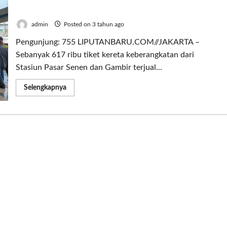
transportasi Favorit Pemudik
admin
Posted on 3 tahun ago
Pengunjung: 755 LIPUTANBARU.COM//JAKARTA –
Sebanyak 617 ribu tiket kereta keberangkatan dari
Stasiun Pasar Senen dan Gambir terjual...
Read
Selengkapnya
more
about
Tiket
Terjual
617
Ribu,
Kereta
Api
Masih
Jadi
Moda
transportasi
Favorit
Pemudik