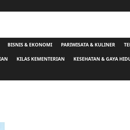
BISNIS & EKONOMI
PARIWISATA & KULINER
TE
IAN
KILAS KEMENTERIAN
KESEHATAN & GAYA HID
Tiket Terjual 617 Ribu, Kereta Api Masih Jadi Moda