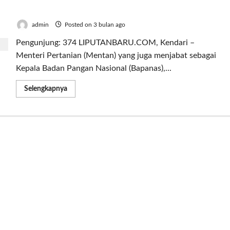
Salurkan Bantuan Rp10 Miliar
admin
Posted on 3 bulan ago
Pengunjung: 374 LIPUTANBARU.COM, Kendari –
Menteri Pertanian (Mentan) yang juga menjabat sebagai
Kepala Badan Pangan Nasional (Bapanas),...
Read
Selengkapnya
more
about
Pulihkan
Dampak
Banjir
Sultra,
Mentan
Amran
Salurkan
Bantuan
Rp10
Miliar