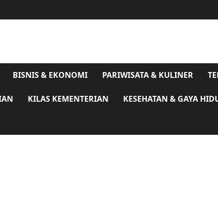
BISNIS & EKONOMI
PARIWISATA & KULINER
TE
IAN
KILAS KEMENTERIAN
KESEHATAN & GAYA HID
Pulihkan Dampak Banjir Sultra, Mentan Amran