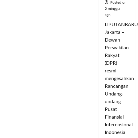
Ajen
Posted on
Hadirkan
2 minggu
Suluk
Sepak
ago
Bola,
Pandawa
LIPUTANBARU
dan
Ronaldo
Jakarta –
Jadi
Simbol
Dewan
Ikhtiar
Perwakilan
serta
Keikhlasan
Rakyat
(DPR)
resmi
mengesahkan
Rancangan
Undang-
undang
Pusat
Finansial
Internasional
Indonesia