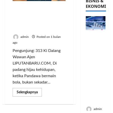
BISNIS &
EKONOMI
Ki Dalang Wawan Ajen
Hadirkan Suluk Sepak
Bola, Pandawa dan
Ronaldo Jadi Simbol
Ikhtiar serta Keikhlasan
PFII
admin
Posted on 1 bulan
Strategis
ago
untuk
Pengunjung: 313 Ki Dalang
Memperk
uat
Wawan Ajen
Sektor
LIPUTANBARU.COM, Di
Ekonomi
padang hijau kehidupan,
dan
ketika Pandawa bermain
Moneter
bola, bukan sekadar...
Jangka
Panjang
Read
Selengkapnya
Menenga
more
about
h
Ki
Dalang
admin
Wawan