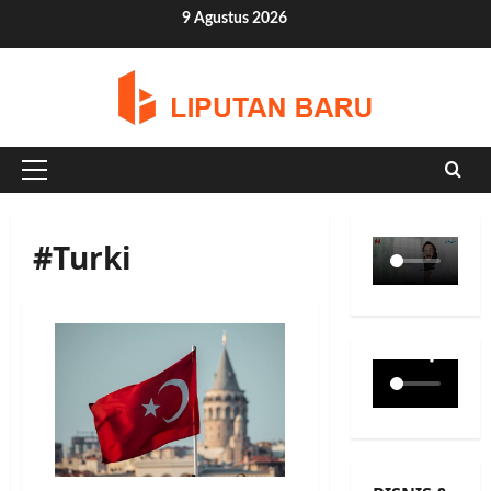
Skip
9 Agustus 2026
to
content
Primary
Menu
#Turki