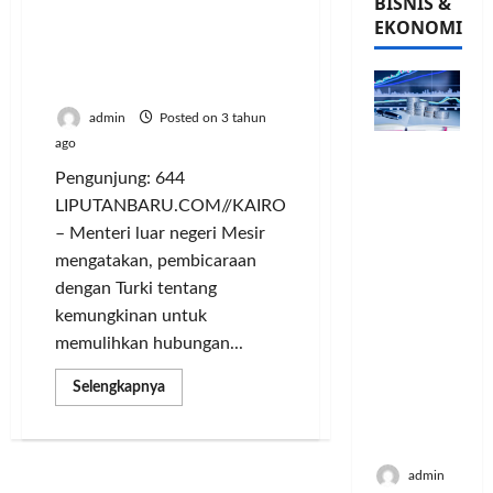
BISNIS &
Pertama dalam Satu
EKONOMI
Dekade, Diplomat Top
Mesir dan Turki Gelar
Pembicaraan di Kairo
admin
Posted on 3 tahun
ago
PFII
Strategis
Pengunjung: 644
untuk
LIPUTANBARU.COM//KAIRO
Memperk
– Menteri luar negeri Mesir
uat
mengatakan, pembicaraan
Sektor
dengan Turki tentang
Ekonomi
kemungkinan untuk
dan
memulihkan hubungan...
Moneter
Jangka
Read
Selengkapnya
Panjang
more
Menenga
about
Pertama
h
dalam
Satu
admin
Dekade,