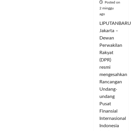
Diplomat
Posted on
Top
2 minggu
Mesir
dan
ago
Turki
Gelar
LIPUTANBARU
Pembicaraan
di
Jakarta –
Kairo
Dewan
Perwakilan
Rakyat
(DPR)
resmi
mengesahkan
Rancangan
Undang-
undang
Pusat
Finansial
Internasional
Indonesia