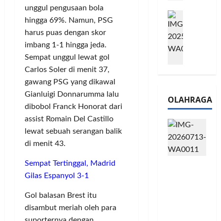
e
n
0
unggul pengusaan bola
M
1
G
2
hingga 69%. Namun, PSG
e
6
a
6
harus puas dengan skor
l
S
r
J
imbang 1-1 hingga jeda.
a
e
a
a
Sempat unggul lewat gol
l
r
n
d
u
i
Carlos Soler di menit 37,
s
i
i
e
i
gawang PSG yang dikawal
A
B
s
3
j
Gianluigi Donnarumma lalu
OLAHRAGA
R
5
T
a
dibobol Franck Honorat dari
I
G
a
n
assist Romain Del Castillo
m
H
h
g
lewat sebuah serangan balik
o
a
u
U
di menit 43.
,
d
n
M
B
i
d
K
Sempat Tertinggal, Madrid
Touring
R
r
a
M
Penuh
Gilas Espanyol 3-1
I
k
n
P
Cerita, LA
K
a
J
e
Gol balasan Brest itu
32 Riders
C
n
a
r
disambut meriah oleh para
Nikmati
P
L
r
l
Hangatn
suporternya dengan