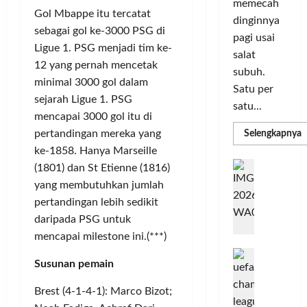
memecah
m
r
d
n
Gol Mbappe itu tercatat
dinginnya
a
i
i
o
sebagai gol ke-3000 PSG di
pagi usai
s
k
S
v
Ligue 1. PSG menjadi tim ke-
i
salat
a
e
a
12 yang pernah mencetak
D
n
subuh.
l
s
minimal 3000 gol dalam
i
L
u
i
Satu per
g
sejarah Ligue 1. PSG
u
r
satu...
i
m
mencapai 3000 gol itu di
u
Posted
t
a
h
R
pertandingan mereka yang
Selengkapnya
on
m
a
C
I
3
ke-1858. Hanya Marseille
a
l
o
n
T
minggu
G
(1801) dan St Etienne (1816)
P
P
l
d
ago
a
C
yang membutuhkan jumlah
e
o
L
o
b
3
pertandingan lebih sedikit
r
r
n
u
R
daripada PSG untuk
b
N
I
e
n
H
a
M
mencapai milestone ini.(***)
s
P
g
d
n
A
i
M
k
R
Susunan pemain
k
G
a
P
e
a
T
a
E
K
n
n
Brest (4-1-4-1): Marco Bizot;
n
L
o
u
G