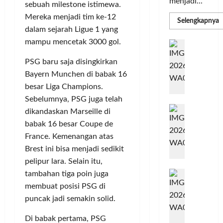
menjadi...
sebuah milestone istimewa.
Mereka menjadi tim ke-12
R
Selengkapnya
m
dalam sejarah Ligue 1 yang
a
P
mampu mencetak 3000 gol.
I
S
N
u
PSG baru saja disingkirkan
M
A
S
Bayern Munchen di babak 16
C
E
d
besar Liga Champions.
R
M
J
A
Sebelumnya, PSG juga telah
P
A
F
M
dikandaskan Marseille di
c
T
babak 16 besar Coupe de
e
F
France. Kemenangan atas
r
e
Brest ini bisa menjadi sedikit
H
s
pelipur lara. Selain itu,
a
t
r
d
tambahan tiga poin juga
i
e
i
v
membuat posisi PSG di
a
r
a
puncak jadi semakin solid.
l
k
l
m
a
2
Di babak pertama, PSG