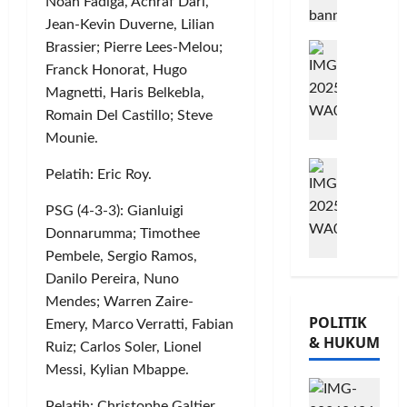
Noah Fadiga, Achraf Dari,
A
m
j
o
Jean-Kevin Duverne, Lilian
B
i
u
Posted
w
B
G
Brassier; Pierre Lees-Melou;
t
on
G
e
e
8
o
m
i
Franck Honorat, Hugo
s
bulan
r
w
e
o
,
Magnetti, Haris Belkebla,
ago
s
e
n
r
T
Romain Del Castillo; Steve
a
s
P
n
a
Mounie.
m
K
e
a
n
M
a
o
r
t
a
Pelatih: Eric Roy.
i
T
n
k
a
m
l
Ü
s
u
P
P
PSG (4-3-3): Gianluigi
a
V
e
a
a
o
Donnarumma; Timothee
d
R
r
t
m
h
Pembele, Sergio Ramos,
K
h
v
K
u
o
Danilo Pereira, Nuno
e
e
a
e
n
n
Mendes; Warren Zaire-
-
i
s
p
g
,
POLITIK
Emery, Marco Verratti, Fabian
2
n
i
e
k
d
& HUKUM
,
l
,
Ruiz; Carlos Soler, Lionel
r
a
a
K
a
I
c
s
Messi, Kylian Mbappe.
n
o
n
n
a
S
M
Pelatih: Christophe Galtier.