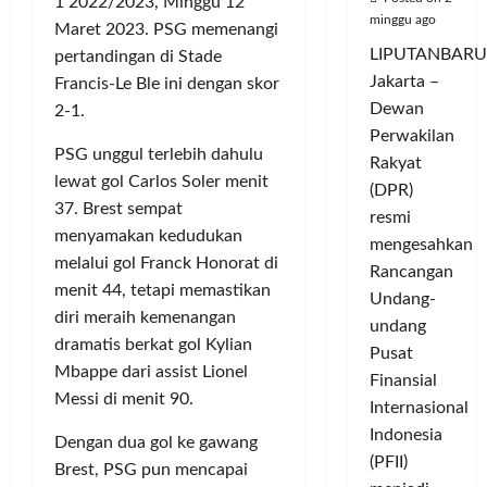
1 2022/2023, Minggu 12
minggu ago
Maret 2023. PSG memenangi
LIPUTANBARU
pertandingan di Stade
Jakarta –
Francis-Le Ble ini dengan skor
Dewan
2-1.
Perwakilan
PSG unggul terlebih dahulu
Rakyat
lewat gol Carlos Soler menit
(DPR)
37. Brest sempat
resmi
menyamakan kedudukan
mengesahkan
melalui gol Franck Honorat di
Rancangan
menit 44, tetapi memastikan
Undang-
diri meraih kemenangan
undang
dramatis berkat gol Kylian
Pusat
Mbappe dari assist Lionel
Finansial
Messi di menit 90.
Internasional
Indonesia
Dengan dua gol ke gawang
(PFII)
Brest, PSG pun mencapai