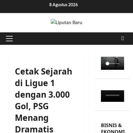
Skip
8 Agustus 2026
to
content
Primary
Menu
Cetak Sejarah
di Ligue 1
dengan 3.000
Gol, PSG
Menang
BISNIS &
Dramatis
EKONOMI