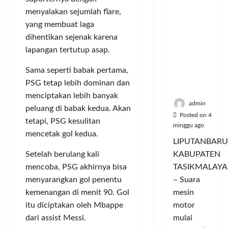
a
u
i
u
ya
n
m
menyalakan sejumlah flare,
n
a
Persauda
c
a
g
yang membuat laga
s
raan di
o
C
a
P
dihentikan sejenak karena
Rumah
r
o
n
a
lapangan tertutup asap.
Panggun
a
l
P
s
g
n
o
e
a
Sama seperti babak pertama,
Tasikmal
D
r
r
r
PSG tetap lebih dominan dan
aya
o
I
n
d
menciptakan lebih banyak
r
M
a
a
admin
peluang di babak kedua. Akan
o
A
j
n
Posted on 4
tetapi, PSG kesulitan
n
G
u
T
minggu ago
g
mencetak gol kedua.
E
a
a
LIPUTANBARU
T
d
l
m
KABUPATEN
Setelah berulang kali
r
a
T
p
TASIKMALAYA
mencoba, PSG akhirnya bisa
a
n
e
i
n
– Suara
M
menyarangkan gol penentu
r
l
s
e
l
mesin
kemenangan di menit 90. Gol
k
f
n
u
a
motor
itu diciptakan oleh Mbappe
o
d
a
n
mulai
dari assist Messi.
r
i
s
I