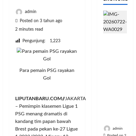
admin
Posted on 3 tahun ago
2 minutes read
PFII
Pengunjung:
1,223
Strategis
untuk
Memperk
uat
Para pemain PSG rayakan
Sektor
Gol
Ekonomi
dan
Moneter
LIPUTANBARU.COM//
JAKARTA
Jangka
Panjang
– Pemimpin klasemen Ligue 1
Menenga
PSG menang dramatis di
h
kandang tim papan bawah
admin
Brest pada pekan ke-27 Ligue
Posted on 2