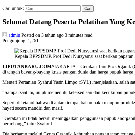
Cari untuk:
Selamat Datang Peserta Pelatihan Yang Ke-
admin
Posted on 3 tahun ago
3 minutes read
Pengunjung:
1,261
Kepala BPPSDMP, Prof Dedi Nursyamsi saat berikan paparan P
LIPUTANBARU.COM//
JAKARTA – Gerakan Tani Pro Organik (Gen
di tengah bayang-bayang krisis pangan dunia dan harga pupuk harga p
Menteri Pertanian Syahrul Yasin Limpo (SYL) ,menjelaskan, salah sat
“Sampai saat ini, untuk memenuhi ketersediaan dan kecukupan pupuk 
Seperti diketahui bahwa di antara tempat bahan baku maupun produ
hayati secara mandiri dan masif.
“Gerakan ini tidak berarti meninggalkan penggunaan pupuk anorga
berimbang,” tutur Syahrul.
Dia berharap melalui Genta Organik, kebutuhan pangan tetap terjaga