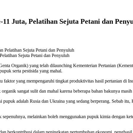
11 Juta, Pelatihan Sejuta Petani dan Penyu
elatihan Sejuta Petani dan Penyuluh
ta Organik) yang telah dilaunching Kementerian Pertanian (Kementan)
upuk serta pestisida yang mahal.
u faktor yang mempengaruhi tingkat produktivitas hasil pertanian di 
organik sangat sulit dan mahal karena beberapa bahan bakunya masih te
ksi pupuk adalah Rusia dan Ukraina yang sedang berperang. Sebab it
nik sepenuhnya, melainkan boleh menggunakan pupuk kimia dengan ke
 dan berkontribusi dalam peningkatan pertumbuhan ekonomi, penghasil