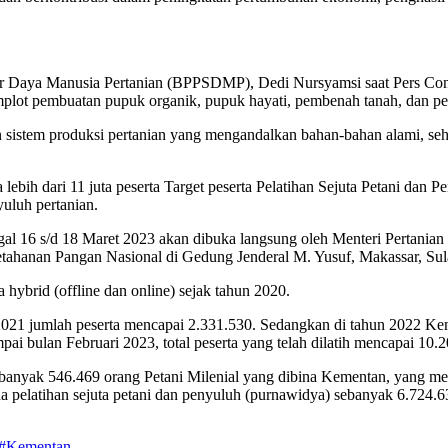
Daya Manusia Pertanian (BPPSDMP), Dedi Nursyamsi saat Pers Confer
lot pembuatan pupuk organik, pupuk hayati, pembenah tanah, dan pes
 sistem produksi pertanian yang mengandalkan bahan-bahan alami, s
lebih dari 11 juta peserta Target peserta Pelatihan Sejuta Petani dan 
yuluh pertanian.
anggal 16 s/d 18 Maret 2023 akan dibuka langsung oleh Menteri Pert
ahanan Pangan Nasional di Gedung Jenderal M. Yusuf, Makassar, Sula
 hybrid (offline dan online) sejak tahun 2020.
 2021 jumlah peserta mencapai 2.331.530. Sedangkan di tahun 2022 Ke
pai bulan Februari 2023, total peserta yang telah dilatih mencapai 10.
u sebanyak 546.469 orang Petani Milenial yang dibina Kementan, yang
 pada pelatihan sejuta petani dan penyuluh (purnawidya) sebanyak 6.7
#Kementan