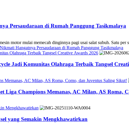
atnya Persaudaraan di Rumah Panggung Tasikmalaya
 mulai memecah dinginnya pagi usai salat subuh. Satu per sa
s Nikmati Hangatnya Persaudaraan di Rumah Panggung Tasikmalaya
tas Olahraga Terbaik Tangsel Creative Awards 2026
cle Jadi Komunitas Olahraga Terbaik Tangsel Creat
ons Memanas, AC Milan, AS Roma, Como, dan Juventus Saling Sikut!
ket Liga Champions Memanas, AC Milan, AS Roma, Co
akin Mengkhawatirkan
ngsel yang Semakin Mengkhawatirkan