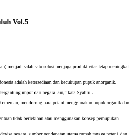
luh Vol.5
 menjadi salah satu solusi menjaga produktivitas tetap meningkat
Indonesia adalah ketersediaan dan kecukupan pupuk anorganik.
rgantung impor dari negara lain,” kata Syahrul.
u, Kementan, mendorong para petani menggunakan pupuk organik dan
tentuan tidak berlebihan atau menggunakan konsep pemupukan
 devisa negara, sumber pendapatan utama rumah tangga petani, dan