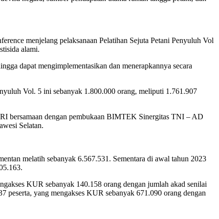
ence menjelang pelaksanaan Pelatihan Sejuta Petani Penyuluh Vol
tisida alami.
ehingga dapat mengimplementasikan dan menerapkannya secara
Penyuluh Vol. 5 ini sebanyak 1.800.000 orang, meliputi 1.761.907
anian RI bersamaan dengan pembukaan BIMTEK Sinergitas TNI – AD
wesi Selatan.
mentan melatih sebanyak 6.567.531. Sementara di awal tahun 2023
205.163.
 mengakses KUR sebanyak 140.158 orang dengan jumlah akad senilai
24.637 peserta, yang mengakses KUR sebanyak 671.090 orang dengan