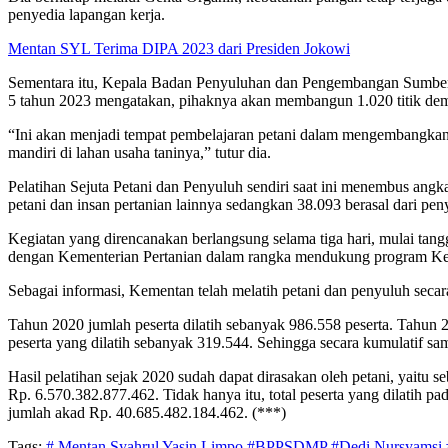
penyedia lapangan kerja.
Mentan SYL Terima DIPA 2023 dari Presiden Jokowi
Sementara itu, Kepala Badan Penyuluhan dan Pengembangan Sumber 
5 tahun 2023 mengatakan, pihaknya akan membangun 1.020 titik demp
“Ini akan menjadi tempat pembelajaran petani dalam mengembangkan
mandiri di lahan usaha taninya,” tutur dia.
Pelatihan Sejuta Petani dan Penyuluh sendiri saat ini menembus angka 
petani dan insan pertanian lainnya sedangkan 38.093 berasal dari pen
Kegiatan yang direncanakan berlangsung selama tiga hari, mulai t
dengan Kementerian Pertanian dalam rangka mendukung program Ket
Sebagai informasi, Kementan telah melatih petani dan penyuluh secara
Tahun 2020 jumlah peserta dilatih sebanyak 986.558 peserta. Tahun
peserta yang dilatih sebanyak 319.544. Sehingga secara kumulatif sam
Hasil pelatihan sejak 2020 sudah dapat dirasakan oleh petani, yait
Rp. 6.570.382.877.462. Tidak hanya itu, total peserta yang dilatih
jumlah akad Rp. 40.685.482.184.462. (***)
Tags:
# Mentan Syahrul Yasin Limpo
#BPPSDMP
#Dedi Nursyamsi