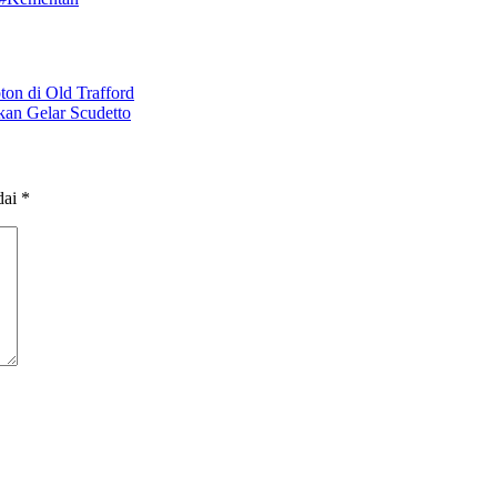
on di Old Trafford
kan Gelar Scudetto
dai
*