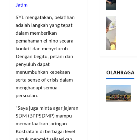
l
Jatim
m
a
2
e
n
0
SYL mengatakan, pelatihan
M
1
G
2
e
adalah langkah yang tepat
6
a
6
l
S
dalam memberikan
r
J
a
e
a
a
pemahaman el nino secara
l
r
n
d
konkrit dan menyeluruh.
u
i
s
i
Dengan begitu, petani dan
i
e
i
A
penyuluh dapat
B
s
3
j
OLAHRAGA
menumbuhkan kepekaan
R
5
T
a
serta sense of crisis dalam
I
G
a
n
m
H
menghadapi semua
h
g
o
a
u
persoalan.
U
,
d
n
M
Touring
B
“Saya juga minta agar jajaran
i
d
K
Penuh
R
r
a
SDM (BPPSDMP) mampu
M
Cerita, LA
I
k
n
P
memanfaatkan jaringan
32 Riders
K
a
J
e
Kostratani di berbagai level
Nikmati
C
n
a
r
untuk mengaktualisasikan