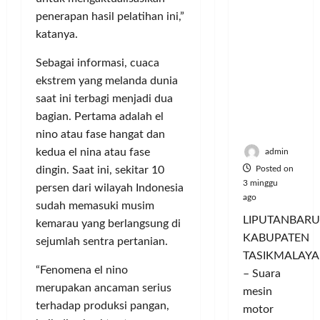
Hangatn
P
L
r
l
penerapan hasil pelatihan ini,”
ya
a
u
i
u
katanya.
Persauda
n
m
n
a
raan di
c
a
g
s
Sebagai informasi, cuaca
Rumah
o
C
a
P
ekstrem yang melanda dunia
Panggun
r
o
n
a
g
saat ini terbagi menjadi dua
a
l
P
s
Tasikmal
n
o
bagian. Pertama adalah el
e
a
aya
D
r
r
nino atau fase hangat dan
r
o
I
n
d
kedua el nina atau fase
admin
r
M
a
a
dingin. Saat ini, sekitar 10
Posted on
o
A
j
n
3 minggu
persen dari wilayah Indonesia
n
G
u
T
ago
sudah memasuki musim
g
E
a
a
LIPUTANBARU
kemarau yang berlangsung di
T
d
l
m
KABUPATEN
r
sejumlah sentra pertanian.
a
T
p
TASIKMALAYA
a
n
e
i
“Fenomena el nino
n
M
– Suara
r
l
s
merupakan ancaman serius
e
l
mesin
k
f
n
terhadap produksi pangan,
u
a
motor