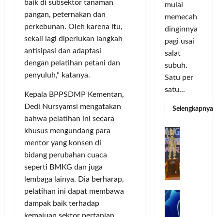
o
d
a
n
baik di subsektor tanaman
mulai
r
i
s
I
pangan, peternakan dan
memecah
m
r
d
n
perkebunan. Oleh karena itu,
dinginnya
a
i
i
o
sekali lagi diperlukan langkah
pagi usai
s
k
S
v
antisipasi dan adaptasi
i
salat
a
e
a
dengan pelatihan petani dan
D
n
l
subuh.
s
i
L
penyuluh,” katanya.
u
i
Satu per
g
u
r
satu...
Kepala BPPSDMP Kementan,
i
m
u
Posted
t
Dedi Nursyamsi mengatakan
a
h
R
Selengkapnya
on
m
a
C
I
bahwa pelatihan ini secara
3
a
l
o
n
T
khusus mengundang para
G
minggu
P
P
l
d
ago
a
mentor yang konsen di
C
e
o
L
o
b
bidang perubahan cuaca
3
r
r
n
u
R
seperti BMKG dan juga
b
N
I
e
n
H
lembaga lainya. Dia berharap,
a
M
s
P
g
d
n
pelatihan ini dapat membawa
A
i
M
k
R
k
G
dampak baik terhadap
a
P
e
a
T
a
E
K
n
kemajuan sektor pertanian