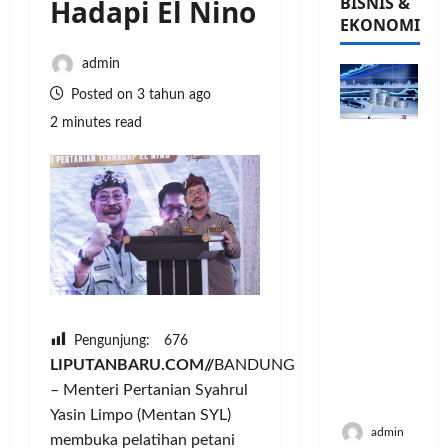
BISNIS &
Hadapi El Nino
EKONOMI
admin
Posted on 3 tahun ago
2 minutes read
PFII
Strategis
untuk
Memperk
uat
Sektor
Ekonomi
dan
Moneter
Jangka
Pengunjung:
676
Panjang
LIPUTANBARU.COM//
BANDUNG
Menenga
– Menteri Pertanian Syahrul
h
Yasin Limpo (Mentan SYL)
admin
membuka pelatihan petani