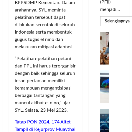
(PFII)
BPPSDMP Kementan. Dalam
menjadi...
arahannya, SYL meminta
pelatihan tersebut dapat
R
Selengkapnya
dilakukan serentak di seluruh
m
a
Indonesia serta membentuk
P
I
S
gugus tugas el nino dan
N
u
M
melakukan mitigasi adaptasi.
A
S
C
E
d
“Pelatihan-pelatihan petani
R
M
dan PPL ini harus terorganisir
J
A
P
A
F
dengan baik sehingga seluruh
M
c
T
insan pertanian memiliki
e
F
kemampuan mengantisipasi
r
e
berbagai tantangan yang
H
s
muncul akibat el nino,” ujar
a
t
SYL, Selasa, 23 Mei 2023.
r
d
i
e
i
v
Tatap PON 2024, 174 Altet
a
r
a
Tampil di Kejurprov Muaythai
l
k