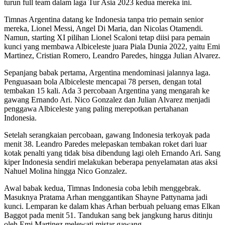
turun full team dalam laga Tur Asia 2023 kedua mereka ini.
Timnas Argentina datang ke Indonesia tanpa trio pemain senior
mereka, Lionel Messi, Angel Di Maria, dan Nicolas Otamendi.
Namun, starting XI pilihan Lionel Scaloni tetap diisi para pemain
kunci yang membawa Albiceleste juara Piala Dunia 2022, yaitu Emi
Martinez, Cristian Romero, Leandro Paredes, hingga Julian Alvarez.
Sepanjang babak pertama, Argentina mendominasi jalannya laga.
Penguasaan bola Albiceleste mencapai 78 persen, dengan total
tembakan 15 kali. Ada 3 percobaan Argentina yang mengarah ke
gawang Ernando Ari. Nico Gonzalez dan Julian Alvarez menjadi
penggawa Albiceleste yang paling merepotkan pertahanan
Indonesia.
Setelah serangkaian percobaan, gawang Indonesia terkoyak pada
menit 38. Leandro Paredes melepaskan tembakan roket dari luar
kotak penalti yang tidak bisa dibendung lagi oleh Ernando Ari. Sang
kiper Indonesia sendiri melakukan beberapa penyelamatan atas aksi
Nahuel Molina hingga Nico Gonzalez.
Awal babak kedua, Timnas Indonesia coba lebih menggebrak.
Masuknya Pratama Arhan menggantikan Shayne Pattynama jadi
kunci. Lemparan ke dalam khas Arhan berbuah peluang emas Elkan
Baggot pada menit 51. Tandukan sang bek jangkung harus ditinju
oleh Emi Martinez melewati mistar gawang.