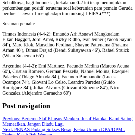
Sebaliknya, bagi Indonesia, kekalahan 0-2 ini tetap menunjukkan
perkembangan positif, terutama soal keberanian para pemain Garuda
berduel 1 lawan 1 menghadapi tim ranking 1 FIFA.(***)
Susunan pemain:
Timnas Indonesia (4-4-2): Ernando Ari; Asnawi Mangkualam,
Elkan Baggott, Jordi Amat, Rizky Ridho, Ivar Jenner (Yacob Sayuri
84′), Marc Klok, Marselino Ferdinan, Shayne Pattynama (Pratama
Arhan 46′), Dimas Drajad (Dendi Sulistyawan 46′), Rafael Struick
(Witan Sulaeman 65′)
Argentina (4-4-2): Emi Martinez, Facundo Medina (Marcos Acuna
60′), Cristian Romero, German Pezzella, Nahuel Molina, Exequiel
Palacios (Thiago Almada 84′), Facundo Buonanotte (Lucas
Ocampos 74′), Giovani Lo Celso, Leandro Paredes (Guido
Rodriguez 84′); Julian Alvarez (Giovanni Simeone 84′), Nico
Gonzalez (Alejandro Garnacho 60′)
Post navigation
Previous:
Bertemu Staf Khusus Menkeu, Jusuf Hamka: Kami Saling
Memaafkan, Jangan Diadu Lagi
Next:
PENAS Padang Sukses Besar, Ketua Umum DPA/DPM :
Terima Kasih Pak Mentan