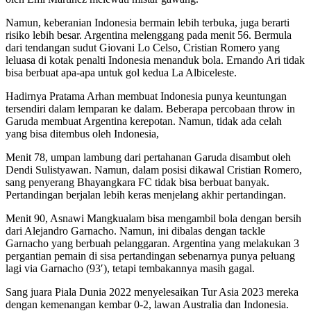
Namun, keberanian Indonesia bermain lebih terbuka, juga berarti
risiko lebih besar. Argentina melenggang pada menit 56. Bermula
dari tendangan sudut Giovani Lo Celso, Cristian Romero yang
leluasa di kotak penalti Indonesia menanduk bola. Ernando Ari tidak
bisa berbuat apa-apa untuk gol kedua La Albiceleste.
Hadirnya Pratama Arhan membuat Indonesia punya keuntungan
tersendiri dalam lemparan ke dalam. Beberapa percobaan throw in
Garuda membuat Argentina kerepotan. Namun, tidak ada celah
yang bisa ditembus oleh Indonesia,
Menit 78, umpan lambung dari pertahanan Garuda disambut oleh
Dendi Sulistyawan. Namun, dalam posisi dikawal Cristian Romero,
sang penyerang Bhayangkara FC tidak bisa berbuat banyak.
Pertandingan berjalan lebih keras menjelang akhir pertandingan.
Menit 90, Asnawi Mangkualam bisa mengambil bola dengan bersih
dari Alejandro Garnacho. Namun, ini dibalas dengan tackle
Garnacho yang berbuah pelanggaran. Argentina yang melakukan 3
pergantian pemain di sisa pertandingan sebenarnya punya peluang
lagi via Garnacho (93′), tetapi tembakannya masih gagal.
Sang juara Piala Dunia 2022 menyelesaikan Tur Asia 2023 mereka
dengan kemenangan kembar 0-2, lawan Australia dan Indonesia.