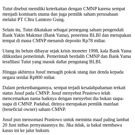
Tutut disebut memiliki keterkaitan dengan CMNP karena sempat
menjadi komisaris utama dan juga pemilik saham perusahaan
melalui PT CItra Lamtoro Gung.
Selain itu, Tutut dikatakan sebagai pemegang saham pengendali
Bank Yakin Makmur (Bank Yama), penerima BLBI dan merupakan
tempat di mana CMNP menaruh deposito Rp78 miliar.
Utang itu belum dibayar sejak krisis moneter 1998, kala Bank Yama
dilikuidasi pemerintah. Pemerintah berdalih CMNP dan Bank Yama
terafiliasi Tutut yang masuk daftar pengutang BLBI.
Hingga akhirnya Jusuf menagih pokok utang dan denda kepada
negara senilai Rp800 miliar.
Dalam perkembangannya, sempat terjadi kesalahpahaman terkait
status Jusuf pada CMNP. Jusuf menyebut Prastowo telah
mencemarkan nama baiknya dengan menyebut dia bukan siapa-
siapa di CMNP. Padahal, dirinya merupakan pemilik manfaat
(beneficial owner) saham CMNP.
Jusuf pun mensomasi Prastowo untuk meminta maaf paling lambat
20 Juni imbas pernyataannya itu. Jika tidak, ia bakal membawa
kasus ini ke jalur hukum.