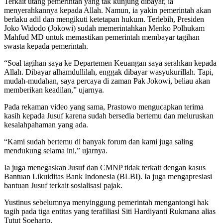
Terkait utang pemerintah yang tak kunjung dibayar, ia
menyerahkannya kepada Allah. Namun, ia yakin pemerintah akan
berlaku adil dan mengikuti ketetapan hukum. Terlebih, Presiden
Joko Widodo (Jokowi) sudah memerintahkan Menko Polhukam
Mahfud MD untuk memastikan pemerintah membayar tagihan
swasta kepada pemerintah.
“Soal tagihan saya ke Departemen Keuangan saya serahkan kepada
Allah. Dibayar alhamdullilah, enggak dibayar wasyukurillah. Tapi,
mudah-mudahan, saya percaya di zaman Pak Jokowi, beliau akan
memberikan keadilan,” ujarnya.
Pada rekaman video yang sama, Prastowo mengucapkan terima
kasih kepada Jusuf karena sudah bersedia bertemu dan meluruskan
kesalahpahaman yang ada.
“Kami sudah bertemu di banyak forum dan kami juga saling
mendukung selama ini,” ujarnya.
Ia juga menegaskan Jusuf dan CMNP tidak terkait dengan kasus
Bantuan Likuiditas Bank Indonesia (BLBI). Ia juga mengapresiasi
bantuan Jusuf terkait sosialisasi pajak.
Yustinus sebelumnya menyinggung pemerintah mengantongi hak
tagih pada tiga entitas yang terafiliasi Siti Hardiyanti Rukmana alias
Tutut Soeharto.