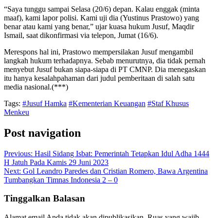
“Saya tunggu sampai Selasa (20/6) depan. Kalau enggak (minta
maaf), kami lapor polisi. Kami uji dia (Yustinus Prastowo) yang
benar atau kami yang benar,” ujar kuasa hukum Jusuf, Maqdir
Ismail, saat dikonfirmasi via telepon, Jumat (16/6).
Merespons hal ini, Prastowo mempersilakan Jusuf mengambil
langkah hukum terhadapnya. Sebab menurutnya, dia tidak pernah
menyebut Jusuf bukan siapa-siapa di PT CMNP. Dia menegaskan
itu hanya kesalahpahaman dari judul pemberitaan di salah satu
media nasional.(***)
Tags:
#Jusuf Hamka
#Kementerian Keuangan
#Staf Khusus
Menkeu
Post navigation
Previous:
Hasil Sidang Isbat: Pemerintah Tetapkan Idul Adha 1444
H Jatuh Pada Kamis 29 Juni 2023
Next:
Gol Leandro Paredes dan Cristian Romero, Bawa Argentina
Tumbangkan Timnas Indonesia 2 – 0
Tinggalkan Balasan
Alamat email Anda tidak akan dipublikasikan.
Ruas yang wajib