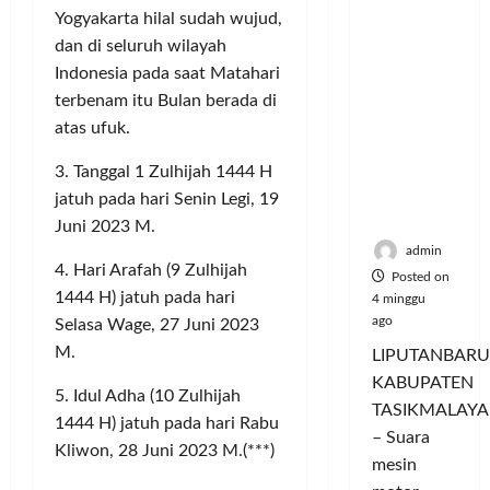
Nikmati
P
L
r
l
Yogyakarta hilal sudah wujud,
Hangatn
a
u
i
u
dan di seluruh wilayah
ya
n
m
n
a
Persauda
Indonesia pada saat Matahari
c
a
g
s
raan di
o
terbenam itu Bulan berada di
C
a
P
Rumah
r
o
n
atas ufuk.
a
Panggun
a
l
P
s
g
n
3. Tanggal 1 Zulhijah 1444 H
o
e
a
Tasikmal
D
r
jatuh pada hari Senin Legi, 19
r
r
aya
o
I
n
d
Juni 2023 M.
r
M
a
a
admin
o
A
4. Hari Arafah (9 Zulhijah
j
n
Posted on
n
G
u
1444 H) jatuh pada hari
T
4 minggu
g
E
a
ago
a
Selasa Wage, 27 Juni 2023
T
d
l
m
M.
LIPUTANBARU
r
a
T
p
KABUPATEN
a
n
e
i
5. Idul Adha (10 Zulhijah
TASIKMALAYA
n
M
r
l
1444 H) jatuh pada hari Rabu
s
– Suara
e
l
k
Kliwon, 28 Juni 2023 M.(***)
f
n
mesin
u
a
o
d