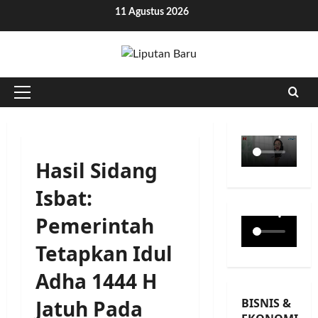
Skip
11 Agustus 2026
to
content
Primary
Menu
Hasil Sidang
Isbat:
Pemerintah
Tetapkan Idul
Adha 1444 H
BISNIS &
Jatuh Pada