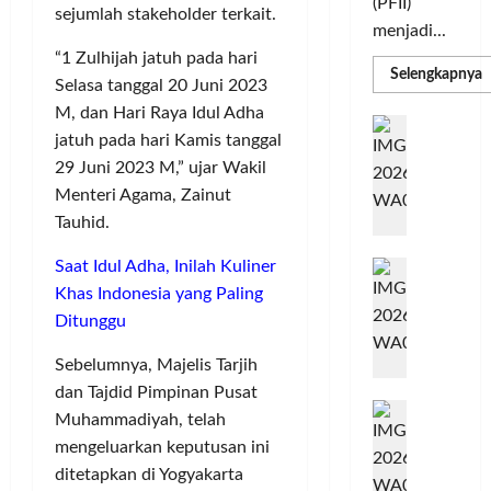
(PFII)
sejumlah stakeholder terkait.
menjadi...
“1 Zulhijah jatuh pada hari
R
Selengkapnya
Selasa tanggal 20 Juni 2023
m
a
M, dan Hari Raya Idul Adha
P
I
S
jatuh pada hari Kamis tanggal
N
u
M
29 Juni 2023 M,” ujar Wakil
A
S
Menteri Agama, Zainut
C
E
d
R
Tauhid.
M
J
A
P
A
Saat Idul Adha, Inilah Kuliner
F
M
c
T
Khas Indonesia yang Paling
e
F
Ditunggu
r
e
H
s
Sebelumnya, Majelis Tarjih
a
t
dan Tajdid Pimpinan Pusat
r
d
i
Muhammadiyah, telah
e
i
v
mengeluarkan keputusan ini
a
r
a
ditetapkan di Yogyakarta
l
k
l