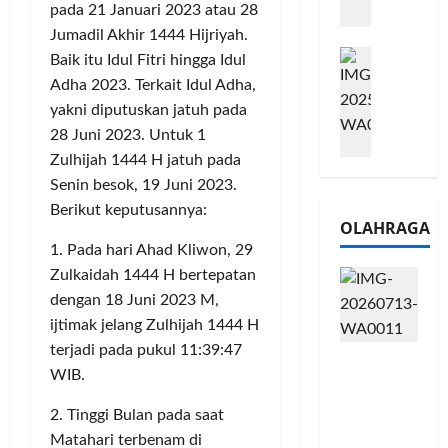
pada 21 Januari 2023 atau 28
m
a
2
e
Jumadil Akhir 1444 Hijriyah.
n
0
M
1
G
Baik itu Idul Fitri hingga Idul
2
e
6
a
6
Adha 2023. Terkait Idul Adha,
l
S
r
J
yakni diputuskan jatuh pada
a
e
a
a
28 Juni 2023. Untuk 1
l
r
n
d
Zulhijah 1444 H jatuh pada
u
i
s
i
Senin besok, 19 Juni 2023.
i
e
i
A
B
Berikut keputusannya:
s
3
j
OLAHRAGA
R
5
T
a
1. Pada hari Ahad Kliwon, 29
I
G
a
n
m
Zulkaidah 1444 H bertepatan
H
h
g
o
a
dengan 18 Juni 2023 M,
u
U
,
d
n
M
ijtimak jelang Zulhijah 1444 H
B
i
d
K
terjadi pada pukul 11:39:47
Touring
R
r
a
M
WIB.
Penuh
I
k
n
P
Cerita, LA
K
a
J
e
2. Tinggi Bulan pada saat
32 Riders
C
n
a
r
Matahari terbenam di