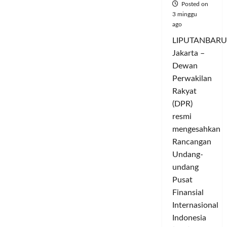
Posted on
Isbat:
Pemerintah
3 minggu
Tetapkan
ago
Idul
Adha
LIPUTANBARU
1444
H
Jakarta –
Jatuh
Pada
Dewan
Kamis
29
Perwakilan
Juni
Rakyat
2023
(DPR)
resmi
mengesahkan
Rancangan
Undang-
undang
Pusat
Finansial
Internasional
Indonesia