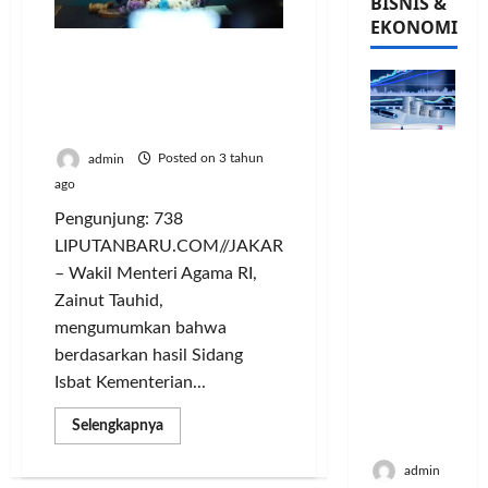
BISNIS &
EKONOMI
Hasil Sidang Isbat:
Pemerintah Tetapkan
Idul Adha 1444 H Jatuh
Pada Kamis 29 Juni 2023
PFII
admin
Posted on 3 tahun
Strategis
ago
untuk
Pengunjung: 738
Memperk
uat
LIPUTANBARU.COM//JAKARTA
Sektor
– Wakil Menteri Agama RI,
Ekonomi
Zainut Tauhid,
dan
mengumumkan bahwa
Moneter
berdasarkan hasil Sidang
Jangka
Isbat Kementerian...
Panjang
Menenga
Read
Selengkapnya
h
more
about
Hasil
admin
Sidang