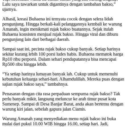
Lalu saya tawarkan untuk digantinya dengan tambahan bakso,”
ujarnya.
Alhasil, kreasi Buhaena ini ternyata cocok dengan selera lidah
pengunjung. Hingga berkali-kali pelanggannya kembali ke warung
Amanah, ingin menikmati rujak bakso buatannya. Sejak itulah
Buhaena konsisten menjual rujak bakso. Hingga viral dan diburu
pengunjung lain dari berbagai daerah.
Sampai saat ini, pecinta rujak bakso cukup banyak. Setiap harinya
sekitar kurang lebih 100 porsi ludes habis. Buhaena mematok harga
Rp10 ribu perporsi. Dalam sehari pendapatannya bisa mencapai
Rp500 ribu hingga lebih.
“Ya setiap harinya lumayan banyak lah. Cukup untuk memenuhi
kebutuhan keluarga sehari-hari. Alhamdulillah. Mereka puas dengan
sajian rujak bakso saya,” tambahnya.
Penasaran dengan cita rasa perpaduan sempurna rujak bakso? Tak
perlu banyak mikir, langsung meluncur ke arah timur pusat kota
Sumenep. Sampai di Desa Banjar Barat, anda akan bertemu dengan
warung kiri jalan, sebelah gapura jalan Ciamis.
Warung Amanah yang menyediakan menu rujak bakso ini buka
mulai dari pukul 10.00 WIB hingga 16.00, setiap hari. Jadi,