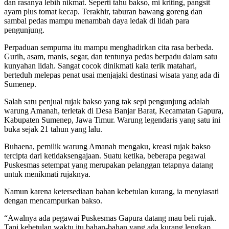
dan rasanya lebih nikmat. Seperti tahu bakso, mi kriting, pangsit
ayam plus tomat kecap. Terakhir, taburan bawang goreng dan
sambal pedas mampu menambah daya ledak di lidah para
pengunjung.
Perpaduan sempurna itu mampu menghadirkan cita rasa berbeda.
Gurih, asam, manis, segar, dan tentunya pedas berpadu dalam satu
kunyahan lidah. Sangat cocok dinikmati kala terik matahari,
berteduh melepas penat usai menjajaki destinasi wisata yang ada di
Sumenep.
Salah satu penjual rujak bakso yang tak sepi pengunjung adalah
warung Amanah, terletak di Desa Banjar Barat, Kecamatan Gapura,
Kabupaten Sumenep, Jawa Timur. Warung legendaris yang satu ini
buka sejak 21 tahun yang lalu.
Buhaena, pemilik warung Amanah mengaku, kreasi rujak bakso
tercipta dari ketidaksengajaan. Suatu ketika, beberapa pegawai
Puskesmas setempat yang merupakan pelanggan tetapnya datang
untuk menikmati rujaknya.
Namun karena ketersediaan bahan kebetulan kurang, ia menyiasati
dengan mencampurkan bakso.
“Awalnya ada pegawai Puskesmas Gapura datang mau beli rujak.
Tapi kebetulan waktu itu bahan-bahan yang ada kurang lengkap.