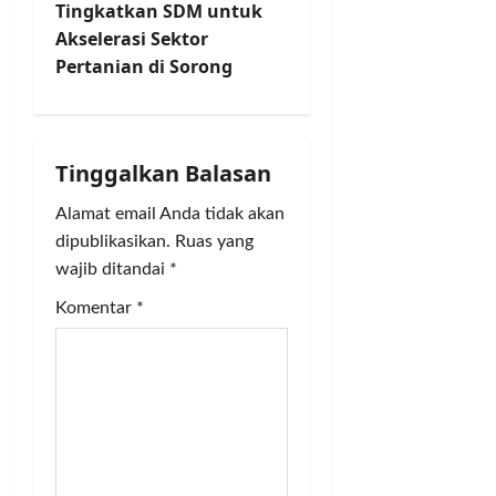
n
Tingkatkan SDM untuk
Akselerasi Sektor
a
Pertanian di Sorong
v
i
Tinggalkan Balasan
g
Alamat email Anda tidak akan
a
dipublikasikan.
Ruas yang
wajib ditandai
*
t
Komentar
*
i
o
n