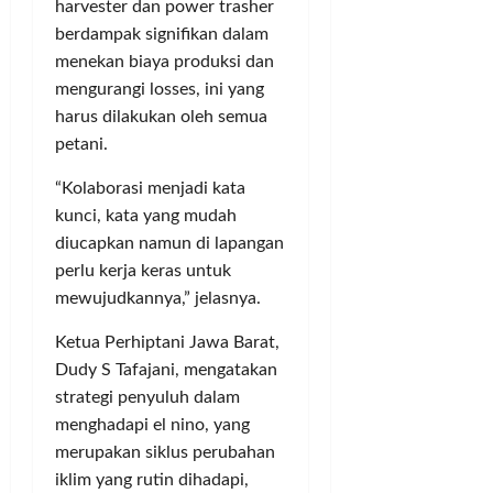
0
harvester dan power trasher
d
t
g
J
berdampak signifikan dalam
a
i
S
u
menekan biaya produksi dan
M
c
i
t
e
mengurangi losses, ini yang
s
n
a
n
d
g
harus dilakukan oleh semua
u
i
g
petani.
Posted
j
S
u
on
u
e
“Kolaborasi menjadi kata
n
1
S
j
g
kunci, kata yang mudah
tahun
t
u
K
ago
diucapkan namun di lapangan
a
m
a
perlu kerja keras untuk
d
l
d
mewujudkannya,” jelasnya.
i
a
e
o
h
r
Ketua Perhiptani Jawa Barat,
n
W
G
Dudy S Tafajani, mengatakan
M
i
o
strategi penyuluh dalam
a
l
l
menghadapi el nino, yang
h
a
k
a
merupakan siklus perubahan
y
a
k
a
r
iklim yang rutin dihadapi,