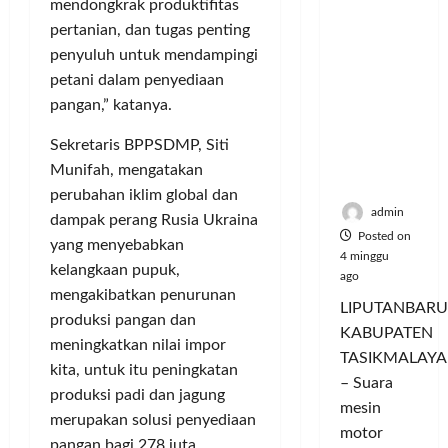
mendongkrak produktifitas
Hangatn
P
L
r
l
ya
a
pertanian, dan tugas penting
u
i
u
Persauda
n
m
n
penyuluh untuk mendampingi
a
raan di
c
a
g
s
petani dalam penyediaan
Rumah
o
C
a
P
pangan,” katanya.
Panggun
r
o
n
a
g
a
l
P
s
Sekretaris BPPSDMP, Siti
Tasikmal
n
o
e
a
Munifah, mengatakan
aya
D
r
r
r
perubahan iklim global dan
o
I
n
d
admin
dampak perang Rusia Ukraina
r
M
a
a
Posted on
yang menyebabkan
o
A
j
n
4 minggu
kelangkaan pupuk,
n
G
u
T
ago
g
E
mengakibatkan penurunan
a
a
LIPUTANBARU
T
d
l
produksi pangan dan
m
KABUPATEN
r
a
T
p
meningkatkan nilai impor
TASIKMALAYA
a
n
e
i
kita, untuk itu peningkatan
n
M
– Suara
r
l
produksi padi dan jagung
s
e
l
mesin
k
merupakan solusi penyediaan
f
n
u
a
motor
pangan bagi 278 juta