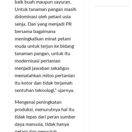
baik buah maupun sayuran.
P
,
bulan
S
r
u
D
ago
e
d
u
Untuk tanaman pangan masih
d
s
u
n
a
k
s
i
didominasi oleh petani usia
g
d
n
a
2
P
a
senja. Dan yang menjadi PR
u
J
m
0
u
a
bersama bagaimana
k
u
t
2
b
n
meningkatkan minat petani
u
v
o
6
l
J
muda untuk terjun ke bidang
n
e
T
i
u
tanaman pangan, untuk itu
g
n
e
k
a
Posted
I
t
modernisasi pertanian
r
,
l
on
m
u
t
K
menjadi jawaban sekaligus
B
2
a
s
a
e
bulan
e
mematahkan mitos pertanian
m
S
n
ago
t
l
itu kotor dan tidak terjamah
–
a
g
u
i
sentuhan teknologi,” ujarnya.
R
l
k
a
S
i
i
a
D
a
Mengenai peningkatan
r
n
p
P
h
produksi, menurutnya hal itu
i
g
T
D
a
tidak lepas dari peran sumber
n
S
a
B
m
daya manusia, tidak hanya
T
i
n
a
P
petani dan penyuluh,