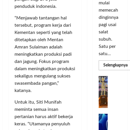
o
d
a
n
mulai
r
penduduk indonesia.
i
s
I
memecah
m
r
d
n
dinginnya
“Menjawab tantangan hal
a
i
i
o
pagi usai
s
tersebut, program kerja dari
k
S
v
i
salat
a
Kementan seperti yang telah
e
a
D
n
l
subuh.
s
ditetapkan oleh Mentan
i
L
u
i
Satu per
Amran Sulaiman adalah
g
u
r
satu...
meningkatkan produksi padi
i
m
u
Posted
dan jagung. Fokus program
t
a
h
R
Selengkapnya
on
dalam meningkatkan produksi
m
a
C
I
3
a
sekaligus mengulang sukses
l
o
n
T
G
minggu
P
P
l
swasembada pangan,”
d
ago
a
C
e
o
L
o
katanya.
b
3
r
r
n
u
R
b
N
Untuk itu, Siti Munifah
I
e
n
H
a
M
s
meminta semua insan
P
g
d
n
A
i
M
pertanian harus aktif bekerja
k
R
k
G
a
P
e
a
keras. “Utamanya penyuluh
T
a
E
K
n