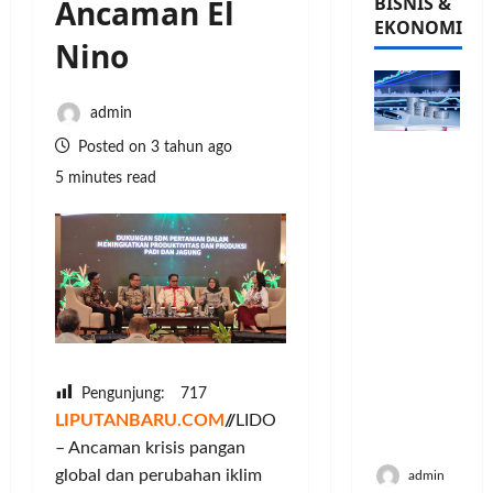
BISNIS &
Ancaman El
EKONOMI
Nino
admin
Posted on 3 tahun ago
PFII
Strategis
5 minutes read
untuk
Memperk
uat
Sektor
Ekonomi
dan
Moneter
Jangka
Panjang
Pengunjung:
717
Menenga
LIPUTANBARU.COM
//
LIDO
h
– Ancaman krisis pangan
global dan perubahan iklim
admin