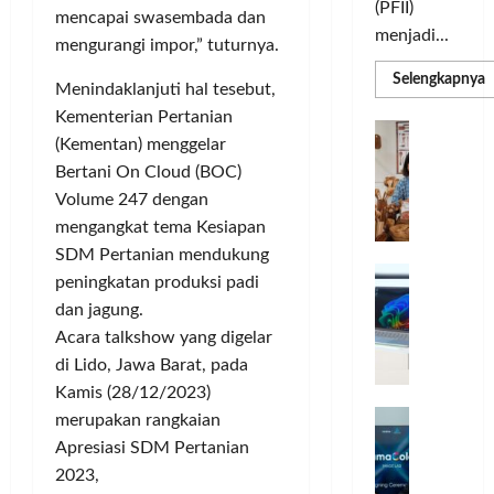
(PFII)
mencapai swasembada dan
menjadi...
mengurangi impor,” tuturnya.
R
Selengkapnya
Menindaklanjuti hal tesebut,
m
a
Kementerian Pertanian
P
I
S
(Kementan) menggelar
N
u
M
Bertani On Cloud (BOC)
A
S
Volume 247 dengan
C
E
d
R
mengangkat tema Kesiapan
M
J
A
SDM Pertanian mendukung
P
A
F
M
peningkatan produksi padi
c
T
dan jagung.
e
F
Acara talkshow yang digelar
r
e
di Lido, Jawa Barat, pada
H
s
Kamis (28/12/2023)
a
t
r
d
i
merupakan rangkaian
e
i
v
Apresiasi SDM Pertanian
a
r
a
2023,
l
k