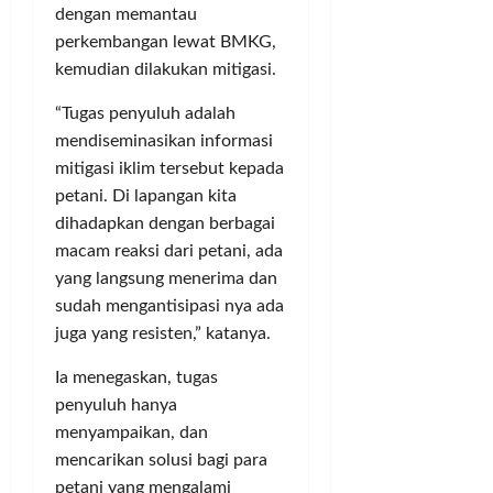
a
h
K
dengan memantau
m
S
a
perkembangan lewat BMKG,
l
r
kemudian dilakukan mitigasi.
e
b
Posted
m
i
on
“Tugas penyuluh adalah
a
t
2
mendiseminasikan informasi
n
tahun
a
mitigasi iklim tersebut kepada
ago
n
petani. Di lapangan kita
Posted
dihadapkan dengan berbagai
on
Posted
macam reaksi dari petani, ada
2
on
tahun
yang langsung menerima dan
1
ago
tahun
sudah mengantisipasi nya ada
ago
juga yang resisten,” katanya.
Ia menegaskan, tugas
penyuluh hanya
menyampaikan, dan
mencarikan solusi bagi para
petani yang mengalami