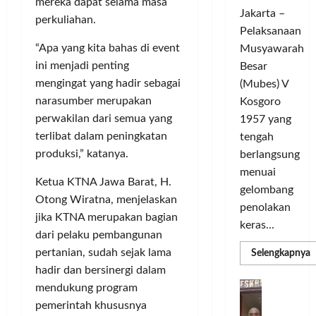
c
d
t
mereka dapat selama masa
o
Jakarta –
l
a
L
m
perkuliahan.
e
Pelaksanaan
r
i
u
G
a
“Apa yang kita bahas di event
g
Musyawarah
n
e
T
a
i
ini menjadi penting
Besar
l
a
C
t
mengingat yang hadir sebagai
(Mubes) V
a
n
h
a
narasumber merupakan
Kosgoro
r
g
a
s
perwakilan dari semua yang
1957 yang
G
s
m
O
terlibat dalam peningkatan
tengah
o
e
p
l
produksi,” katanya.
w
berlangsung
l
i
a
e
y
menuai
o
h
Ketua KTNA Jawa Barat, H.
s
a
n
r
gelombang
Otong Wiratna, menjelaskan
T
n
s
a
penolakan
o
jika KTNA merupakan bagian
g
M
g
keras...
u
S
e
dari pelaku pembangunan
a
r
e
m
T
pertanian, sudah sejak lama
R
Selengkapnya
i
m
m
a
e
hadir dan bersinergi dalam
a
n
a
n
r
D
P
mendukung program
C
g
k
a
b
e
H
pemerintah khususnya
U
i
s
d
a