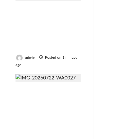
Politeknik Enjiniring
Kementan Bekali
Mahasiswa
Kompetensi Bahasa
Inggris untuk Karier
Global
admin
Posted on 1 minggu
ago
Bangun Peternakan
Sapi Perah Terbesar di
Brebes, Mentan
Amran: Selama
Peternak Bisa Produksi
Susu, Kami Tidak Akan
Impor