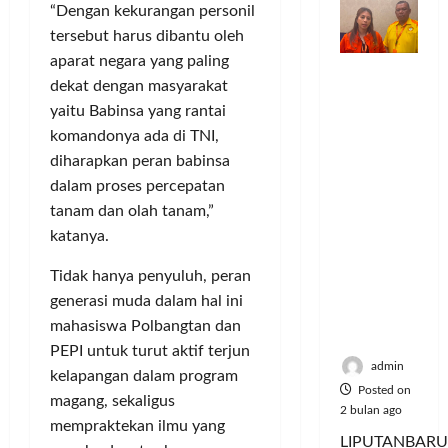
o
n
n
a
S
“Dengan kekurangan personil
M
m
d
t
y
e
u
tersebut harus dibantu oleh
u
e
a
r
s
aparat negara yang paling
Dinilai
n
r
a
i
i
Posted
dekat dengan masyarakat
Cacat
i
v
n
e
k
on
yaitu Babinsa yang rantai
Hukum
t
e
P
A
6
,
komandonya ada di TNI,
dan
a
n
e
bulan
:
M
Dipaksak
s
ago
diharapkan peran babinsa
s
l
P
u
an,
S
i
a
dalam proses percepatan
e
s
Sejumlah
e
A
n
r
i
tanam dan olah tanam,”
PDK
p
t
g
e
c
katanya.
Kosgoro
e
a
g
b
y
1957
d
s
a
u
Tidak hanya penyuluh, peran
c
Tegas
a
P
n
t
l
generasi muda dalam hal ini
Menolak
M
o
a
e
mahasiswa Polbangtan dan
Mubes V
u
l
n
J
Posted
PEPI untuk turut aktif terjun
s
u
T
a
on
admin
kelapangan dalam program
i
s
i
d
5
Posted on
magang, sekaligus
c
i
k
bulan
i
2 bulan ago
y
mempraktekan ilmu yang
U
ago
e
K
LIPUTANBARU