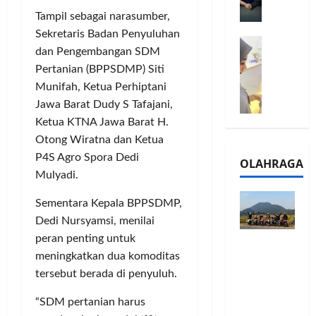
l
m
a
2
Tampil sebagai narasumber,
e
n
0
Sekretaris Badan Penyuluhan
M
1
G
2
dan Pengembangan SDM
e
6
a
6
Pertanian (BPPSDMP) Siti
l
S
r
J
Munifah, Ketua Perhiptani
a
e
a
a
l
Jawa Barat Dudy S Tafajani,
r
n
d
u
i
s
Ketua KTNA Jawa Barat H.
i
i
e
i
A
Otong Wiratna dan Ketua
B
s
3
j
P4S Agro Spora Dedi
OLAHRAGA
R
5
T
a
Mulyadi.
I
G
a
n
m
H
h
g
Sementara Kepala BPPSDMP,
o
a
u
U
Dedi Nursyamsi, menilai
,
d
n
M
peran penting untuk
Touring
B
i
d
K
meningkatkan dua komoditas
Penuh
R
r
a
M
Cerita, LA
tersebut berada di penyuluh.
I
k
n
P
32 Riders
K
a
J
e
“SDM pertanian harus
Nikmati
C
n
a
r