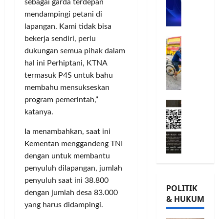
n
sebagai garda terdepan
n
L
o
u
G
mendampingi petani di
A
m
j
o
lapangan. Kami tidak bisa
B
i
u
w
Posted
bekerja sendiri, perlu
B
G
t
G
on
e
e
dukungan semua pihak dalam
o
m
8
i
s
r
bulan
w
e
o
hal ini Perhiptani, KTNA
,
ago
s
e
n
r
T
termasuk P4S untuk bahu
a
s
P
n
a
membahu mensukseskan
m
K
e
a
n
program pemerintah,”
M
a
o
r
t
a
katanya.
i
T
n
k
a
m
l
Ü
s
u
P
P
Ia menambahkan, saat ini
a
V
e
a
a
o
Kementan menggandeng TNI
d
R
r
t
m
h
dengan untuk membantu
K
h
v
K
u
o
penyuluh dilapangan, jumlah
e
e
a
e
n
n
-
i
s
p
penyuluh saat ini 38.800
g
,
POLITIK
2
n
i
e
k
dengan jumlah desa 83.000
d
& HUKUM
,
l
,
r
a
a
yang harus didampingi.
K
a
I
c
s
n