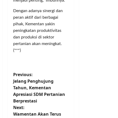
menjadi penting,” imbuhnya.
Dengan adanya sinergi dan
peran aktif dari berbagai
pihak, Kementan yakin
peningkatan produktivitas
dan produksi di sektor
pertanian akan meningkat.
(***)
P
Previous:
Jelang Penghujung
o
Tahun, Kementan
Apresiasi SDM Pertanian
s
Berprestasi
t
Next:
Wamentan Akan Terus