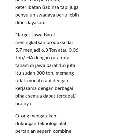
u
k
g
p
T
m
u
a
keterlibatan Babinsa tapi juga
e
B
p
t
n
r
penyuluh swadaya perlu lebih
K
a
!
M
a
A
diberdayakan.
h
e
K
S
R
l
a
“Target Jawa Barat
e
Posted
u
a
b
c
on
meningkatkan produksi dari
a
k
u
3
a
5,7 menjadi 6,3 Ton atau 0,06
h
u
bulan
p
r
Ton/ HA dengan rata rata
P
ago
k
a
a
tanam di jawa barat 1,6 juta
a
a
t
I
itu sudah 800 ton, memang
d
n
e
l
a
tidak mudah tapi dengan
M
n
e
t
o
kerjasama dengan berbagai
T
g
i
n
a
a
pihak semua dapat tercapai,”
M
e
n
l
urainya.
a
y
g
R
r
P
e
Otong mengatakan,
p
g
o
r
7
dukungan teknologi alat
o
l
a
0
pertanian seperti combine
n
i
n