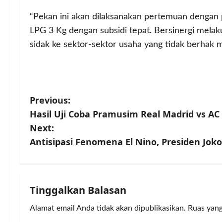
“Pekan ini akan dilaksanakan pertemuan dengan 
LPG 3 Kg dengan subsidi tepat. Bersinergi melak
sidak ke sektor-sektor usaha yang tidak berhak m
P
Previous:
Hasil Uji Coba Pramusim Real Madrid vs AC
o
Next:
s
Antisipasi Fenomena El Nino, Presiden Jok
t
n
Tinggalkan Balasan
a
Alamat email Anda tidak akan dipublikasikan.
Ruas yang