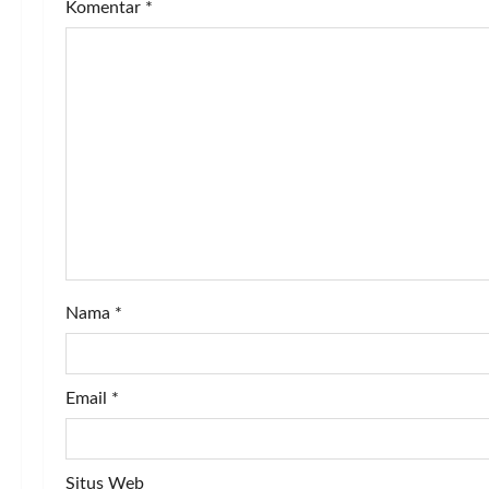
v
Komentar
*
i
g
a
t
i
o
Nama
*
n
Email
*
Situs Web