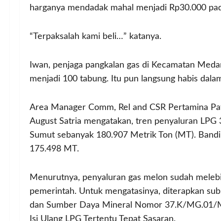
harganya mendadak mahal menjadi Rp30.000 pada
“Terpaksalah kami beli…” katanya.
Iwan, penjaga pangkalan gas di Kecamatan Meda
menjadi 100 tabung. Itu pun langsung habis dala
Area Manager Comm, Rel and CSR Pertamina Pat
August Satria mengatakan, tren penyaluran LPG 3
Sumut sebanyak 180.907 Metrik Ton (MT). Bandi
175.498 MT.
Menurutnya, penyaluran gas melon sudah melebihi
pemerintah. Untuk mengatasinya, diterapkan subs
dan Sumber Daya Mineral Nomor 37.K/MG.01/ME
Isi Ulang LPG Tertentu Tepat Sasaran.