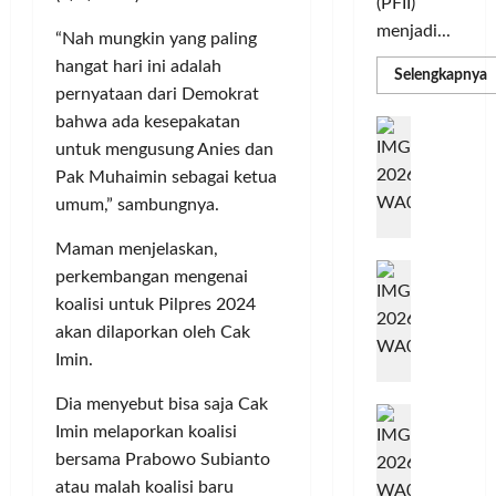
(PFII)
menjadi...
“Nah mungkin yang paling
hangat hari ini adalah
R
Selengkapnya
m
pernyataan dari Demokrat
a
P
bahwa ada kesepakatan
I
S
N
untuk mengusung Anies dan
u
M
A
Pak Muhaimin sebagai ketua
S
C
E
umum,” sambungnya.
d
R
M
J
A
Maman menjelaskan,
P
A
F
M
perkembangan mengenai
c
T
koalisi untuk Pilpres 2024
e
F
akan dilaporkan oleh Cak
r
e
Imin.
H
s
a
t
Dia menyebut bisa saja Cak
r
d
i
Imin melaporkan koalisi
e
i
v
bersama Prabowo Subianto
a
r
a
l
atau malah koalisi baru
k
l