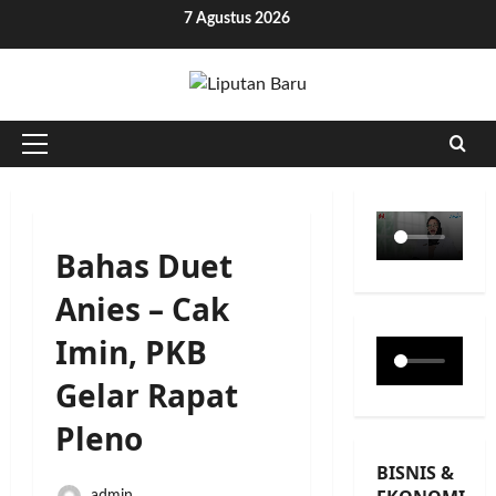
Skip
7 Agustus 2026
to
content
Primary
Menu
Bahas Duet
Anies – Cak
Imin, PKB
Gelar Rapat
Pleno
BISNIS &