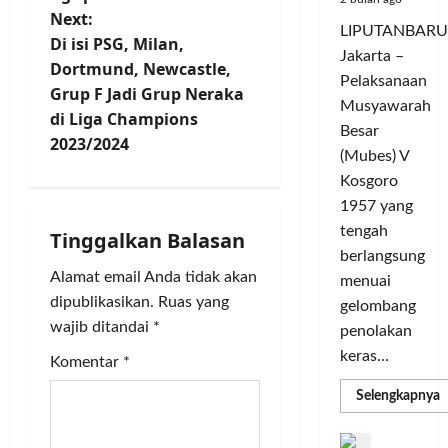
t
K
c
Next:
d
t
o
LIPUTANBARU
n
l
a
L
Di isi PSG, Milan,
m
Jakarta –
e
r
i
u
Dortmund, Newcastle,
a
Pelaksanaan
G
a
g
n
Grup F Jadi Grup Neraka
e
T
Musyawarah
a
i
v
di Liga Champions
l
a
C
Besar
t
2023/2024
a
n
h
a
(Mubes) V
i
r
g
a
s
Kosgoro
G
s
m
O
g
1957 yang
o
e
p
l
tengah
w
Tinggalkan Balasan
l
i
a
a
berlangsung
e
y
o
h
Alamat email Anda tidak akan
s
menuai
a
n
t
r
T
dipublikasikan.
Ruas yang
n
s
gelombang
a
o
g
i
M
wajib ditandai
*
g
penolakan
u
S
e
a
keras...
Komentar
*
r
o
e
m
T
i
m
a
e
R
Selengkapnya
m
n
n
a
n
r
a
g
k
a
D
b
P