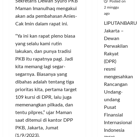
Sekretaris Dewan Syuro PKB
Posted on
2 minggu
Maman Imanulhaq mengakui
ago
akan ada pembahasan Anies-
LIPUTANBARU
Cak Imin dalam rapat ini.
Jakarta –
“Ya ini kan rapat pleno biasa
Dewan
yang selalu kami rutin
Perwakilan
lakukan, dan punya tradisi
Rakyat
PKB itu rapatnya pagi. Jadi
(DPR)
kita memang lagi segar-
resmi
segarnya. Biasanya yang
mengesahkan
dibahas adalah tentang tiga
Rancangan
prioritas kita, pertama target
Undang-
109 kursi di DPR, lalu juga
undang
memenangkan pilkada, dan
Pusat
tentu pilpres,” ujar Maman
Finansial
saat ditemui di kantor DPP
Internasional
PKB, Jakarta, Jumat
Indonesia
(1/9/2023).