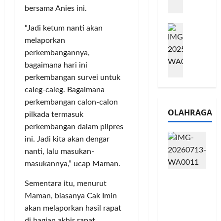
m
a
2
bersama Anies ini.
e
n
0
M
1
“Jadi ketum nanti akan
G
2
e
6
a
melaporkan
6
l
S
r
J
perkembangannya,
a
e
a
a
bagaimana hari ini
l
r
n
d
perkembangan survei untuk
u
i
s
i
caleg-caleg. Bagaimana
i
e
i
A
perkembangan calon-calon
B
s
3
j
OLAHRAGA
R
pilkada termasuk
5
T
a
I
G
a
perkembangan dalam pilpres
n
m
H
h
g
ini. Jadi kita akan dengar
o
a
u
U
nanti, lalu masukan-
,
d
n
M
masukannya,” ucap Maman.
B
i
d
K
Touring
R
r
a
M
Sementara itu, menurut
Penuh
I
k
n
P
Maman, biasanya Cak Imin
Cerita, LA
K
a
J
e
akan melaporkan hasil rapat
32 Riders
C
n
a
r
di bagian akhir rapat.