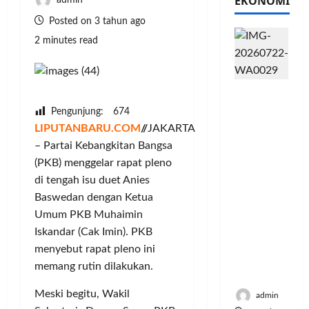
EKONOMI
admin
Posted on 3 tahun ago
2 minutes read
PFII
Strategis
Pengunjung:
674
untuk
LIPUTANBARU.COM
//
JAKARTA
Memperk
– Partai Kebangkitan Bangsa
uat
(PKB) menggelar rapat pleno
Sektor
di tengah isu duet Anies
Ekonomi
Baswedan dengan Ketua
dan
Moneter
Umum PKB Muhaimin
Jangka
Iskandar (Cak Imin). PKB
Panjang
menyebut rapat pleno ini
Menenga
memang rutin dilakukan.
h
Meski begitu, Wakil
admin