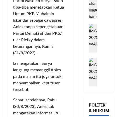
Partai Nasdem Surya Paloh
T
n
L
o
n
n
tiba-tiba menetapkan Ketua
A
m
u
G
Umum PKB Muhaimin
B
i
j
o
Posted
B
Iskandar sebagai cawapres
t
u
on
w
e
G
m
8
G
e
Anies tanpa sepengetahuan
r
bulan
o
e
i
s
Partai Demokrat dan PKS,”
ago
s
w
n
o
,
ujar Riefky dalam
a
e
P
r
T
keterangannya, Kamis
m
s
e
n
a
(31/8/2023).
a
K
r
a
n
M
T
o
k
t
a
Ia mengatakan, Surya
i
Ü
n
u
a
m
langsung memanggil Anies
l
V
s
a
P
P
pada malam itu juga untuk
a
R
e
t
a
o
d
menyampaikan keputusan
h
r
K
m
h
K
e
v
e
u
tersebut.
o
e
i
a
p
n
n
-
Sehari setelahnya, Rabu
n
s
e
g
,
POLITIK
2
l
i
(30/8/2023), Anies tak
r
k
d
& HUKUM
,
a
,
c
a
a
mengatakan informasi itu