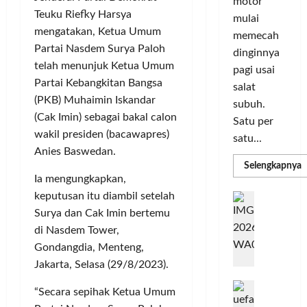
a
n
motor
r
i
s
Teuku Riefky Harsya
I
mulai
m
r
d
n
mengatakan, Ketua Umum
memecah
a
i
i
o
Partai Nasdem Surya Paloh
dinginnya
s
k
S
v
telah menunjuk Ketua Umum
pagi usai
i
a
e
a
Partai Kebangkitan Bangsa
salat
D
n
l
s
(PKB) Muhaimin Iskandar
i
L
subuh.
u
i
g
(Cak Imin) sebagai bakal calon
u
r
Satu per
i
m
wakil presiden (bacawapres)
u
satu...
Posted
t
a
h
Anies Baswedan.
on
a
C
I
R
Selengkapnya
3
m
l
o
Ia mengungkapkan,
n
minggu
a
P
l
T
d
keputusan itu diambil setelah
ago
G
P
e
o
o
a
Surya dan Cak Imin bertemu
C
r
L
r
n
b
di Nasdem Tower,
3
b
I
e
u
R
Gondangdia, Menteng,
N
a
M
s
n
H
Jakarta, Selasa (29/8/2023).
n
A
i
P
g
d
k
G
a
M
k
R
“Secara sepihak Ketua Umum
a
E
P
K
e
a