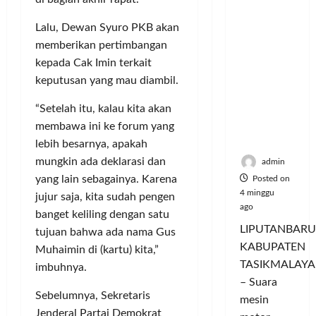
Nikmati
P
L
r
l
Hangatn
a
u
i
u
Lalu, Dewan Syuro PKB akan
ya
n
m
n
a
memberikan pertimbangan
Persauda
c
a
g
s
raan di
kepada Cak Imin terkait
o
C
a
P
Rumah
r
keputusan yang mau diambil.
o
n
a
Panggun
a
l
P
s
g
“Setelah itu, kalau kita akan
n
o
e
a
Tasikmal
D
membawa ini ke forum yang
r
r
r
aya
o
I
lebih besarnya, apakah
n
d
r
M
a
a
mungkin ada deklarasi dan
admin
o
A
j
n
yang lain sebagainya. Karena
Posted on
n
G
u
T
4 minggu
jujur saja, kita sudah pengen
g
E
a
ago
a
banget keliling dengan satu
T
d
l
m
LIPUTANBARU
tujuan bahwa ada nama Gus
r
a
T
p
KABUPATEN
Muhaimin di (kartu) kita,”
a
n
e
i
TASIKMALAYA
n
M
imbuhnya.
r
l
s
– Suara
e
l
k
Sebelumnya, Sekretaris
f
n
mesin
u
a
o
Jenderal Partai Demokrat
d