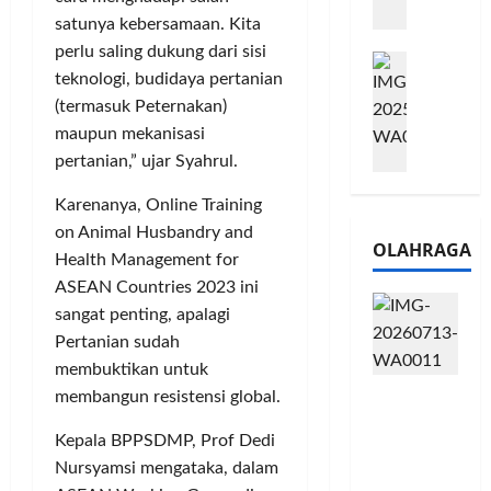
m
a
2
satunya kebersamaan. Kita
e
n
0
perlu saling dukung dari sisi
M
1
G
2
teknologi, budidaya pertanian
e
6
a
6
(termasuk Peternakan)
l
S
r
J
a
maupun mekanisasi
e
a
a
l
r
n
pertanian,” ujar Syahrul.
d
u
i
s
i
i
Karenanya, Online Training
e
i
A
B
s
on Animal Husbandry and
3
j
OLAHRAGA
R
5
T
a
Health Management for
I
G
a
n
ASEAN Countries 2023 ini
m
H
h
g
sangat penting, apalagi
o
a
u
U
Pertanian sudah
,
d
n
M
membuktikan untuk
B
i
d
K
Touring
membangun resistensi global.
R
r
a
M
Penuh
I
k
n
P
Kepala BPPSDMP, Prof Dedi
Cerita, LA
K
a
J
e
32 Riders
Nursyamsi mengataka, dalam
C
n
a
r