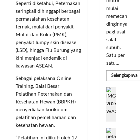
a
n
motor
Seperti diketahui, Peternakan
r
i
s
I
mulai
seringkali dihinggapi berbagai
m
r
d
n
memecah
a
permasalahan kesehatan
i
i
o
dinginnya
s
k
ternak, mulai dari penyakit
S
v
pagi usai
i
a
e
a
Mulut dan Kuku (PMK),
salat
D
n
l
s
penyakit lumpy skin disease
i
L
subuh.
u
i
(LSD), hingga Flu Burung yang
g
u
r
Satu per
kini menjadi endemik di
i
m
u
satu...
Posted
kawasan ASEAN.
t
a
h
on
a
C
I
R
Selengkapnya
3
Sebagai pelaksana Online
m
l
o
n
minggu
a
Training, Balai Besar
P
l
T
d
ago
G
P
Pelatihan Peternakan dan
e
o
o
a
C
r
L
Kesehatan Hewan (BBPKH)
r
n
b
3
b
I
e
menyediakan kurikulum
u
R
N
a
M
s
n
pelatihan pemeliharaan dan
H
n
A
i
P
g
kesehatan hewan.
d
k
G
a
M
k
R
a
E
P
K
e
a
“Pelatihan ini diikuti oleh 17