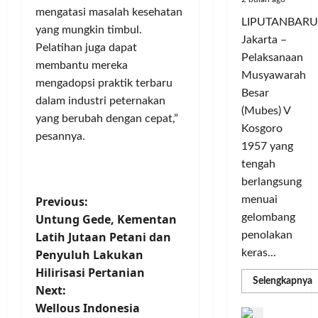
K
c
d
mengatasi masalah kesehatan
t
o
LIPUTANBARU
l
a
L
yang mungkin timbul.
m
Jakarta –
e
r
i
u
Pelatihan juga dapat
Pelaksanaan
G
a
g
n
membantu mereka
e
T
Musyawarah
a
i
mengadopsi praktik terbaru
l
a
C
Besar
t
dalam industri peternakan
a
n
h
a
(Mubes) V
yang berubah dengan cepat,”
r
g
a
s
Kosgoro
G
pesannya.
s
m
O
1957 yang
o
e
p
l
tengah
w
l
i
a
berlangsung
e
y
o
h
s
P
menuai
a
Previous:
n
r
T
n
s
gelombang
Untung Gede, Kementan
a
o
o
g
M
g
penolakan
Latih Jutaan Petani dan
u
S
e
a
keras...
Penyuluh Lakukan
s
r
e
m
T
Hilirisasi Pertanian
i
m
a
e
R
Selengkapnya
t
Next:
m
n
a
n
r
a
Wellous Indonesia
g
k
a
D
b
P