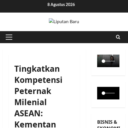
Skip
8 Agustus 2026
to
content
Primary
Menu
Tingkatkan
Kompetensi
Peternak
Milenial
ASEAN:
BISNIS &
Kementan