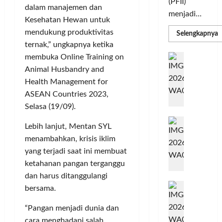
(PFII)
dalam manajemen dan
menjadi...
Kesehatan Hewan untuk
mendukung produktivitas
R
Selengkapnya
m
ternak,” ungkapnya ketika
a
P
I
membuka Online Training on
S
N
u
Animal Husbandry and
M
A
Health Management for
S
C
E
ASEAN Countries 2023,
d
R
M
Selasa (19/09).
J
A
P
A
F
M
Lebih lanjut, Mentan SYL
c
T
menambahkan, krisis iklim
e
F
yang terjadi saat ini membuat
r
e
ketahanan pangan terganggu
H
s
a
t
dan harus ditanggulangi
r
d
i
bersama.
e
i
v
a
r
“Pangan menjadi dunia dan
a
l
k
l
cara menghadapi salah