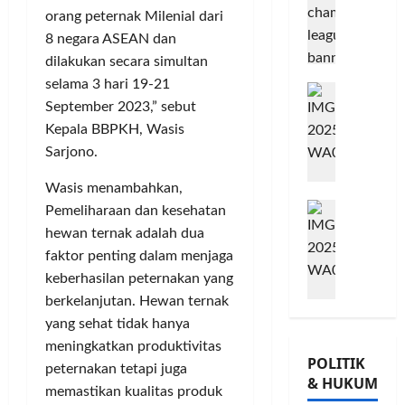
T
n
L
o
n
n
orang peternak Milenial dari
A
m
u
G
8 negara ASEAN dan
B
i
j
o
Posted
dilakukan secara simultan
B
t
u
on
w
selama 3 hari 19-21
e
G
m
8
G
e
September 2023,” sebut
r
bulan
o
e
i
s
ago
s
w
Kepala BBPKH, Wasis
n
o
,
a
e
P
r
Sarjono.
T
m
s
e
n
a
Wasis menambahkan,
a
K
r
a
n
M
T
o
k
t
Pemeliharaan dan kesehatan
a
i
Ü
n
u
a
m
hewan ternak adalah dua
l
V
s
a
P
P
faktor penting dalam menjaga
a
R
e
t
a
o
keberhasilan peternakan yang
d
h
r
K
m
h
berkelanjutan. Hewan ternak
K
e
v
e
u
o
yang sehat tidak hanya
e
i
a
p
n
n
-
meningkatkan produktivitas
n
s
e
g
,
POLITIK
2
l
i
peternakan tetapi juga
r
k
d
& HUKUM
,
a
,
c
a
a
memastikan kualitas produk