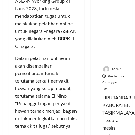
Nikmati
P
ASEAN Working Group di
L
r
l
Hangatn
a
u
i
Laos 2023, Indonesia
u
ya
n
m
n
a
mendapatkan tugas untuk
Persauda
c
a
g
s
melakukan pelatihan online
raan di
o
C
a
P
untuk negara -negara ASEAN
Rumah
r
o
n
a
yang dilakukan oleh BBPKH
Panggun
a
l
P
s
g
Cinagara.
n
o
e
a
Tasikmal
D
r
r
r
Dalam pelatihan online ini
aya
o
I
n
d
akan disampaikan
r
M
a
a
admin
pemeliharaan ternak
o
A
j
n
Posted on
n
G
terutama terkait penyakit
u
T
4 minggu
g
E
a
hewan yang kerap muncul,
ago
a
T
d
l
m
terutama selama El Nino.
LIPUTANBARU
r
a
T
p
“Penanggulangan penyakit
KABUPATEN
a
n
e
i
hewan ternak menjadi bagian
TASIKMALAYA
n
M
r
l
untuk meningkatkan produksi
s
– Suara
e
l
k
ternak kita juga,” sebutnya.
f
n
mesin
u
a
o
d