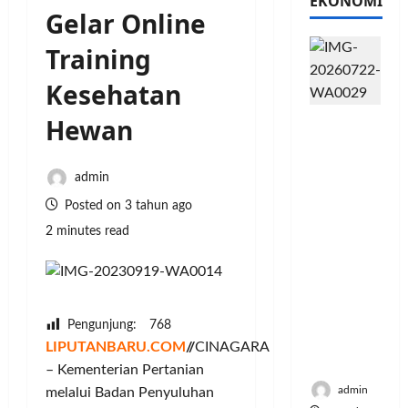
EKONOMI
Gelar Online
Training
Kesehatan
Hewan
PFII
Strategis
untuk
admin
Memperk
uat
Posted on 3 tahun ago
Sektor
2 minutes read
Ekonomi
dan
Moneter
Jangka
Panjang
Pengunjung:
768
Menenga
LIPUTANBARU.COM
//
CINAGARA
h
– Kementerian Pertanian
admin
melalui Badan Penyuluhan