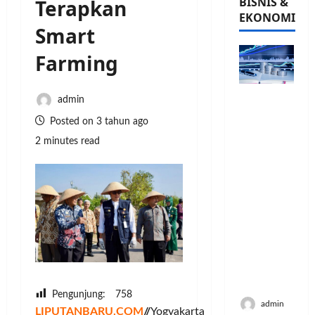
BISNIS &
Terapkan
EKONOMI
Smart
Farming
PFII
admin
Strategis
Posted on 3 tahun ago
untuk
2 minutes read
Memperk
uat
Sektor
Ekonomi
dan
Moneter
Jangka
Panjang
Menenga
h
Pengunjung:
758
admin
LIPUTANBARU.COM
//
Yogyakarta