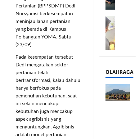
l
m
a
Pertanian (BPPSDMP) Dedi
2
e
n
0
Nursyamsi berkesempatan
M
1
G
2
meninjau lahan pertanian
e
6
a
6
yang berada di Kampus
l
S
r
J
Polbangtan YOMA. Sabtu
a
e
a
a
(23/09).
l
r
n
d
u
i
s
i
Pada kesempatan tersebut
i
e
i
A
Dedi mengatakan sektor
B
s
3
j
OLAHRAGA
pertanian telah
R
5
T
a
I
G
bertransformasi, kalau dahulu
a
n
m
H
h
hanya berfokus pada
g
o
a
u
U
pemenuhan kebutuhan, saat
,
d
n
M
ini selain mencukupi
Touring
B
i
d
K
kebutuhan juga mencakup
Penuh
R
r
a
M
aspek agribisnis yang
Cerita, LA
I
k
n
P
menguntungkan. Agribisnis
32 Riders
K
a
J
e
Nikmati
C
adalah model pertanian
n
a
r