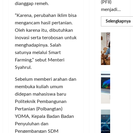
(PFII)
dianggap remeh.
menjadi...
“Karena, perubahan iklim bisa
R
Selengkapnya
mengancam hasil pertanian.
m
a
Oleh karena itu, dibutuhkan
P
I
inovasi serta terobosan untuk
S
N
u
menghadapinya. Salah
M
A
S
satunya melalui Smart
C
E
d
Farming,” sebut Menteri
R
M
J
A
Syahrul.
P
A
F
M
Sebelum memberi arahan dan
c
T
e
membuka kuliah umum
F
r
e
didepan mahasiswa baru
H
s
Politeknik Pembangunan
a
t
Pertanian (Polbangtan)
r
d
i
YOMA, Kepala Badan Badan
e
i
v
Penyuluhan dan
a
r
a
Pengembangan SDM
l
k