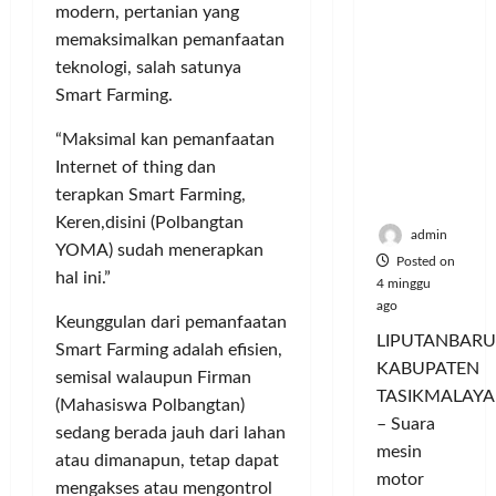
Hangatn
P
L
r
modern, pertanian yang
l
ya
a
u
i
u
memaksimalkan pemanfaatan
Persauda
n
m
n
a
teknologi, salah satunya
raan di
c
a
g
s
Smart Farming.
Rumah
o
C
a
P
Panggun
r
o
n
a
“Maksimal kan pemanfaatan
g
a
l
P
s
Internet of thing dan
Tasikmal
n
o
e
a
terapkan Smart Farming,
aya
D
r
r
r
Keren,disini (Polbangtan
o
I
n
d
admin
YOMA) sudah menerapkan
r
M
a
a
Posted on
o
A
hal ini.”
j
n
4 minggu
n
G
u
T
ago
Keunggulan dari pemanfaatan
g
E
a
a
LIPUTANBARU
T
Smart Farming adalah efisien,
d
l
m
KABUPATEN
r
a
T
semisal walaupun Firman
p
TASIKMALAYA
a
n
e
i
(Mahasiswa Polbangtan)
n
M
– Suara
r
l
sedang berada jauh dari lahan
s
e
l
mesin
k
atau dimanapun, tetap dapat
f
n
u
a
motor
mengakses atau mengontrol