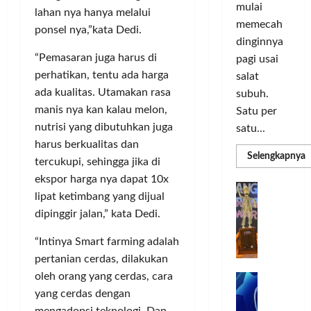
o
d
a
n
mulai
lahan nya hanya melalui
r
i
s
I
memecah
m
ponsel nya,”kata Dedi.
r
d
n
dinginnya
a
i
i
o
“Pemasaran juga harus di
pagi usai
s
k
S
v
perhatikan, tentu ada harga
i
salat
a
e
a
D
n
ada kualitas. Utamakan rasa
l
subuh.
s
i
L
u
manis nya kan kalau melon,
i
Satu per
g
u
r
nutrisi yang dibutuhkan juga
satu...
i
m
u
harus berkualitas dan
Posted
t
a
h
R
Selengkapnya
on
tercukupi, sehingga jika di
m
a
C
I
3
a
ekspor harga nya dapat 10x
l
o
n
T
G
minggu
P
lipat ketimbang yang dijual
P
l
d
ago
a
C
e
dipinggir jalan,” kata Dedi.
o
L
o
b
3
r
r
n
u
R
“Intinya Smart farming adalah
b
N
I
e
n
H
a
pertanian cerdas, dilakukan
M
s
P
g
d
n
A
oleh orang yang cerdas, cara
i
M
k
R
k
G
a
P
e
yang cerdas dengan
a
T
a
E
K
n
mengadopsi teknologi. Dan