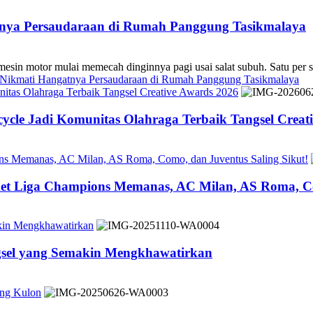
atnya Persaudaraan di Rumah Panggung Tasikmalaya
 mulai memecah dinginnya pagi usai salat subuh. Satu per sa
s Nikmati Hangatnya Persaudaraan di Rumah Panggung Tasikmalaya
tas Olahraga Terbaik Tangsel Creative Awards 2026
cle Jadi Komunitas Olahraga Terbaik Tangsel Creat
ons Memanas, AC Milan, AS Roma, Como, dan Juventus Saling Sikut!
ket Liga Champions Memanas, AC Milan, AS Roma, Co
akin Mengkhawatirkan
ngsel yang Semakin Mengkhawatirkan
ung Kulon