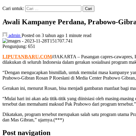
Cari untuk:
Awali Kampanye Perdana, Prabowo-Gibran
admin
Posted on 3 tahun ago
1 minute read
Pengunjung:
651
LIPUTANBARU.COM
//
JAKARTA – Pasangan capres-cawapres, Pr
dilakukan di seluruh Indonesia dalam gerakan sosialisasi program mak
“Dengan mengucapkan bismillah, untuk memulai masa kampanye yang 
Prabowo-Gibran Rosan P Roeslani di Media Center Prabowo Gibran, J
Gerakan ini, menurut Rosan, bisa menjadi gambaran manfaat bagi masya
“Mulai hari ini akan ada titik-titik yang diinisiasi oleh masing-masi
tersebut dan memahami maksud Pak Prabowo dari program tersebut.”
Dikatakan, program tersebut merupakan salah satu program utama Pra
dan Mas Gibran,” ujarnya.(***)
Post navigation