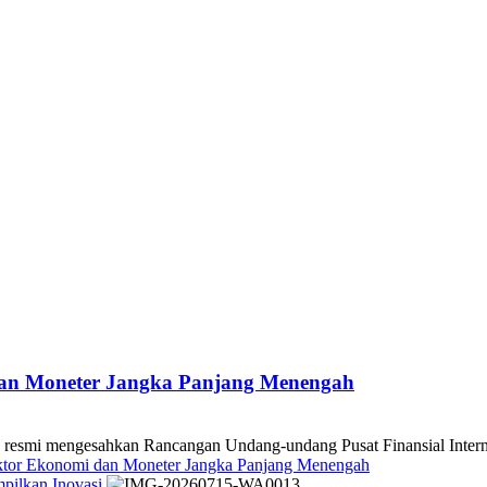
dan Moneter Jangka Panjang Menengah
 mengesahkan Rancangan Undang-undang Pusat Finansial Internasio
ektor Ekonomi dan Moneter Jangka Panjang Menengah
pilkan Inovasi