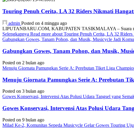
Touring Penuh Cerita, LA 32 Riders Nikmati Hang
admin
Posted on 4 minggu ago
LIPUTANBARU.COM, KABUPATEN TASIKMALAYA – Suara mesin motor
Selengkapnya
Read more about Touring Penuh Cerita, LA 32 Rider
Gabungkan Gowes, Tanam Pohon, dan Musik, Musicycle Jadi Komuni
Gabungkan Gowes, Tanam Pohon, dan Musik, Musicy
Posted on 2 bulan ago
Menuju Giornata Pamungkas Serie A: Perebutan Tiket Liga Champi
Menuju Giornata Pamungkas Serie A: Perebutan Ti
Posted on 3 bulan ago
Gowes Konservasi, Intervensi Atas Polusi Udara Tangsel yang Sem
Gowes Konservasi, Intervensi Atas Polusi Udara Ta
Posted on 9 bulan ago
Milad Ke-2, Komunitas Sepeda Musicycle Gelar Gowes Touring Uj