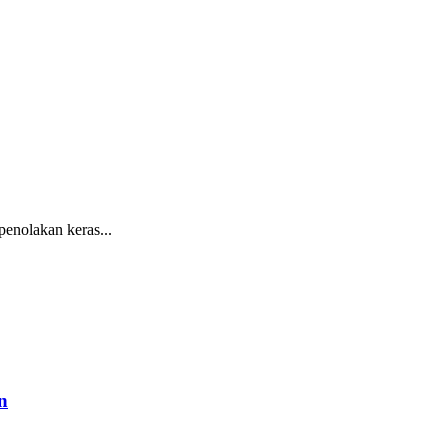
nolakan keras...
n