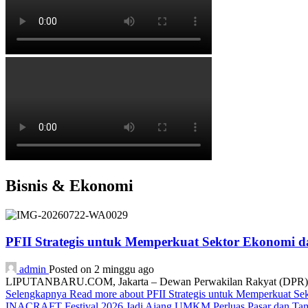
Bisnis & Ekonomi
PFII Strategis untuk Memperkuat Sektor Ekonomi 
admin
Posted on 2 minggu ago
LIPUTANBARU.COM, Jakarta – Dewan Perwakilan Rakyat (DPR) resmi
Selengkapnya
Read more about PFII Strategis untuk Memperkuat S
INACRAFT Festival 2026 Jadi Ajang UMKM Perluas Pasar dan Tam