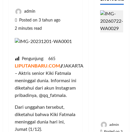
admin
Posted on 3 tahun ago
2 minutes read
PFII
Strategis
untuk
Memperk
Pengunjung:
665
uat
LIPUTANBARU.COM
//
JAKARTA
Sektor
– Aktris senior Kiki Fatmala
Ekonomi
meninggal dunia. Informasi ini
dan
diketahui dari akun Instagram
Moneter
pribadinya, @qq_fatmala.
Jangka
Panjang
Dari unggahan tersebut,
Menenga
diketahui bahwa Kiki Fatmala
h
meninggal dunia hari ini,
admin
Jumat (1/12).
Posted on 3