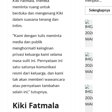
menjadi...
Kiki Fatmala. Mereka
meminta ruang untuk
R
Selengkapnya
berduka dan mengenang Kiki
m
a
dalam suasana tenang dan
P
I
S
intim.
N
u
M
A
S
“Kami dengan tulis meminta
C
E
d
media dan publik
R
M
menghormati keinginan
J
A
P
A
privasi keluarga kami selama
F
M
c
T
masa sulit ini. Pernyataan ini
e
F
satu-satunya komunikasi
r
e
resmi dari keluarga, dan kami
H
s
tak akan memberi wawancara
a
t
atau pernyataan tambahan
r
d
i
selain ini,” tutupnya.
e
i
v
a
r
a
Kiki Fatmala
l
k
l
m
a
2