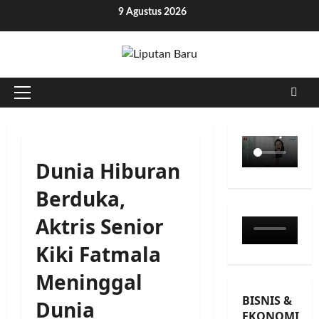
Skip
9 Agustus 2026
to
content
Primary
Menu
Dunia Hiburan
Berduka,
Aktris Senior
Kiki Fatmala
Meninggal
BISNIS &
Dunia
EKONOMI