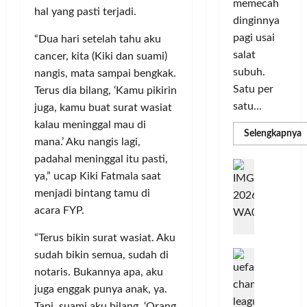
memecah
m
r
d
hal yang pasti terjadi.
n
dinginnya
a
i
i
o
pagi usai
s
“Dua hari setelah tahu aku
k
S
v
i
salat
a
cancer, kita (Kiki dan suami)
e
a
D
n
subuh.
l
s
nangis, mata sampai bengkak.
i
L
u
i
Satu per
Terus dia bilang, ‘Kamu pikirin
g
u
r
satu...
juga, kamu buat surat wasiat
i
m
u
Posted
kalau meninggal mau di
t
a
h
R
Selengkapnya
on
mana.’ Aku nangis lagi,
m
a
C
I
4
a
padahal meninggal itu pasti,
l
o
n
T
minggu
G
P
P
l
ya,” ucap Kiki Fatmala saat
d
ago
a
C
e
o
L
o
menjadi bintang tamu di
b
3
r
r
n
u
R
acara FYP.
b
N
I
e
n
H
a
M
s
“Terus bikin surat wasiat. Aku
P
g
d
n
A
i
M
k
sudah bikin semua, sudah di
R
k
G
a
P
e
a
notaris. Bukannya apa, aku
T
a
E
K
n
n
juga enggak punya anak, ya.
n
L
o
u
G
Tapi, suami aku bilang, ‘Orang