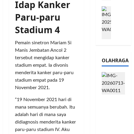
Idap Kanker
e
n
0
M
1
G
2
Paru-paru
e
6
a
6
l
S
r
J
Stadium 4
a
e
a
a
l
r
n
d
u
i
s
Pemain sinetron Mariam Si
i
i
e
i
A
Manis Jembatan Ancol 2
B
s
3
j
tersebut mengidap kanker
OLAHRAGA
R
5
T
a
stadium empat. Ia divonis
I
G
a
n
menderita kanker paru-paru
m
H
h
g
stadium empat pada 19
o
a
u
U
,
November 2021.
d
n
M
B
i
d
K
“19 November 2021 hari di
Touring
R
r
a
M
Penuh
mana semuanya berubah. Itu
I
k
n
P
Cerita, LA
K
a
adalah hari di mana saya
J
e
32 Riders
C
n
a
didiagnosis menderita kanker
r
Nikmati
P
L
r
l
paru-paru stadium IV. Aku
Hangatn