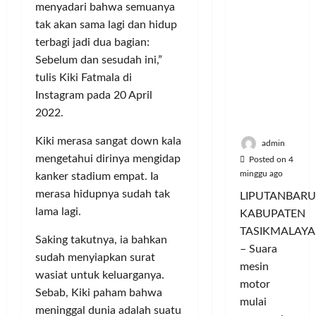
a
u
i
u
menyadari bahwa semuanya
ya
n
m
n
a
tak akan sama lagi dan hidup
Persauda
c
a
g
s
terbagi jadi dua bagian:
raan di
o
C
a
P
Rumah
Sebelum dan sesudah ini,”
r
o
n
a
Panggun
a
tulis Kiki Fatmala di
l
P
s
g
n
o
e
Instagram pada 20 April
a
Tasikmal
D
r
r
r
2022.
aya
o
I
n
d
r
M
Kiki merasa sangat down kala
a
a
admin
o
A
j
n
mengetahui dirinya mengidap
Posted on 4
n
G
u
T
minggu ago
kanker stadium empat. Ia
g
E
a
a
merasa hidupnya sudah tak
LIPUTANBARU
T
d
l
m
lama lagi.
KABUPATEN
r
a
T
p
TASIKMALAYA
a
n
e
i
Saking takutnya, ia bahkan
n
– Suara
M
r
l
sudah menyiapkan surat
s
e
l
mesin
k
wasiat untuk keluarganya.
f
n
u
a
motor
Sebab, Kiki paham bahwa
o
d
a
n
mulai
r
meninggal dunia adalah suatu
i
s
I