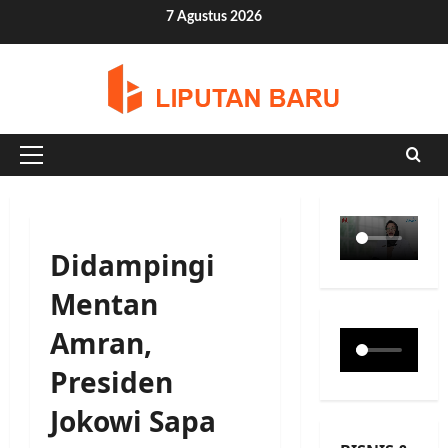
Skip
7 Agustus 2026
to
content
Primary
Menu
Didampingi
Mentan
Amran,
Presiden
Jokowi Sapa