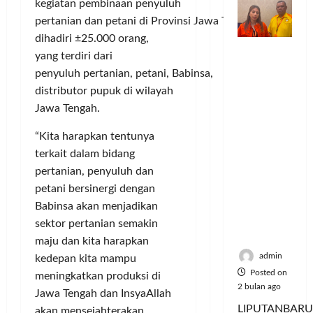
kegiatan pembinaan penyuluh
o
n
n
a
S
M
m
d
pertanian dan petani di Provinsi Jawa Tengah ini
t
y
e
u
u
e
a
r
dihadiri ±25.000 orang,
s
Dinilai
n
r
a
i
i
yang terdiri dari
Posted
Cacat
i
v
n
e
k
on
penyuluh pertanian, petani, Babinsa,
Hukum
t
e
P
A
6
,
distributor pupuk di wilayah
dan
a
n
e
bulan
:
M
Jawa Tengah.
Dipaksak
s
ago
s
l
P
u
an,
S
i
a
e
s
“Kita harapkan tentunya
Sejumlah
e
A
n
r
i
terkait dalam bidang
PDK
p
t
g
e
c
pertanian, penyuluh dan
Kosgoro
e
a
g
b
y
1957
petani bersinergi dengan
d
s
a
u
c
Tegas
a
P
n
Babinsa akan menjadikan
t
l
Menolak
M
o
a
sektor pertanian semakin
e
Mubes V
u
l
n
J
maju dan kita harapkan
Posted
s
u
T
a
on
admin
kedepan kita mampu
i
s
i
d
5
Posted on
meningkatkan produksi di
c
i
k
bulan
i
2 bulan ago
Jawa Tengah dan InsyaAllah
y
U
ago
e
K
LIPUTANBARU
akan mensejahterakan