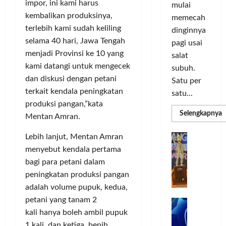
o
d
a
n
impor, ini kami harus
mulai
r
i
s
I
kembalikan produksinya,
memecah
m
r
d
n
terlebih kami sudah keliling
dinginnya
a
i
i
o
selama 40 hari, Jawa Tengah
pagi usai
s
k
S
v
menjadi Provinsi ke 10 yang
i
salat
a
e
a
D
kami datangi untuk mengecek
n
l
subuh.
s
i
L
dan diskusi dengan petani
u
i
Satu per
g
u
r
terkait kendala peningkatan
satu...
i
m
u
produksi pangan,”kata
Posted
t
a
h
R
Selengkapnya
on
Mentan Amran.
m
a
C
I
3
a
l
o
n
T
G
minggu
Lebih lanjut, Mentan Amran
P
P
l
d
ago
a
C
menyebut kendala pertama
e
o
L
o
b
bagi para petani dalam
3
r
r
n
u
R
peningkatan produksi pangan
b
N
I
e
n
H
adalah volume pupuk, kedua,
a
M
s
P
g
d
n
petani yang tanam 2
A
i
M
k
R
k
G
a
kali hanya boleh ambil pupuk
P
e
a
T
a
E
K
n
1 kali, dan ketiga, benih