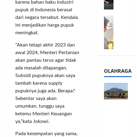
l
karena bahan baku industri
m
a
2
pupuk di Indonesia berasal
e
n
0
dari negara tersebut. Kendala
M
1
G
2
e
ini menjadikan harga pupuk
6
a
6
l
S
r
meningkat.
J
a
e
a
a
l
“Akan tetapi akhir 2023 dan
r
n
d
u
i
awal 2024, Menteri Pertanian
s
i
i
e
i
A
akan pantau terus agar tidak
B
s
3
j
ada masalah dilapangan.
OLAHRAGA
R
5
T
a
Subsidi pupuknya akan saya
I
G
a
n
tambah karena supply
m
H
h
g
pupuknya juga ada. Berapa?
o
a
u
U
Sebentar saya akan
,
d
n
M
Touring
B
i
umumkan, tunggu saya
d
K
Penuh
R
r
a
ketemu Menteri Keuangan
M
Cerita, LA
I
k
n
P
ya,”kata Jokowi.
32 Riders
K
a
J
e
Nikmati
C
n
a
Pada kesempatan yang sama,
r