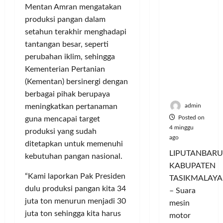
Hangatn
P
L
r
l
Mentan Amran mengatakan
ya
a
u
i
u
produksi pangan dalam
Persauda
n
m
n
a
setahun terakhir menghadapi
raan di
c
a
g
s
tantangan besar, seperti
Rumah
o
C
a
P
perubahan iklim, sehingga
Panggun
r
o
n
a
g
a
Kementerian Pertanian
l
P
s
Tasikmal
n
o
(Kementan) bersinergi dengan
e
a
aya
D
r
r
r
berbagai pihak berupaya
o
I
n
d
admin
meningkatkan pertanaman
r
M
a
a
Posted on
guna mencapai target
o
A
j
n
4 minggu
produksi yang sudah
n
G
u
T
ago
ditetapkan untuk memenuhi
g
E
a
a
LIPUTANBARU
kebutuhan pangan nasional.
T
d
l
m
KABUPATEN
r
a
T
p
“Kami laporkan Pak Presiden
TASIKMALAYA
a
n
e
i
dulu produksi pangan kita 34
n
M
– Suara
r
l
s
juta ton menurun menjadi 30
e
l
mesin
k
f
n
u
juta ton sehingga kita harus
a
motor