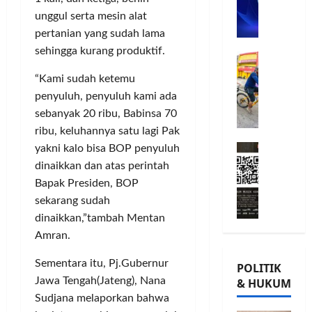
n
n
L
o
u
G
unggul serta mesin alat
A
m
j
o
pertanian yang sudah lama
B
i
u
w
Posted
sehingga kurang produktif.
B
G
t
G
on
e
e
o
m
8
i
s
“Kami sudah ketemu
r
bulan
w
e
o
,
penyuluh, penyuluh kami ada
ago
s
e
n
r
T
sebanyak 20 ribu, Babinsa 70
a
s
P
n
a
ribu, keluhannya satu lagi Pak
m
K
e
a
n
M
a
yakni kalo bisa BOP penyuluh
o
r
t
a
i
T
n
k
dinaikkan dan atas perintah
a
m
l
Ü
s
u
P
P
Bapak Presiden, BOP
a
V
e
a
a
o
sekarang sudah
d
R
r
t
m
h
dinaikkan,”tambah Mentan
K
h
v
K
u
o
Amran.
e
e
a
e
n
n
-
i
s
p
g
,
Sementara itu, Pj.Gubernur
POLITIK
2
n
i
e
k
d
Jawa Tengah(Jateng), Nana
& HUKUM
,
l
,
r
a
a
Sudjana melaporkan bahwa
K
a
I
c
s
n