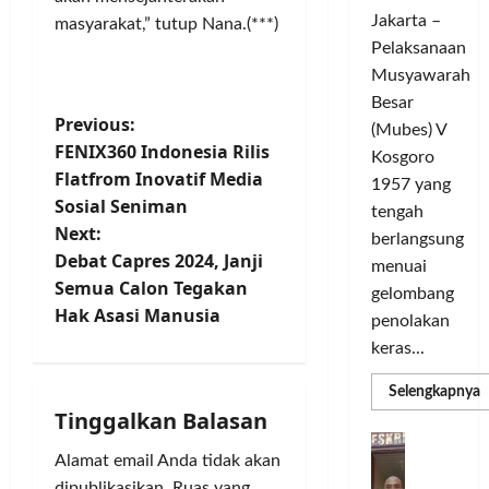
c
d
t
o
Jakarta –
l
masyarakat,” tutup Nana.(***)
a
L
m
e
Pelaksanaan
r
i
u
G
a
g
Musyawarah
n
e
T
a
i
Besar
l
P
a
Previous:
C
t
(Mubes) V
a
n
h
FENIX360 Indonesia Rilis
a
Kosgoro
o
r
g
a
s
Flatfrom Inovatif Media
1957 yang
G
s
m
O
Sosial Seniman
s
tengah
o
e
p
l
Next:
w
berlangsung
l
i
a
t
Debat Capres 2024, Janji
e
y
menuai
o
h
Semua Calon Tegakan
s
a
n
r
gelombang
n
T
Hak Asasi Manusia
n
s
a
penolakan
o
g
M
g
keras...
a
u
S
e
a
r
e
m
T
R
Selengkapnya
v
i
m
m
a
e
Tinggalkan Balasan
a
n
a
n
r
D
i
P
C
g
k
a
Alamat email Anda tidak akan
b
e
H
U
i
s
d
a
dipublikasikan.
Ruas yang