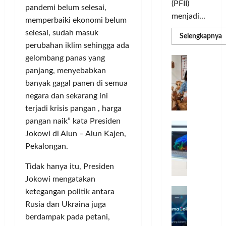
(PFII)
pandemi belum selesai,
menjadi...
memperbaiki ekonomi belum
selesai, sudah masuk
R
Selengkapnya
m
perubahan iklim sehingga ada
a
P
gelombang panas yang
I
S
N
panjang, menyebabkan
u
M
A
banyak gagal panen di semua
S
C
E
negara dan sekarang ini
d
R
M
terjadi krisis pangan , harga
J
A
P
pangan naik” kata Presiden
A
F
M
Jokowi di Alun – Alun Kajen,
c
T
Pekalongan.
e
F
r
e
Tidak hanya itu, Presiden
H
s
Jokowi mengatakan
a
t
r
d
ketegangan politik antara
i
e
i
v
Rusia dan Ukraina juga
a
r
a
berdampak pada petani,
l
k