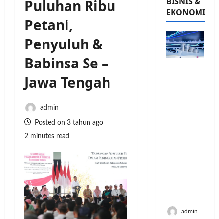
BISNIS &
Puluhan Ribu
EKONOMI
Petani,
Penyuluh &
Babinsa Se –
PFII
Jawa Tengah
Strategis
untuk
Memperk
admin
uat
Sektor
Posted on 3 tahun ago
Ekonomi
2 minutes read
dan
Moneter
Jangka
Panjang
Menenga
h
admin