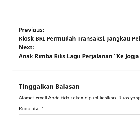
P
Previous:
Kiosk BRI Permudah Transaksi, Jangkau Pe
o
Next:
s
Anak Rimba Rilis Lagu Perjalanan “Ke Jogj
t
n
Tinggalkan Balasan
a
Alamat email Anda tidak akan dipublikasikan.
Ruas yang
v
Komentar
*
i
g