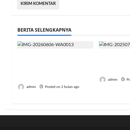
BERITA SELENGKAPNYA
Dinilai Cacat Hukum dan
Pengusaha 
Dipaksakan, Sejumlah PDK
Dugaan Jual
Kosgoro 1957 Tegas Menolak
BKA Secara 
Mubes V
admin
Po
admin
Posted on 2 bulan ago