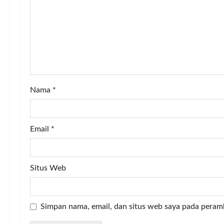
a
t
i
o
Nama
*
n
Email
*
Situs Web
Simpan nama, email, dan situs web saya pada peram