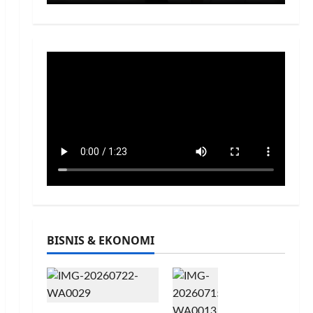
BISNIS & EKONOMI
INA
CRA
FT