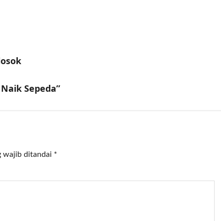
losok
a Naik Sepeda”
 wajib ditandai
*