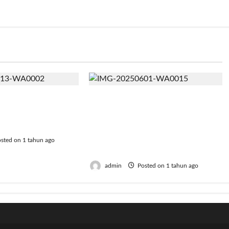
Serang Laporkan
Selenggarakan Diskusi
 Beli Saham PT
Publik, Ketua DPD Bapera
Ilegal Rp700 Juta
Kabupaten Tangerang
Singgung Kader Golkar
sted on 1 tahun ago
Karbitan
admin
Posted on 1 tahun ago