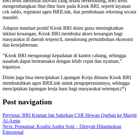
BRI terus membuat Inovasi yang selalu berkembang, BRI terus
mengembangkan fitur-fitur baru pada Kiosk BRI, seperti layanan
cek saldo, registrasi agen BRILink, dan pembukaan rekening secara
mandiri.
Adapun manfaat positif Kiosk BRI disini guna meningkatkan
inklusi keuangan, Kiosk BRI membuka akses keuangan bagi
masyarakat di daerah terpencil, mendorong pertumbuhan ekonomi
dan kesejahteraan.
“Kiosk BRI mengurangi kepadatan di kantor cabang, sehingga
nasabah dapat bertransaksi dengan lebih cepat dan nyaman,”
tegasnya.
Disini juga bisa menciptakan Lapangan Kerja dimana Kiosk BRI
membutuhkan agen BRILink untuk pengoperasiannya, sehingga
menciptakan lapangan kerja baru bagi masyarakat setempat.(*)
Post navigation
Previous:
BRI Kramat Jati Salurkan CSR Hewan Qurban ke Masjid
Al-Amin
Next:
Pengamat: Koalisi Andra Soni – Dimyati Dilandaskan
Emosional