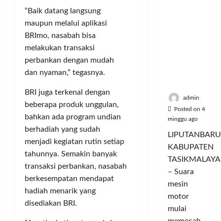
i
u
ya
n
m
n
a
“Baik datang langsung
Persauda
c
a
g
s
maupun melalui aplikasi
raan di
o
C
a
P
BRImo, nasabah bisa
Rumah
r
o
n
a
melakukan transaksi
Panggun
a
l
P
s
perbankan dengan mudah
g
n
o
e
a
Tasikmal
dan nyaman,” tegasnya.
D
r
r
r
aya
o
I
n
d
BRI juga terkenal dengan
r
M
a
a
admin
beberapa produk unggulan,
o
A
j
n
Posted on 4
n
bahkan ada program undian
G
u
T
minggu ago
g
E
a
berhadiah yang sudah
a
LIPUTANBARU
T
d
l
m
menjadi kegiatan rutin setiap
KABUPATEN
r
a
T
p
tahunnya. Semakin banyak
TASIKMALAYA
a
n
e
i
transaksi perbankan, nasabah
n
– Suara
M
r
l
berkesempatan mendapat
s
e
l
mesin
k
hadiah menarik yang
f
n
u
a
motor
o
disediakan BRI.
d
a
n
mulai
r
i
s
I
memecah