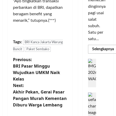
“Ayo tingkatkan transaksi
m
r
d
n
dinginnya
perbankan di BRI, dapatkan
a
i
i
o
pagi usai
s
k
beragam benefit yang
S
v
i
salat
a
e
menarik,” tutupnya.(***)
a
D
n
subuh.
l
s
i
L
u
i
Satu per
g
u
r
satu...
i
Tags:
m
BRI Kanca Jakarta Warung
u
Posted
t
a
h
R
Selengkapnya
Buncit
Paket Sembako
on
m
a
C
I
4
a
P
Previous:
l
o
n
T
minggu
G
P
P
l
BRI Pasar Minggu
d
ago
a
C
o
e
o
L
o
Wujudkan UMKM Naik
b
3
r
r
n
u
R
Kelas
s
b
N
I
e
n
Next:
H
a
M
s
P
g
t
Akhir Pekan, Gerai Pasar
d
n
A
i
M
k
R
Pangan Murah Kementan
k
G
a
P
e
a
n
T
Diburu Warga Lembang
a
E
K
n
n
n
L
o
u
G
a