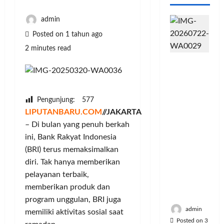
admin
Posted on 1 tahun ago
2 minutes read
PFII
Strategis
untuk
Memperk
Pengunjung:
577
uat
LIPUTANBARU.COM
//JAKARTA
Sektor
– Di bulan yang penuh berkah
Ekonomi
ini, Bank Rakyat Indonesia
dan
Moneter
(BRI) terus memaksimalkan
Jangka
diri. Tak hanya memberikan
Panjang
pelayanan terbaik,
Menenga
memberikan produk dan
h
program unggulan, BRI juga
admin
memiliki aktivitas sosial saat
Posted on 3