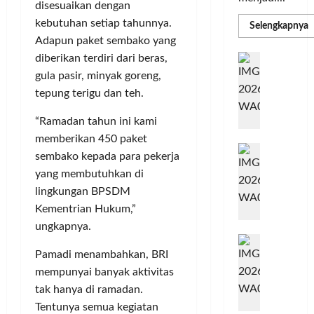
disesuaikan dengan
kebutuhan setiap tahunnya.
R
Selengkapnya
m
Adapun paket sembako yang
a
P
I
diberikan terdiri dari beras,
S
N
u
gula pasir, minyak goreng,
M
A
tepung terigu dan teh.
S
C
E
d
R
“Ramadan tahun ini kami
M
J
A
memberikan 450 paket
P
A
F
M
sembako kepada para pekerja
c
T
yang membutuhkan di
e
F
lingkungan BPSDM
r
e
Kementrian Hukum,”
H
s
a
ungkapnya.
t
r
d
i
Pamadi menambahkan, BRI
e
i
v
a
r
mempunyai banyak aktivitas
a
l
k
l
tak hanya di ramadan.
m
a
2
Tentunya semua kegiatan