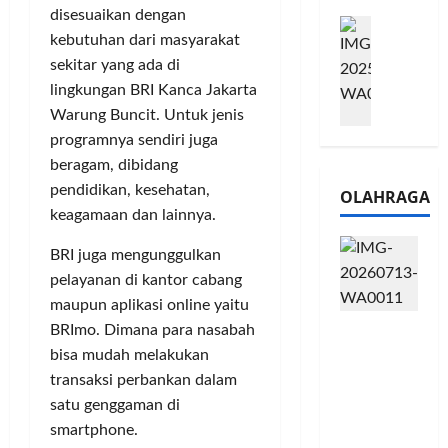
e
n
0
disesuaikan dengan
M
1
G
2
kebutuhan dari masyarakat
e
6
a
6
sekitar yang ada di
l
S
r
J
a
lingkungan BRI Kanca Jakarta
e
a
a
l
r
Warung Buncit. Untuk jenis
n
d
u
i
s
i
programnya sendiri juga
i
e
i
A
beragam, dibidang
B
s
3
j
pendidikan, kesehatan,
OLAHRAGA
R
5
T
a
keagamaan dan lainnya.
I
G
a
n
m
H
h
g
BRI juga mengunggulkan
o
a
u
U
pelayanan di kantor cabang
,
d
n
M
maupun aplikasi online yaitu
B
i
d
K
Touring
BRImo. Dimana para nasabah
R
r
a
M
Penuh
I
bisa mudah melakukan
k
n
P
Cerita, LA
K
a
J
transaksi perbankan dalam
e
32 Riders
C
n
a
r
satu genggaman di
Nikmati
P
L
r
l
smartphone.
Hangatn
a
u