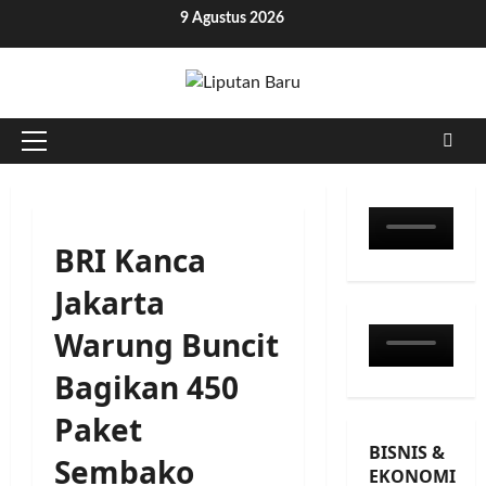
Skip
9 Agustus 2026
to
content
Primary
Menu
BRI Kanca
Jakarta
Warung Buncit
Bagikan 450
Paket
BISNIS &
Sembako
EKONOMI