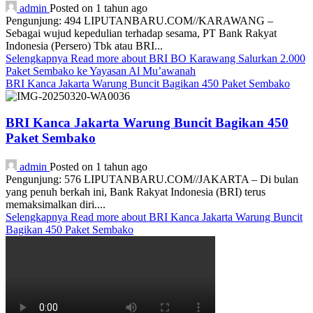
admin
Posted on 1 tahun ago
Pengunjung: 494 LIPUTANBARU.COM//KARAWANG –
Sebagai wujud kepedulian terhadap sesama, PT Bank Rakyat
Indonesia (Persero) Tbk atau BRI...
Selengkapnya
Read more about BRI BO Karawang Salurkan 2.000
Paket Sembako ke Yayasan Al Mu’awanah
BRI Kanca Jakarta Warung Buncit Bagikan 450 Paket Sembako
BRI Kanca Jakarta Warung Buncit Bagikan 450
Paket Sembako
admin
Posted on 1 tahun ago
Pengunjung: 576 LIPUTANBARU.COM//JAKARTA – Di bulan
yang penuh berkah ini, Bank Rakyat Indonesia (BRI) terus
memaksimalkan diri....
Selengkapnya
Read more about BRI Kanca Jakarta Warung Buncit
Bagikan 450 Paket Sembako