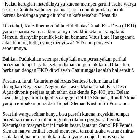
“Kalau kerugian materialnya ya karena mempengaruhi usaha warga
sekitar. Contohnya beberapa anak kos memilih pindah daerah
karena kebisingan yang ditimbulan kafe tersebut,” kata dia.
Diketahui, Kafe Jinemmo ini berdiri di atas Tanah Kas Desa (TKD)
yang seharusnya masa kontraknya berakhir setahun yang lalu.
Namun, disinyalir pemilik kafe ini bernama Vitus Lare Hangganata
adalah orang ketiga yang menyewa TKD dari penyewa
sebelumnya.
Bahkan Padukuhan setempat tiap kali mempertanyakan perihal
perizinan tempat usaha, selalu diabaikan pemilik kafe. Diketahui,
berkaitan dengan TKD di wilayah Caturtunggal adalah hal sensitif.
Pasalnya, lurah Caturtunggal Agus Santoso belum lama ini
ditangkap Kejaksaan Negeri atas kasus Mafia Tanah Kas Desa.
Agus divonis penjara tujuh tahun dan denda Rp 400 juta. Dalam
kasus ini, juga turut diperiksa anggota DPRD Sleman, Raudi Akmal
yang merupakan putra dari Bupati Sleman Kustini Sri Purnomo.
Saat ini warga sekitar hanya bisa pasrah karena meyakini tempat
peredaran miras ini dilindungi oleh oknum penguasa Pemda.
Kecurigaan masyarakat ini makin besar, lantaran Satpol PP Pemda
Sleman hanya terlihat berani menyegel tempat usaha warung miras
skala kecil, namun untuk kafe-kafe yang menjual miras secara