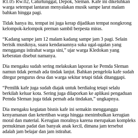
RT.05 Rw.02, Caturtunggal, Depok, Sleman. Kafe ini dikeluhkan
warga setempat lantaran menyalakan musik sampe larut malam
bahkan hingga pagi.
Tidak hanya itu, tempat ini juga kerap dijadikan tempat nongkrong
kelompok-kelompok preman sambil berpesta miras.
“Kadang sampe jam 12 malam kadang sampe jam 3 pagi. Selain
berisik musiknya, suara kendaraannya suka ugal-ugalan yang
menggangu istirahat warga sini,” ujar warga Kledokan yang
keberatan disebut namanya.
Dia mengaku sudah sering melakukan laporan ke Pemda Sleman
namun tidak pernah ada tindak lanjut. Bahkan pengelola kafe sudah
ditegur pengurus desa dan warga sekitar tetapi tidak ditanggapi.
“Pemilik kafe juga sudah diajak untuk berdialog tetapi selalu
berkilah keluar kota. Sering juga dilaporkan ke aplikasi pengaduan
Pemda Sleman juga tidak pernah ada tindakan,” ungkapnya.
Dia mengaku kegiatan bisnis kafe ini semakin mengganggu
kenyamanan dan ketertiban warga hingga menimbulkan kerugian
moral dan material. Kerugian moralnya karena merupakan kompleks
pemukiman padat dan banyak anak kecil, dimana jam tersebut
adalah jam belajar dan jam istirahat.