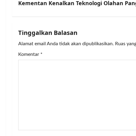
s
Kementan Kenalkan Teknologi Olahan Pan
t
n
Tinggalkan Balasan
a
Alamat email Anda tidak akan dipublikasikan.
Ruas yang
v
Komentar
*
i
g
a
t
i
o