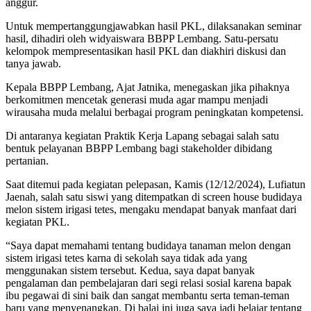
anggur.
Untuk mempertanggungjawabkan hasil PKL, dilaksanakan seminar
hasil, dihadiri oleh widyaiswara BBPP Lembang. Satu-persatu
kelompok mempresentasikan hasil PKL dan diakhiri diskusi dan
tanya jawab.
Kepala BBPP Lembang, Ajat Jatnika, menegaskan jika pihaknya
berkomitmen mencetak generasi muda agar mampu menjadi
wirausaha muda melalui berbagai program peningkatan kompetensi.
Di antaranya kegiatan Praktik Kerja Lapang sebagai salah satu
bentuk pelayanan BBPP Lembang bagi stakeholder dibidang
pertanian.
Saat ditemui pada kegiatan pelepasan, Kamis (12/12/2024), Lufiatun
Jaenah, salah satu siswi yang ditempatkan di screen house budidaya
melon sistem irigasi tetes, mengaku mendapat banyak manfaat dari
kegiatan PKL.
“Saya dapat memahami tentang budidaya tanaman melon dengan
sistem irigasi tetes karna di sekolah saya tidak ada yang
menggunakan sistem tersebut. Kedua, saya dapat banyak
pengalaman dan pembelajaran dari segi relasi sosial karena bapak
ibu pegawai di sini baik dan sangat membantu serta teman-teman
baru yang menyenangkan. Di balai ini juga saya jadi belajar tentang