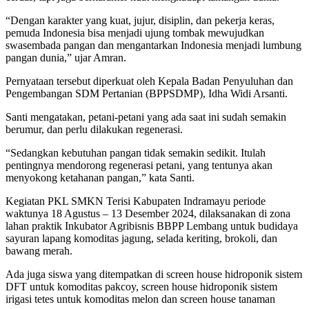
“Dengan karakter yang kuat, jujur, disiplin, dan pekerja keras,
pemuda Indonesia bisa menjadi ujung tombak mewujudkan
swasembada pangan dan mengantarkan Indonesia menjadi lumbung
pangan dunia,” ujar Amran.
Pernyataan tersebut diperkuat oleh Kepala Badan Penyuluhan dan
Pengembangan SDM Pertanian (BPPSDMP), Idha Widi Arsanti.
Santi mengatakan, petani-petani yang ada saat ini sudah semakin
berumur, dan perlu dilakukan regenerasi.
“Sedangkan kebutuhan pangan tidak semakin sedikit. Itulah
pentingnya mendorong regenerasi petani, yang tentunya akan
menyokong ketahanan pangan,” kata Santi.
Kegiatan PKL SMKN Terisi Kabupaten Indramayu periode
waktunya 18 Agustus – 13 Desember 2024, dilaksanakan di zona
lahan praktik Inkubator Agribisnis BBPP Lembang untuk budidaya
sayuran lapang komoditas jagung, selada keriting, brokoli, dan
bawang merah.
Ada juga siswa yang ditempatkan di screen house hidroponik sistem
DFT untuk komoditas pakcoy, screen house hidroponik sistem
irigasi tetes untuk komoditas melon dan screen house tanaman