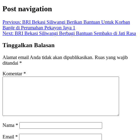
Post navigation
Previous:
BRI Bekasi Siliwangi Berikan Bantuan Untuk Korban
Banjir di Perumahan Pekayon Jaya 1
Next:
BRI Bekasi Siliwangi Berbagi Bantuan Sembako di Jati Rasa
Tinggalkan Balasan
Alamat email Anda tidak akan dipublikasikan.
Ruas yang wajib
ditandai
*
Komentar
*
Nama
*
Email
*