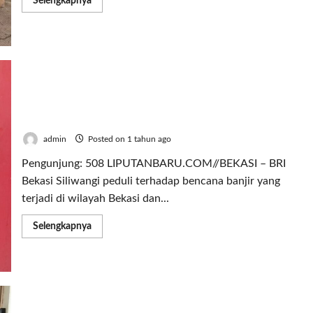
Selengkapnya
more
about
BRI
Bekasi
Siliwangi
Berbagi
Bantuan
Sembako
di
Jati
BRI Bekasi Siliwangi Turunkan Bantuan Banjir di
Rasa
Perumahan Pekayon Jaya 2
admin
Posted on 1 tahun ago
Pengunjung: 508 LIPUTANBARU.COM//BEKASI – BRI
Bekasi Siliwangi peduli terhadap bencana banjir yang
terjadi di wilayah Bekasi dan...
Read
Selengkapnya
more
about
BRI
Bekasi
Siliwangi
Turunkan
Bantuan
Banjir