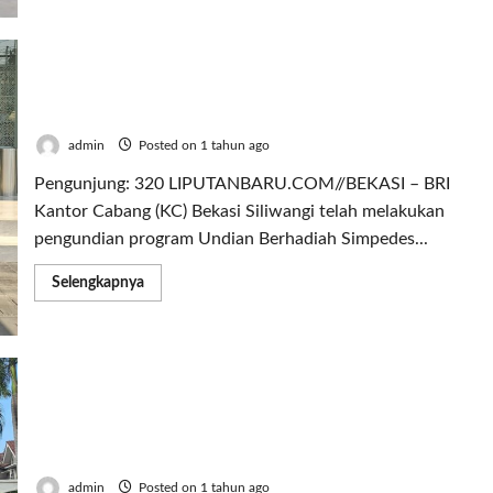
about
BRI
Bekasi
Siliwangi
Salurkan
BRI Bekasi Siliwangi Serahkan Hadiah Undian
Bantuan
Dana
Simpedes Semester II 2024
Bapekis
admin
Posted on 1 tahun ago
Pengunjung: 320 LIPUTANBARU.COM//BEKASI – BRI
Kantor Cabang (KC) Bekasi Siliwangi telah melakukan
pengundian program Undian Berhadiah Simpedes...
Read
Selengkapnya
more
about
BRI
Bekasi
Siliwangi
Serahkan
Hadiah
Undian
Simpedes
BRI Bekasi Siliwangi Ramaikan CFD Bareng
Semester
II
BRImo
2024
admin
Posted on 1 tahun ago