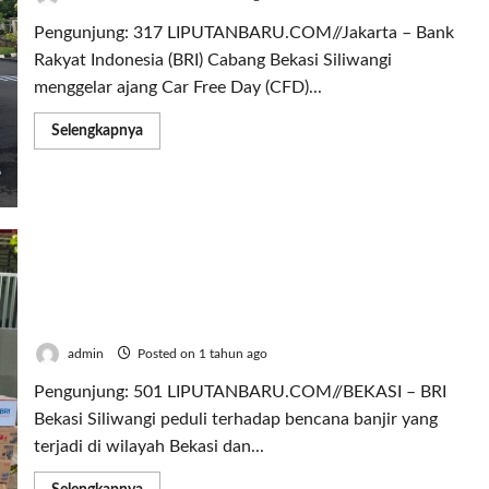
Pengunjung: 317 LIPUTANBARU.COM//Jakarta – Bank
Rakyat Indonesia (BRI) Cabang Bekasi Siliwangi
menggelar ajang Car Free Day (CFD)...
Read
Selengkapnya
more
about
BRI
Bekasi
Siliwangi
Ramaikan
CFD
Bareng
BRImo
BRI Bekasi Siliwangi Berbagi Bantuan Sembako di
Jati Rasa
admin
Posted on 1 tahun ago
Pengunjung: 501 LIPUTANBARU.COM//BEKASI – BRI
Bekasi Siliwangi peduli terhadap bencana banjir yang
terjadi di wilayah Bekasi dan...
Read