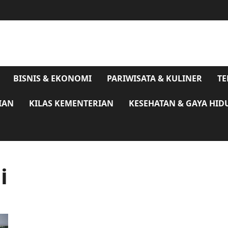
BISNIS & EKONOMI
PARIWISATA & KULINER
TE
IAN
KILAS KEMENTERIAN
KESEHATAN & GAYA HID
i
BRI Bekasi Siliwangi Hadirkan Kemeriahan di CFD