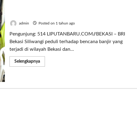
di
Perumahan
BRI Bekasi Siliwangi Berikan Bantuan Untuk
Pekayon
Jaya
Korban Banjir di Perumahan Pekayon Jaya 1
2
admin
Posted on 1 tahun ago
Pengunjung: 514 LIPUTANBARU.COM//BEKASI – BRI
Bekasi Siliwangi peduli terhadap bencana banjir yang
terjadi di wilayah Bekasi dan...
Read
Selengkapnya
more
about
BRI
Bekasi
Siliwangi
Berikan
Bantuan
Untuk
Korban
Banjir
di
Perumahan
Pekayon
Jaya
1