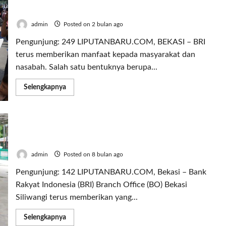
Bareng BRImo
admin
Posted on 2 bulan ago
Pengunjung: 249 LIPUTANBARU.COM, BEKASI – BRI
terus memberikan manfaat kepada masyarakat dan
nasabah. Salah satu bentuknya berupa...
Read
Selengkapnya
more
about
BRI
Bekasi
Siliwangi
BRI Bekasi Siliwangi Salurkan Bantuan Dana
Hadirkan
Kemeriahan
Bapekis
di
CFD
admin
Posted on 8 bulan ago
Bareng
BRImo
Pengunjung: 142 LIPUTANBARU.COM, Bekasi – Bank
Rakyat Indonesia (BRI) Branch Office (BO) Bekasi
Siliwangi terus memberikan yang...
Read
Selengkapnya
more