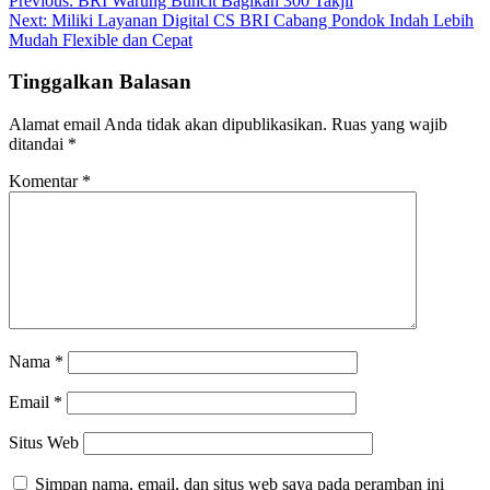
Previous:
BRI Warung Buncit Bagikan 300 Takjil
Next:
Miliki Layanan Digital CS BRI Cabang Pondok Indah Lebih
Mudah Flexible dan Cepat
Tinggalkan Balasan
Alamat email Anda tidak akan dipublikasikan.
Ruas yang wajib
ditandai
*
Komentar
*
Nama
*
Email
*
Situs Web
Simpan nama, email, dan situs web saya pada peramban ini