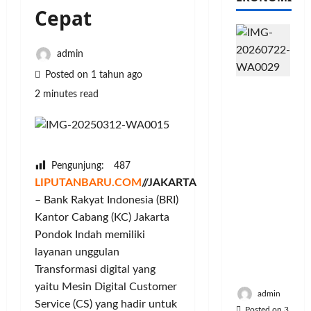
Cepat
admin
Posted on 1 tahun ago
PFII
2 minutes read
Strategis
untuk
Memperk
uat
Sektor
Pengunjung:
487
Ekonomi
LIPUTANBARU.COM
//JAKARTA
dan
– Bank Rakyat Indonesia (BRI)
Moneter
Kantor Cabang (KC) Jakarta
Jangka
Pondok Indah memiliki
Panjang
layanan unggulan
Menenga
Transformasi digital yang
h
yaitu Mesin Digital Customer
admin
Service (CS) yang hadir untuk
Posted on 3