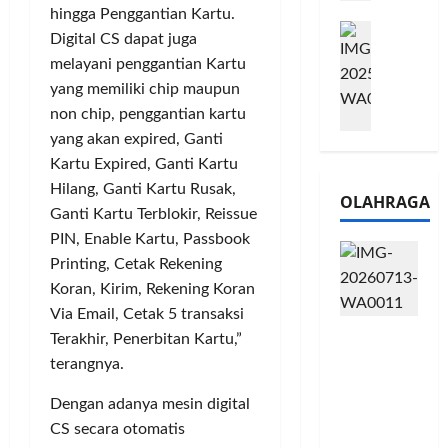
e
n
0
hingga Penggantian Kartu.
M
1
G
2
Digital CS dapat juga
e
6
a
6
melayani penggantian Kartu
l
S
r
J
yang memiliki chip maupun
a
e
a
a
non chip, penggantian kartu
l
r
n
d
u
yang akan expired, Ganti
i
s
i
i
e
Kartu Expired, Ganti Kartu
i
A
B
s
3
j
Hilang, Ganti Kartu Rusak,
OLAHRAGA
R
5
T
a
Ganti Kartu Terblokir, Reissue
I
G
a
n
PIN, Enable Kartu, Passbook
m
H
h
g
Printing, Cetak Rekening
o
a
u
U
Koran, Kirim, Rekening Koran
,
d
n
M
Via Email, Cetak 5 transaksi
B
i
d
K
Touring
R
r
Terakhir, Penerbitan Kartu,”
a
M
Penuh
I
k
n
terangnya.
P
Cerita, LA
K
a
J
e
32 Riders
C
Dengan adanya mesin digital
n
a
r
Nikmati
P
L
r
CS secara otomatis
l
Hangatn