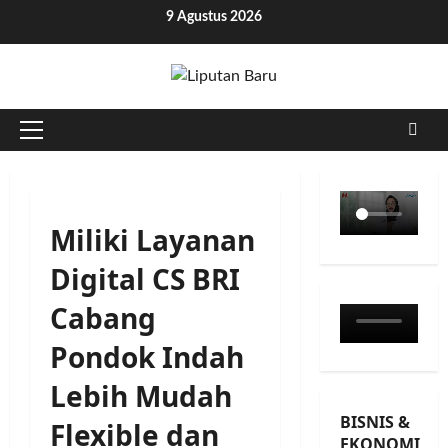
Skip
9 Agustus 2026
to
content
Primary
Menu
Miliki Layanan
Digital CS BRI
Cabang
Pondok Indah
Lebih Mudah
BISNIS &
Flexible dan
EKONOMI