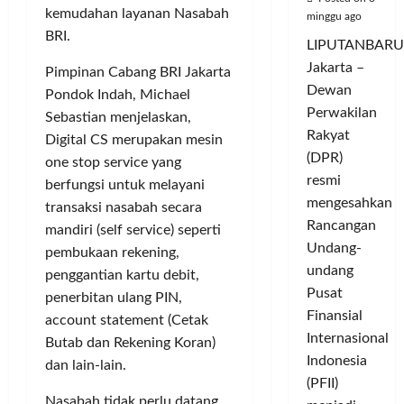
kemudahan layanan Nasabah
minggu ago
BRI.
LIPUTANBARU
Jakarta –
Pimpinan Cabang BRI Jakarta
Dewan
Pondok Indah, Michael
Perwakilan
Sebastian menjelaskan,
Rakyat
Digital CS merupakan mesin
(DPR)
one stop service yang
resmi
berfungsi untuk melayani
mengesahkan
transaksi nasabah secara
Rancangan
mandiri (self service) seperti
Undang-
pembukaan rekening,
undang
penggantian kartu debit,
Pusat
penerbitan ulang PIN,
Finansial
account statement (Cetak
Internasional
Butab dan Rekening Koran)
Indonesia
dan lain-lain.
(PFII)
Nasabah tidak perlu datang