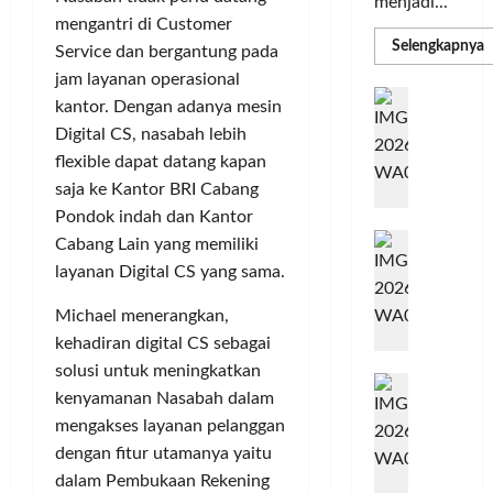
menjadi...
mengantri di Customer
R
Selengkapnya
Service dan bergantung pada
m
a
jam layanan operasional
P
I
kantor. Dengan adanya mesin
S
N
u
Digital CS, nasabah lebih
M
A
S
flexible dapat datang kapan
C
E
d
saja ke Kantor BRI Cabang
R
M
J
A
Pondok indah dan Kantor
P
A
F
Cabang Lain yang memiliki
M
c
T
layanan Digital CS yang sama.
e
F
r
e
Michael menerangkan,
H
s
kehadiran digital CS sebagai
a
t
solusi untuk meningkatkan
r
d
i
kenyamanan Nasabah dalam
e
i
v
mengakses layanan pelanggan
a
r
a
dengan fitur utamanya yaitu
l
k
l
m
a
dalam Pembukaan Rekening
2