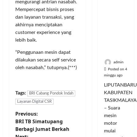
a
u
i
u
mengurangi antrian nasabah.
ya
n
m
n
a
Mempercepat bisnis proses
Persauda
c
a
g
s
dan layanan transaksi, yang
raan di
o
C
a
P
akhirnya menciptakan
Rumah
r
o
n
a
Panggun
customer experience yang
a
l
P
s
g
n
lebih baik.
o
e
a
Tasikmal
D
r
r
r
“Penggunaan mesin dapat
aya
o
I
n
d
dilakukan secara self service
r
M
a
a
admin
o
A
oleh nasabah,” tutupnya.(***)
j
n
Posted on 4
n
G
u
T
minggu ago
g
E
a
a
LIPUTANBARU
T
d
l
m
KABUPATEN
Tags:
r
BRI Cabang Pondok Indah
a
T
p
TASIKMALAYA
a
n
e
Layanan Digital CSR
i
n
– Suara
M
r
l
P
Previous:
s
e
l
mesin
k
BRI TB Simatupang
f
n
u
a
motor
o
o
d
Berbagi Jumat Berkah
a
n
mulai
r
i
s
Next:
I