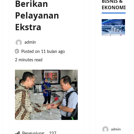
BISNIS &
Berikan
EKONOMI
Pelayanan
Ekstra
PFII
admin
Strategis
Posted on 11 bulan ago
untuk
2 minutes read
Memperk
uat
Sektor
Ekonomi
dan
Moneter
Jangka
Panjang
Menenga
h
admin
Pengunjung:
237