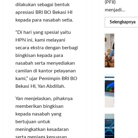
(PFII)
dilakukan sebagai bentuk
menjadi...
apresiasi BRI BO Bekasi HI
kepada para nasabah setia.
R
Selengkapnya
m
a
“Di hari yang spesial yaitu
P
I
S
HPN ini, kami melayani
N
u
secara ekstra dengan berbagi
M
A
S
bingkisan kepada para
C
E
d
R
nasabah serta menyediakan
M
J
A
camilan di kantor pelayanan
P
A
F
M
kami,” ujar Pemimpin BRI BO
c
T
Bekasi HI, Yan Abdillah.
e
F
r
e
Yan menjelaskan, pihaknya
H
s
memberikan bingkisan
a
t
kepada nasabah yang
r
d
i
bertujuan untuk
e
i
v
meningkatkan kesadaran
a
r
a
l
k
serta menjaga kepuasan