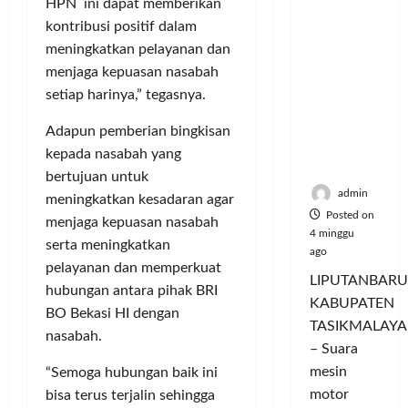
HPN ini dapat memberikan
Hangatn
P
L
r
l
ya
a
kontribusi positif dalam
u
i
u
Persauda
n
m
meningkatkan pelayanan dan
n
a
raan di
c
a
g
s
menjaga kepuasan nasabah
Rumah
o
C
a
P
setiap harinya,” tegasnya.
Panggun
r
o
n
a
g
a
l
P
Adapun pemberian bingkisan
s
Tasikmal
n
o
e
a
kepada nasabah yang
aya
D
r
r
r
bertujuan untuk
o
I
n
d
admin
meningkatkan kesadaran agar
r
M
a
a
Posted on
menjaga kepuasan nasabah
o
A
j
n
4 minggu
serta meningkatkan
n
G
u
T
ago
g
pelayanan dan memperkuat
E
a
a
LIPUTANBARU
T
d
l
hubungan antara pihak BRI
m
KABUPATEN
r
a
T
p
BO Bekasi HI dengan
TASIKMALAYA
a
n
e
i
nasabah.
n
M
– Suara
r
l
s
e
l
mesin
k
“Semoga hubungan baik ini
f
n
u
a
motor
bisa terus terjalin sehingga