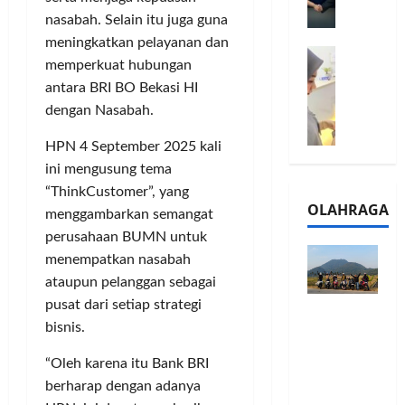
l
m
a
2
nasabah. Selain itu juga guna
e
n
0
meningkatkan pelayanan dan
M
1
G
2
memperkuat hubungan
e
6
a
6
antara BRI BO Bekasi HI
l
S
r
J
dengan Nasabah.
a
e
a
a
l
r
n
d
HPN 4 September 2025 kali
u
i
s
i
ini mengusung tema
i
e
i
A
“ThinkCustomer”, yang
B
s
3
j
OLAHRAGA
R
5
menggambarkan semangat
T
a
I
G
a
perusahaan BUMN untuk
n
m
H
h
g
menempatkan nasabah
o
a
u
U
ataupun pelanggan sebagai
,
d
n
M
pusat dari setiap strategi
Touring
B
i
d
K
bisnis.
Penuh
R
r
a
M
Cerita, LA
I
k
n
P
“Oleh karena itu Bank BRI
32 Riders
K
a
J
e
berharap dengan adanya
Nikmati
C
n
a
r