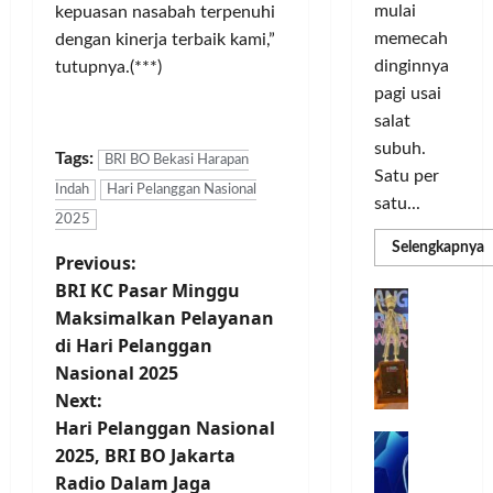
o
d
a
n
mulai
kepuasan nasabah terpenuhi
r
i
s
I
memecah
dengan kinerja terbaik kami,”
m
r
d
n
dinginnya
tutupnya.(***)
a
i
i
o
pagi usai
s
k
S
v
i
salat
a
e
a
D
n
l
subuh.
s
Tags:
BRI BO Bekasi Harapan
i
L
u
i
Satu per
Indah
Hari Pelanggan Nasional
g
u
r
satu...
i
m
u
2025
Posted
t
a
h
R
Selengkapnya
on
P
Previous:
m
a
C
I
3
a
BRI KC Pasar Minggu
l
o
n
T
G
minggu
o
P
P
Maksimalkan Pelayanan
l
d
ago
a
C
e
o
L
o
di Hari Pelanggan
b
s
3
r
r
n
u
Nasional 2025
R
b
N
I
e
n
t
Next:
H
a
M
s
P
g
Hari Pelanggan Nasional
d
n
A
i
M
k
n
R
2025, BRI BO Jakarta
k
G
a
P
e
a
T
Radio Dalam Jaga
a
E
K
n