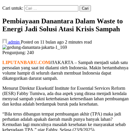
Cari untuk:
Pembiayaan Danantara Dalam Waste to
Energi Jadi Solusi Atasi Krisis Sampah
admin
Posted on 11 bulan ago
2 minutes read
Pengunjung:
240
LIPUTANBARU.COM
//
JAKARTA – Sampah menjadi salah satu
persoalan yang saat ini dialami oleh Indonesia. Makin bertambahnya
volume hampir di seluruh daerah membuat Indonesia dapat
dikategorikan darurat sampah.
Menurut Direktur Eksekutif Institute for Essential Services Reform
(IESR) Fabby Tumiwa, ada dua aspek yang dirasa menjadi kendala
menyoal sampah yakni keterbatasan ketersediaan lahan pembuangan
dan kedua adalah berdampak buruk pada kesehatan.
“Bila terus dibangun tempat pembuangan akhir (TPA) maka jadi
perhatian adalah apakah daerah masih punya banyak lahan?
Kemudian lagi munculnya masalah kesehatan ke masyarakat sebab
keberadaan TPA,” ujar Fabby, Selasa (23/9/2025).