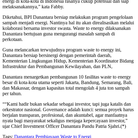
energi di kota-kota di Indonesia rasanya cukup potensial dan siap
melaksanakannya,” kata Fabby.
Diketahui, BPI Danantara bersiap melakukan program pengelolaan
sampah menjadi energi. Nantinya hal itu akan direalisasikan melalui
kolaborasi bersama investor swasta. Waste to energy dilaksanakan
Danantara bertujuan guna mengurangi masalah sampah di
perkotaan.
Guna melancarkan terwujudnya program waste to energy ini,
Danantara bersiap bersinergi dengan pemerintah daerah,
Kementerian Lingkungan Hidup, Kementerian Koordinator Bidang
Infrastruktur dan Pembangunan Kewilayahan, dan PLN,
Danantara menargetkan pembangunan 10 fasilitas waste to energy
besar di kota-kota utama seperti Jakarta, Bandung, Semarang, Bali,
dan Makassar, dengan kapasitas total mengolah 4 juta ton sampah
per tahun.
““Kami hadir bukan sekadar sebagai investor, tapi juga katalis dan
orkestrator nasional. Governance adalah kunci: semua proyek harus
berjalan transparan, profesional, dan akuntabel, agar manfaatnya
nyata bagi masyarakat sekaligus menjaga kepercayaan investor,”
ujar Chief Investment Officer Danantara Pandu Patria Sjahri.(*)
Tags:
Danantara
Pembiayaan
Waste to Energi