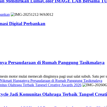
 dan Mendirikan LumaColor IMAGE LAB Bersama TÜ
bankan
asi Digital Perbankan
atnya Persaudaraan di Rumah Panggung Tasikmalaya
 mulai memecah dinginnya pagi usai salat subuh. Satu per sa
s Nikmati Hangatnya Persaudaraan di Rumah Panggung Tasikmalaya
tas Olahraga Terbaik Tangsel Creative Awards 2026
cle Jadi Komunitas Olahraga Terbaik Tangsel Creat