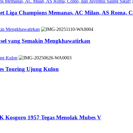
ons Memanas, AC Milan, AS Roma, Como, dan Juventus Saling Sikut!
ket Liga Champions Memanas, AC Milan, AS Roma, Co
akin Mengkhawatirkan
ngsel yang Semakin Mengkhawatirkan
ung Kulon
es Touring Ujung Kulon
DK Kosgoro 1957 Tegas Menolak Mubes V