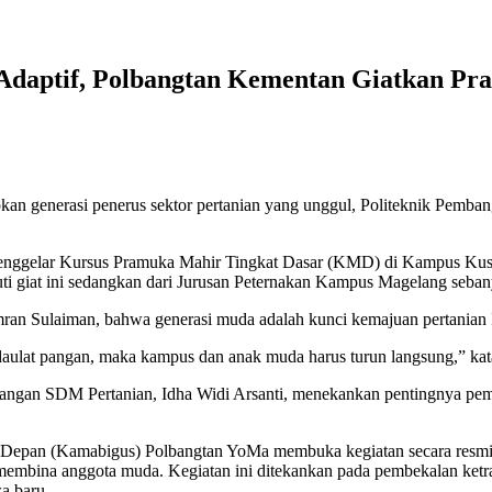
 Adaptif, Polbangtan Kementan Giatkan P
enerasi penerus sektor pertanian yang unggul, Politeknik Pembang
enggelar Kursus Pramuka Mahir Tingkat Dasar (KMD) di Kampus Kus
ti giat ini sedangkan dari Jurusan Peternakan Kampus Magelang seba
mran Sulaiman, bahwa generasi muda adalah kunci kemajuan pertanian 
rdaulat pangan, maka kampus dan anak muda harus turun langsung,” kat
ngan SDM Pertanian, Idha Widi Arsanti, menekankan pentingnya pembi
s Depan (Kamabigus) Polbangtan YoMa membuka kegiatan secara resm
embina anggota muda. Kegiatan ini ditekankan pada pembekalan ketr
a baru.