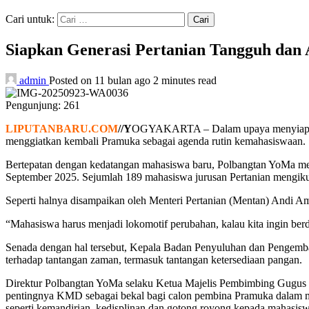
Cari untuk:
Siapkan Generasi Pertanian Tangguh dan
admin
Posted on 11 bulan ago
2 minutes read
Pengunjung:
261
LIPUTANBARU.COM
//Y
OGYAKARTA – Dalam upaya menyiapkan g
menggiatkan kembali Pramuka sebagai agenda rutin kemahasiswaan.
Bertepatan dengan kedatangan mahasiswa baru, Polbangtan YoMa m
September 2025. Sejumlah 189 mahasiswa jurusan Pertanian mengiku
Seperti halnya disampaikan oleh Menteri Pertanian (Mentan) Andi A
“Mahasiswa harus menjadi lokomotif perubahan, kalau kita ingin be
Senada dengan hal tersebut, Kepala Badan Penyuluhan dan Pengemba
terhadap tantangan zaman, termasuk tantangan ketersediaan pangan.
Direktur Polbangtan YoMa selaku Ketua Majelis Pembimbing Gugu
pentingnya KMD sebagai bekal bagi calon pembina Pramuka dalam m
seperti kemandirian, kedisplinan dan gotong royong kepada mahasisw