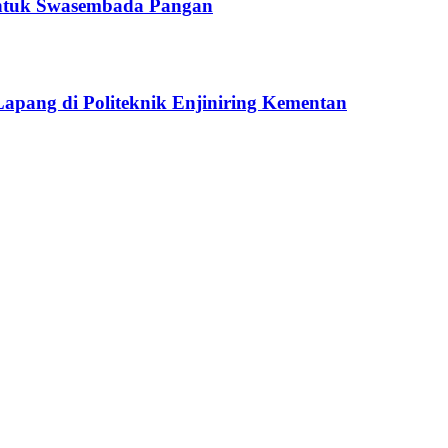
 untuk Swasembada Pangan
apang di Politeknik Enjiniring Kementan