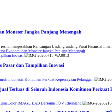
dan Moneter Jangka Panjang Menengah
 mengesahkan Rancangan Undang-undang Pusat Finansial Internasio
ektor Ekonomi dan Moneter Jangka Panjang Menengah
pilkan Inovasi
 Pasar dan Tampilkan Inovasi
Seluruh Indonesia Komitmen Perkuat Kepercayaan Pelanggan
jual Terluas di Seluruh Indonesia Komitmen Perkuat
n LumaColor IMAGE LAB Bersama TÜV Rheinland