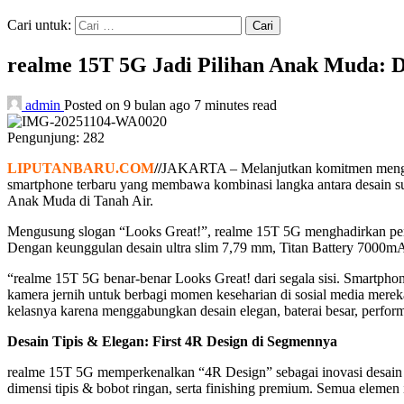
Cari untuk:
realme 15T 5G Jadi Pilihan Anak Muda: D
admin
Posted on 9 bulan ago
7 minutes read
Pengunjung:
282
LIPUTANBARU.COM
//
JAKARTA – Melanjutkan komitmen menghadi
smartphone terbaru yang membawa kombinasi langka antara desain sup
Anak Muda di Tanah Air.
Mengusung slogan “Looks Great!”, realme 15T 5G menghadirkan pen
Dengan keunggulan desain ultra slim 7,79 mm, Titan Battery 7000m
“realme 15T 5G benar-benar Looks Great! dari segala sisi. Smartphon
kamera jernih untuk berbagi momen keseharian di sosial media merek
kelasnya karena menggabungkan desain elegan, baterai besar, performa
Desain Tipis & Elegan: First 4R Design di Segmennya
realme 15T 5G memperkenalkan “4R Design” sebagai inovasi desain te
dimensi tipis & bobot ringan, serta finishing premium. Semua elem