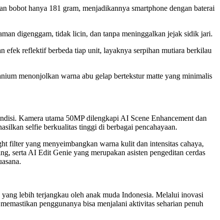
gan bobot hanya 181 gram, menjadikannya smartphone dengan baterai
digenggam, tidak licin, dan tanpa meninggalkan jejak sidik jari.
fek reflektif berbeda tiap unit, layaknya serpihan mutiara berkilau
tanium menonjolkan warna abu gelap bertekstur matte yang minimalis
ondisi. Kamera utama 50MP dilengkapi AI Scene Enhancement dan
lkan selfie berkualitas tinggi di berbagai pencahayaan.
ght filter yang menyeimbangkan warna kulit dan intensitas cahaya,
ing, serta AI Edit Genie yang merupakan asisten pengeditan cerdas
uasana.
yang lebih terjangkau oleh anak muda Indonesia. Melalui inovasi
 memastikan penggunanya bisa menjalani aktivitas seharian penuh