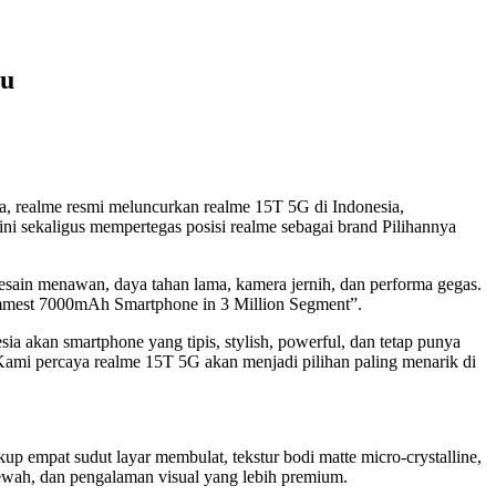
au
, realme resmi meluncurkan realme 15T 5G di Indonesia,
ni sekaligus mempertegas posisi realme sebagai brand Pilihannya
ain menawan, daya tahan lama, kamera jernih, dan performa gegas.
immest 7000mAh Smartphone in 3 Million Segment”.
a akan smartphone yang tipis, stylish, powerful, dan tetap punya
“Kami percaya realme 15T 5G akan menjadi pilihan paling menarik di
 empat sudut layar membulat, tekstur bodi matte micro-crystalline,
ewah, dan pengalaman visual yang lebih premium.