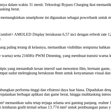
nya dalam waktu 31 menit. Teknologi Bypass Charging ikut memastikan 
asking berat.
memungkinkan smartphone ini digunakan sebagai powerbank untuk men
omfort+ AMOLED Display berukuran 6,57 inci dengan refresh rate 12
.
ng paling terang di kelasnya, memastikan visibilitas sempurna bahkan 
r warna) serta 2160Hz PWM Dimming, yang membuat transisi warna lebi
 tipis yang menambah kesan imersif saat menonton film, bermain game,
empat sudut melengkung berukuran 8mm untuk kenyamanan visual dan
gabungkan performa tinggi dan efisiensi daya luar biasa. Dipaduk
lankan berbagai aplikasi dan game berat, hingga multitasking intens
 memastikan suhu tetap terjaga selama sesi gaming panjang. realme
n lembaran grafit termal seluas 13.774 mm² untuk pembuangan panas ya