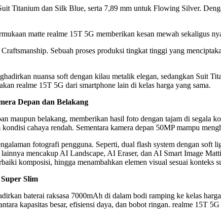
uit Titanium dan Silk Blue, serta 7,89 mm untuk Flowing Silver. Den
ukaan matte realme 15T 5G memberikan kesan mewah sekaligus nyaman 
raftsmanship. Sebuah proses produksi tingkat tinggi yang menciptakan e
ghadirkan nuansa soft dengan kilau metalik elegan, sedangkan Suit Ti
dakan realme 15T 5G dari smartphone lain di kelas harga yang sama.
mera Depan dan Belakang
n maupun belakang, memberikan hasil foto dengan tajam di segala k
m kondisi cahaya rendah. Sementara kamera depan 50MP mampu menghasi
galaman fotografi pengguna. Seperti, dual flash system dengan soft li
ur lainnya mencakup AI Landscape, AI Eraser, dan AI Smart Image Matt
rbaiki komposisi, hingga menambahkan elemen visual sesuai konteks s
 Super Slim
dirkan baterai raksasa 7000mAh di dalam bodi ramping ke kelas harga 
tara kapasitas besar, efisiensi daya, dan bobot ringan. realme 15T 5G