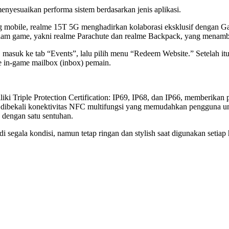
nyesuaikan performa sistem berdasarkan jenis aplikasi.
mobile, realme 15T 5G menghadirkan kolaborasi eksklusif dengan Gar
lam game, yakni realme Parachute dan realme Backpack, yang menamb
, masuk ke tab “Events”, lalu pilih menu “Redeem Website.” Setel
e in-game mailbox (inbox) pemain.
i Triple Protection Certification: IP69, IP68, dan IP66, memberikan p
ga dibekali konektivitas NFC multifungsi yang memudahkan pengguna u
 dengan satu sentuhan.
segala kondisi, namun tetap ringan dan stylish saat digunakan setiap 