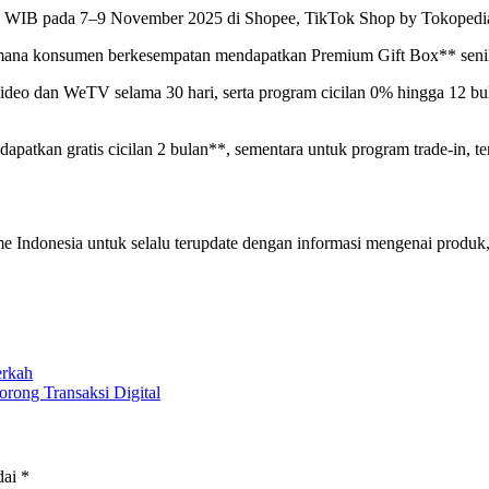
.00 WIB pada 7–9 November 2025 di Shopee, TikTok Shop by Tokopedia,
ana konsumen berkesempatan mendapatkan Premium Gift Box** senilai 
 dan WeTV selama 30 hari, serta program cicilan 0% hingga 12 bulan
patkan gratis cicilan 2 bulan**, sementara untuk program trade-in, t
 Indonesia untuk selalu terupdate dengan informasi mengenai produk, 
erkah
rong Transaksi Digital
dai
*