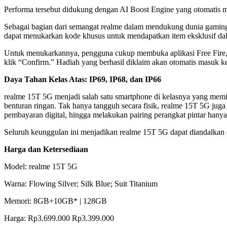
Performa tersebut didukung dengan AI Boost Engine yang otomatis me
Sebagai bagian dari semangat realme dalam mendukung dunia gaming 
dapat menukarkan kode khusus untuk mendapatkan item eksklusif da
Untuk menukarkannya, pengguna cukup membuka aplikasi Free Fire
klik “Confirm.” Hadiah yang berhasil diklaim akan otomatis masuk k
Daya Tahan Kelas Atas: IP69, IP68, dan IP66
realme 15T 5G menjadi salah satu smartphone di kelasnya yang memilik
benturan ringan. Tak hanya tangguh secara fisik, realme 15T 5G ju
pembayaran digital, hingga melakukan pairing perangkat pintar hanya
Seluruh keunggulan ini menjadikan realme 15T 5G dapat diandalkan di 
Harga dan Ketersediaan
Model: realme 15T 5G
Warna: Flowing Silver; Silk Blue; Suit Titanium
Memori: 8GB+10GB* | 128GB
Harga: Rp3.699.000 Rp3.399.000