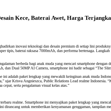
esain Kece, Baterai Awet, Harga Terjangk
rkan inovasi teknologi dan desain premium di setiap lini produknya
er tipis, baterai raksasa 7000mAh, dan performa bertenaga. Langkah i
galaman berbeda bagi anak muda yang mencari smartphone dengan des
Ah, dan Dual 50MP AI Camera, smartphone ini hadir sebagai “The Sl
e ini adalah paket lengkap yang mewakili keinginan anak muda Indonesi
a,” ujar Krisva Angnieszca, Public Relations Lead realme Indonesia. 
 cepat, serta pengalaman visual kelas atas.”
rbaru realme. Smartphone ini menyajikan paket lengkap yang mencakup
en ini dirancang untuk memberikan kenyamanan genggaman, tampilan m