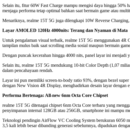
Selain itu, fitur 60W Fast Charge mampu mengisi daya hingga 50% ha
menjaga performa tetap optimal bahkan saat bermain game atau multit
Menariknya, realme 15T 5G juga dilengkapi 10W Reverse Charging, 
Layar AMOLED 120Hz 4000nits: Terang dan Nyaman di Mata
Untuk pengalaman visual terbaik, realme 15T 5G menggunakan 4R C
tampilan mulus baik saat scrolling media sosial maupun bermain game
Dengan puncak kecerahan hingga 4000 nits, panel layar ini menjadi ya
Selain itu, realme 15T 5G mendukung 10-bit Color Depth (1,07 milia
dalam pencahayaan rendah.
Layar ini pun memiliki screen-to-body ratio 93%, dengan bezel super
dengan New Vision 4R Display, menghadirkan desain layar dengan 
Performa Bertenaga: All-new 6nm Octa Core Chipset
realme 15T 5G ditenagai chipset 6nm Octa Core terbaru yang meng
penyimpanan internal 128GB atau 256GB, smartphone ini mampu menja
Teknologi pendingin AirFlow VC Cooling System berukuran 6050 mm²
3,5 kali lebih besar dibanding generasi sebelumnya, dipadukan denga