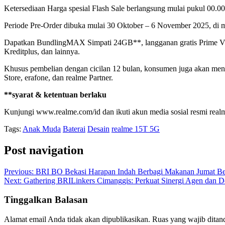
Ketersediaan Harga spesial Flash Sale berlangsung mulai pukul 00
Periode Pre-Order dibuka mulai 30 Oktober – 6 November 2025, di m
Dapatkan BundlingMAX Simpati 24GB**, langganan gratis Prime Video
Kreditplus, dan lainnya.
Khusus pembelian dengan cicilan 12 bulan, konsumen juga akan menda
Store, erafone, dan realme Partner.
**syarat & ketentuan berlaku
Kunjungi www.realme.com/id dan ikuti akun media sosial resmi realme
Tags:
Anak Muda
Baterai
Desain
realme 15T 5G
Post navigation
Previous:
BRI BO Bekasi Harapan Indah Berbagi Makanan Jumat B
Next:
Gathering BRILinkers Cimanggis: Perkuat Sinergi Agen dan Do
Tinggalkan Balasan
Alamat email Anda tidak akan dipublikasikan.
Ruas yang wajib ditan