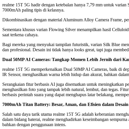
realme 15T 5G hadir dengan ketebalan hanya 7,79 mm untuk varian S
7000mAh paling tipis di kelasnya.
Dikombinasikan dengan material Aluminum Alloy Camera Frame, perm
Sementara khusus varian Flowing Silver menampilkan hasil Celluloid C
saat terkena cahaya.
Bagi mereka yang menyukai tampilan futuristik, varian Silk Blue men
dan profesional. Desain ini tidak hanya looks great, tapi juga membe
Dual 50MP AI Cameras: Tangkap Momen Lebih Jernih dari Ka
realme 15T 5G memperkenalkan Dual 50MP AI Cameras, baik di depa
IR Sensor, menghasilkan warna lebih hidup dan akurat, bahkan dala
Serangkaian fitur berbasis AI juga disematkan untuk meningkatkan pen
menghasilkan foto yang tampak lebih natural, lembut, dan tegas. Fit
berbasis perintah suara yang dapat menghapus latar belakang, mempe
7000mAh Titan Battery: Besar, Aman, dan Efisien dalam Desain
Salah satu daya tarik utama realme 15T 5G adalah keberanian mengha
dalam bidang baterai, realme menghadirkan keseimbangan sempurna an
bahkan dengan penggunaan intens.