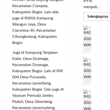
(PFII)
Kecamatan Ciampea,
menjadi...
Kabupaten Bogor. Lalu ada
R
Selengkapnya
juga di RW06 Kampung
m
a
Wangun Jaya, Desa
P
I
S
Ciaruteun Ilir, Kecamatan
N
u
Cibungbulang, Kabupaten
M
A
S
Bogor.
C
E
d
R
M
Juga di Kampung Tanjakan
J
A
P
Kaler, Desa Dramaga,
A
F
M
Kecamatan Dramaga,
c
T
e
F
Kabupaten Bogor. Lalu di RW
r
e
004 Desa Puraseda,
H
s
Kecamatan Leuwiliang,
a
t
Kabupaten Bogor. Dan juga di
r
d
i
Yayasan Pemuda Jambu
e
i
v
Peduli, Desa Sibanteng,
a
r
a
l
Kecamatan Leuwisadeng,
k
l