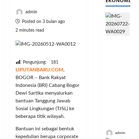
EKONOMI
admin
Posted on 3 bulan ago
2 minutes read
PFII
Strategis
untuk
Memperk
Pengunjung:
181
uat
LIPUTANBARU.COM
,
Sektor
BOGOR – Bank Rakyat
Ekonomi
Indonesia (BRI) Cabang Bogor
dan
Dewi Sartika menyalurkan
Moneter
bantuan Tanggung Jawab
Jangka
Sosial Lingkungan (TJSL) ke
Panjang
Menenga
beberapa titik wilayah.
h
Bantuan ini sebagai bentuk
admin
kepedulian berupa corporate