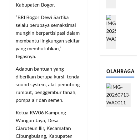
m
a
Kabupaten Bogor.
2
e
n
0
M
“BRI Bogor Dewi Sartika
1
G
2
e
6
a
selalu berupaya semaksimal
6
l
S
r
J
mungkin berpartisipasi dalam
a
e
a
a
membantu lingkungan sekitar
l
r
n
d
yang membutuhkan,”
u
i
s
i
tegasnya.
i
e
i
A
B
s
3
j
Adapun bantuan yang
OLAHRAGA
R
5
T
a
diberikan berupa kursi, tenda,
I
G
a
n
sound system, alat pemotong
m
H
h
g
rumput, penggembur tanah,
o
a
u
U
,
d
pompa air dan semen.
n
M
B
i
d
K
Touring
Ketua RW06 Kampung
R
r
a
M
Penuh
I
Wangun Jaya, Desa
k
n
P
Cerita, LA
K
a
J
Ciaruteun Ilir, Kecamatan
e
32 Riders
C
n
a
r
Cibungbulang, Kabupaten