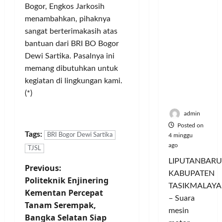
Nikmati
P
L
r
l
Bogor, Engkos Jarkosih
Hangatn
a
u
i
u
menambahkan, pihaknya
ya
n
m
n
a
sangat berterimakasih atas
Persauda
c
a
g
s
raan di
bantuan dari BRI BO Bogor
o
C
a
P
Rumah
r
Dewi Sartika. Pasalnya ini
o
n
a
Panggun
a
l
memang dibutuhkan untuk
P
s
g
n
o
e
a
kegiatan di lingkungan kami.
Tasikmal
D
r
r
r
(*)
aya
o
I
n
d
r
M
a
a
admin
o
A
j
n
Posted on
n
G
u
Tags:
T
BRI Bogor Dewi Sartika
4 minggu
g
E
a
ago
a
TJSL
T
d
l
m
LIPUTANBARU
r
P
a
Previous:
T
p
KABUPATEN
a
n
e
i
Politeknik Enjinering
TASIKMALAYA
o
n
M
r
l
Kementan Percepat
s
– Suara
e
l
k
Tanam Serempak,
s
f
n
mesin
u
a
Bangka Selatan Siap
o
d