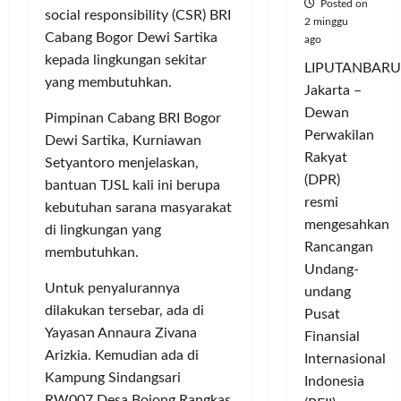
Posted on
social responsibility (CSR) BRI
2 minggu
Cabang Bogor Dewi Sartika
ago
kepada lingkungan sekitar
LIPUTANBARU
yang membutuhkan.
Jakarta –
Dewan
Pimpinan Cabang BRI Bogor
Perwakilan
Dewi Sartika, Kurniawan
Rakyat
Setyantoro menjelaskan,
(DPR)
bantuan TJSL kali ini berupa
resmi
kebutuhan sarana masyarakat
mengesahkan
di lingkungan yang
Rancangan
membutuhkan.
Undang-
Untuk penyalurannya
undang
dilakukan tersebar, ada di
Pusat
Yayasan Annaura Zivana
Finansial
Arizkia. Kemudian ada di
Internasional
Kampung Sindangsari
Indonesia
RW007 Desa Bojong Rangkas