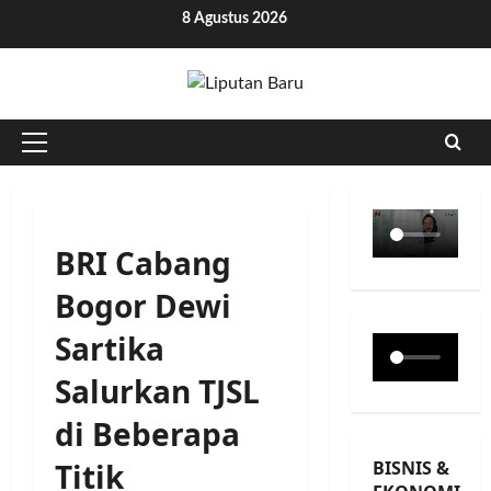
Skip
8 Agustus 2026
to
content
Primary
Menu
BRI Cabang
Bogor Dewi
Sartika
Salurkan TJSL
di Beberapa
BISNIS &
Titik