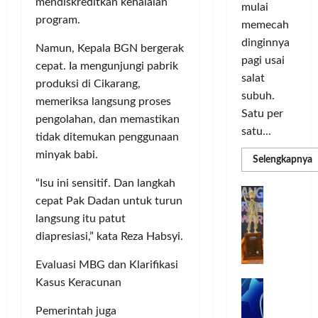
o
d
a
mendiskreditkan kehalalan
n
mulai
r
i
s
I
program.
memecah
m
r
d
n
dinginnya
a
i
Namun, Kepala BGN bergerak
i
o
pagi usai
s
k
S
v
cepat. Ia mengunjungi pabrik
i
salat
a
e
a
produksi di Cikarang,
D
n
l
subuh.
s
memeriksa langsung proses
i
L
u
i
Satu per
pengolahan, dan memastikan
g
u
r
satu...
tidak ditemukan penggunaan
i
m
u
Posted
minyak babi.
t
a
h
R
Selengkapnya
on
m
a
C
I
3
a
“Isu ini sensitif. Dan langkah
l
o
n
T
G
minggu
P
cepat Pak Dadan untuk turun
P
l
d
ago
a
C
e
langsung itu patut
o
L
o
b
3
r
r
n
diapresiasi,” kata Reza Habsyi.
u
R
b
N
I
e
n
H
a
Evaluasi MBG dan Klarifikasi
M
s
P
g
d
n
A
Kasus Keracunan
i
M
k
R
k
G
a
P
e
a
T
Pemerintah juga
a
E
K
n