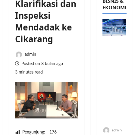
BISNIS &
Klarifikasi dan
EKONOMI
Inspeksi
Mendadak ke
Cikarang
PFII
Strategis
untuk
admin
Memperk
Posted on 8 bulan ago
uat
3 minutes read
Sektor
Ekonomi
dan
Moneter
Jangka
Panjang
Menenga
h
admin
Pengunjung:
176