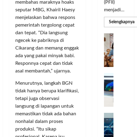
(PFII)
membahas maraknya hoaks
menjadi...
seputar MBG, Khairil Haesy
menjelaskan bahwa respons
R
Selengkapnya
pemerintah tergolong cepat
m
a
dan tepat. “Dia langsung
P
I
S
ngecek ke pabriknya di
N
u
M
Cikarang dan memang enggak
A
S
ada yang pakai minyak babi.
C
E
d
R
Responnya cepat dan tidak
M
J
A
asal membantah,” ujarnya.
P
A
F
M
c
T
Menurutnya, langkah BGN
e
F
tidak hanya berupa klarifikasi,
r
e
tetapi juga observasi
H
s
langsung di lapangan untuk
a
t
memastikan tidak ada bahan
r
d
i
nonhalal dalam proses
e
i
v
a
produksi. “Itu sikap
r
a
l
k
profesional. Karena isu