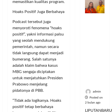
o
n
memastikan kualitas program.
n
a
S
M
m
d
t
y
e
u
Hoaks Positif Juga Berbahaya
u
e
a
r
s
Dinilai
n
r
a
i
i
Posted
Podcast tersebut juga
Cacat
i
v
n
e
k
on
menyoroti fenomena “hoaks
Hukum
t
e
P
A
6
,
dan
positif”, yakni informasi palsu
a
n
e
bulan
:
M
Dipaksak
s
ago
s
yang seolah mendukung
l
P
u
an,
S
i
a
e
pemerintah, namun secara
s
Sejumlah
e
A
n
r
i
tidak langsung dapat menjadi
PDK
p
t
g
e
c
bumerang. Salah satunya
Kosgoro
e
a
g
b
y
adalah klaim bahwa kasus
1957
d
s
a
u
c
MBG sengaja diciptakan
Tegas
a
P
n
t
l
untuk menjatuhkan Presiden
Menolak
M
o
a
e
Mubes V
u
Prabowo menjelang
l
n
J
Posted
s
u
T
pidatonya di PBB.
a
on
admin
i
s
i
d
5
Posted on
c
“Tidak ada logikanya. Hoaks
i
k
bulan
i
2 bulan ago
y
U
ago
positif tetap berbahaya
e
K
LIPUTANBARU