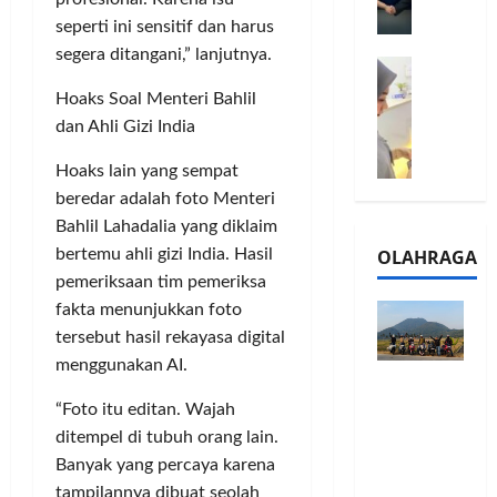
l
m
a
2
seperti ini sensitif dan harus
e
n
0
segera ditangani,” lanjutnya.
M
1
G
2
e
6
a
6
Hoaks Soal Menteri Bahlil
l
S
r
J
dan Ahli Gizi India
a
e
a
a
l
r
n
d
Hoaks lain yang sempat
u
i
s
i
beredar adalah foto Menteri
i
e
i
A
Bahlil Lahadalia yang diklaim
B
s
3
j
OLAHRAGA
bertemu ahli gizi India. Hasil
R
5
T
a
pemeriksaan tim pemeriksa
I
G
a
n
m
fakta menunjukkan foto
H
h
g
o
a
tersebut hasil rekayasa digital
u
U
,
d
n
M
menggunakan AI.
Touring
B
i
d
K
Penuh
R
r
“Foto itu editan. Wajah
a
M
Cerita, LA
I
k
n
ditempel di tubuh orang lain.
P
32 Riders
K
a
J
e
Banyak yang percaya karena
Nikmati
C
n
a
r
tampilannya dibuat seolah