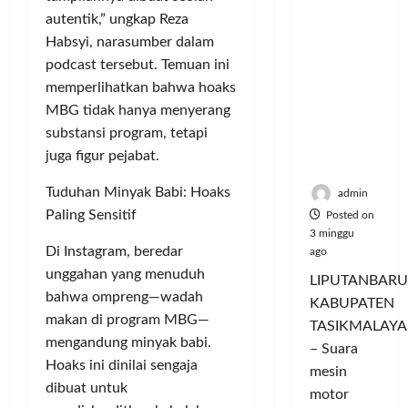
Hangatn
P
L
r
l
autentik,” ungkap Reza
ya
a
u
i
u
Habsyi, narasumber dalam
Persauda
n
m
n
a
raan di
podcast tersebut. Temuan ini
c
a
g
s
Rumah
o
memperlihatkan bahwa hoaks
C
a
P
Panggun
r
o
n
MBG tidak hanya menyerang
a
g
a
l
P
s
substansi program, tetapi
Tasikmal
n
o
e
a
juga figur pejabat.
aya
D
r
r
r
o
I
n
d
Tuduhan Minyak Babi: Hoaks
admin
r
M
a
a
Paling Sensitif
Posted on
o
A
j
n
3 minggu
n
G
u
Di Instagram, beredar
T
ago
g
E
a
a
unggahan yang menuduh
LIPUTANBARU
T
d
l
m
bahwa ompreng—wadah
KABUPATEN
r
a
T
p
makan di program MBG—
TASIKMALAYA
a
n
e
i
mengandung minyak babi.
n
M
– Suara
r
l
Hoaks ini dinilai sengaja
s
e
l
mesin
k
f
dibuat untuk
n
u
a
motor