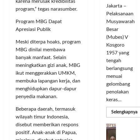
c
d
t
o
karena merusak kredibilitas
Jakarta –
l
a
L
m
program,” tegas narasumber.
e
Pelaksanaan
r
i
u
G
a
g
Musyawarah
Program MBG Dapat
n
e
T
a
i
Besar
Apresiasi Publik
l
a
C
t
(Mubes) V
a
n
h
Meski diterpa hoaks, program
a
Kosgoro
r
g
a
s
MBG dinilai membawa
1957 yang
G
s
m
O
banyak manfaat. Selain
tengah
o
e
p
l
meningkatkan gizi anak, MBG
w
berlangsung
l
i
a
ikut menggerakkan UMKM,
e
y
menuai
o
h
membuka lapangan kerja, dan
s
a
n
r
gelombang
T
menghidupkan dapur-dapur
n
s
a
penolakan
o
g
penyedia makanan.
M
g
keras...
u
S
e
a
Beberapa daerah, termasuk
r
e
m
T
R
Selengkapnya
i
m
m
wilayah timur Indonesia,
a
e
a
n
a
n
disebut memberikan respons
r
D
P
C
g
k
a
b
positif. Anak-anak di Papua,
e
H
U
i
s
d
a