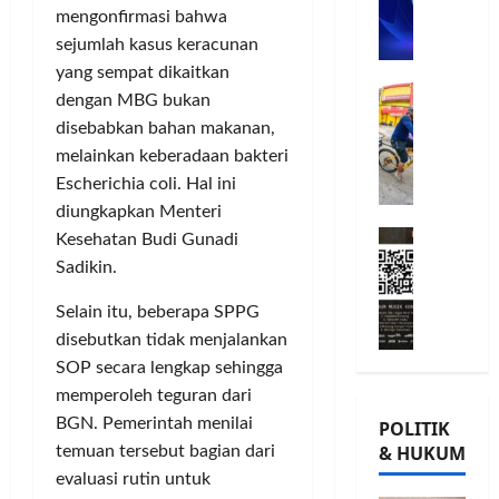
n
n
L
mengonfirmasi bahwa
o
u
G
A
m
j
sejumlah kasus keracunan
o
B
i
u
w
Posted
yang sempat dikaitkan
B
G
t
G
on
e
dengan MBG bukan
e
o
m
8
i
s
disebabkan bahan makanan,
r
bulan
w
e
o
,
melainkan keberadaan bakteri
ago
s
e
n
r
T
Escherichia coli. Hal ini
a
s
P
n
a
diungkapkan Menteri
m
K
e
a
n
M
a
o
r
Kesehatan Budi Gunadi
t
a
i
T
n
k
a
m
Sadikin.
l
Ü
s
u
P
P
a
V
e
Selain itu, beberapa SPPG
a
a
o
d
R
r
t
m
disebutkan tidak menjalankan
h
K
h
v
K
u
o
SOP secara lengkap sehingga
e
e
a
e
n
n
memperoleh teguran dari
-
i
s
p
g
,
BGN. Pemerintah menilai
POLITIK
2
n
i
e
k
d
& HUKUM
temuan tersebut bagian dari
,
l
,
r
a
a
evaluasi rutin untuk
K
a
I
c
s
n