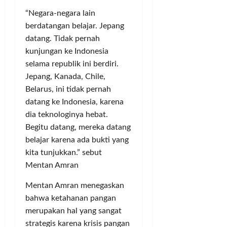
u
k
g
p
T
m
u
a
e
“Negara-negara lain
B
p
t
n
r
K
berdatangan belajar. Jepang
a
!
M
a
A
datang. Tidak pernah
h
e
K
S
kunjungan ke Indonesia
R
l
a
e
Posted
selama republik ini berdiri.
u
a
b
c
on
Jepang, Kanada, Chile,
a
k
u
3
a
h
Belarus, ini tidak pernah
u
bulan
p
r
P
ago
k
datang ke Indonesia, karena
a
a
a
a
t
I
dia teknologinya hebat.
d
n
e
l
Begitu datang, mereka datang
a
M
n
e
belajar karena ada bukti yang
t
o
T
g
kita tunjukkan.” sebut
i
n
a
a
Mentan Amran
M
e
n
l
a
y
g
R
Mentan Amran menegaskan
r
P
e
p
bahwa ketahanan pangan
g
o
r
7
merupakan hal yang sangat
o
l
a
0
n
strategis karena krisis pangan
i
n