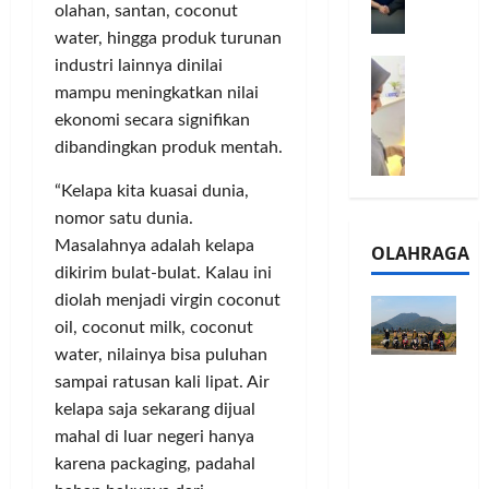
l
olahan, santan, coconut
m
a
2
water, hingga produk turunan
e
n
0
M
industri lainnya dinilai
1
G
2
e
6
a
mampu meningkatkan nilai
6
l
S
r
J
ekonomi secara signifikan
a
e
a
a
dibandingkan produk mentah.
l
r
n
d
u
i
s
i
“Kelapa kita kuasai dunia,
i
e
i
A
nomor satu dunia.
B
s
3
j
Masalahnya adalah kelapa
OLAHRAGA
R
5
T
a
dikirim bulat-bulat. Kalau ini
I
G
a
n
diolah menjadi virgin coconut
m
H
h
g
oil, coconut milk, coconut
o
a
u
U
,
d
water, nilainya bisa puluhan
n
M
Touring
B
i
d
sampai ratusan kali lipat. Air
K
Penuh
R
r
a
M
kelapa saja sekarang dijual
Cerita, LA
I
k
n
P
mahal di luar negeri hanya
32 Riders
K
a
J
e
karena packaging, padahal
Nikmati
C
n
a
r