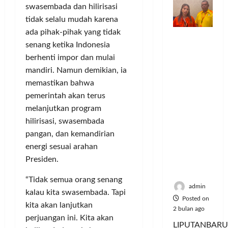
o
n
n
a
S
M
swasembada dan hilirisasi
m
d
t
y
e
u
tidak selalu mudah karena
u
e
a
r
s
ada pihak-pihak yang tidak
Dinilai
n
r
a
i
i
Posted
senang ketika Indonesia
Cacat
i
v
n
e
k
on
berhenti impor dan mulai
Hukum
t
e
P
A
6
,
dan
a
mandiri. Namun demikian, ia
n
e
bulan
:
M
Dipaksak
s
ago
s
l
memastikan bahwa
P
u
an,
S
i
a
e
s
pemerintah akan terus
Sejumlah
e
A
n
r
i
melanjutkan program
PDK
p
t
g
e
c
hilirisasi, swasembada
Kosgoro
e
a
g
b
y
pangan, dan kemandirian
1957
d
s
a
u
c
energi sesuai arahan
Tegas
a
P
n
t
l
Menolak
Presiden.
M
o
a
e
Mubes V
u
l
n
J
Posted
“Tidak semua orang senang
s
u
T
a
on
admin
kalau kita swasembada. Tapi
i
s
i
d
5
Posted on
c
kita akan lanjutkan
i
k
bulan
i
2 bulan ago
y
U
ago
e
perjuangan ini. Kita akan
K
LIPUTANBARU