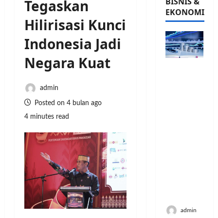
BISNIS &
Tegaskan
EKONOMI
Hilirisasi Kunci
Indonesia Jadi
Negara Kuat
PFII
Strategis
untuk
admin
Memperk
Posted on 4 bulan ago
uat
4 minutes read
Sektor
Ekonomi
dan
Moneter
Jangka
Panjang
Menenga
h
admin