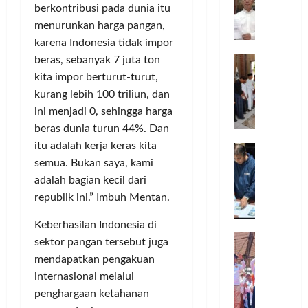
n
D
j
berkontribusi pada dunia itu
n
,
i
g
S
u
M
menurunkan harga pangan,
A
k
u
K
n
e
C
T
karena Indonesia tidak impor
1
s
g
T
n
M
a
S
beras, sebanyak 7 juta ton
a
M
K
g
i
n
M
e
h
kita impor berturut-turut,
u
k
l
g
l
a
kurang lebih 100 triliun, dan
l
h
a
s
e
S
ini menjadi 0, sehingga harga
o
a
n
e
n
e
beras dunia turun 44%. Dan
n
w
,
l
g
r
a
itu adalah kerja keras kita
A
T
C
g
a
t
S
semua. Bukan saya, kami
i
r
a
Posted
n
i
R
m
e
on
r
adalah bagian kecil dari
g
r
o
1
K
a
a
L
republik ini.” Imbuh Mentan.
k
tahun
m
u
t
k
a
ago
a
a
s
i
Keberhasilan Indonesia di
a
p
n
M
,
t
v
n
o
sektor pangan tersebut juga
a
C
i
e
D
r
mendapatkan pengakuan
s
o
n
A
i
k
Posted
internasional melalui
s
m
i
w
s
on
a
penghargaan ketahanan
a
o
-
a
9
k
n