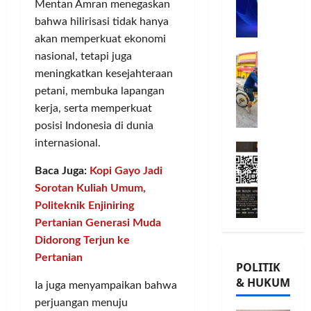
n
Mentan Amran menegaskan
n
L
o
u
G
bahwa hilirisasi tidak hanya
A
m
j
o
akan memperkuat ekonomi
B
i
u
w
Posted
B
nasional, tetapi juga
G
t
G
on
e
e
o
m
8
i
meningkatkan kesejahteraan
s
r
bulan
w
e
o
,
petani, membuka lapangan
ago
s
e
n
r
T
kerja, serta memperkuat
a
s
P
n
a
posisi Indonesia di dunia
m
K
e
a
n
internasional.
M
a
o
r
t
a
i
T
n
k
a
m
Baca Juga:
Kopi Gayo Jadi
l
Ü
s
u
P
P
Sorotan Kuliah Umum,
a
V
e
a
a
o
Politeknik Enjiniring
d
R
r
t
m
h
Pertanian Generasi Muda
K
h
v
K
u
o
e
e
a
Didorong Terjun ke
e
n
n
-
i
s
p
g
Pertanian
,
POLITIK
2
n
i
e
k
d
& HUKUM
,
l
Ia juga menyampaikan bahwa
,
r
a
a
K
a
I
c
s
perjuangan menuju
n