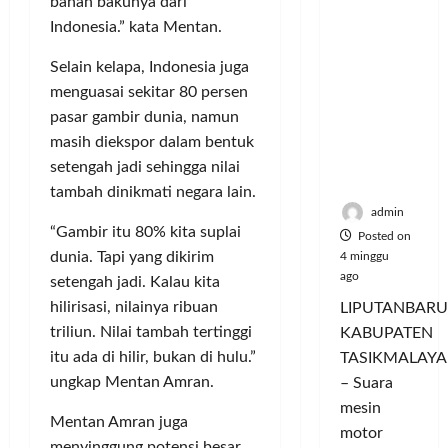
bahan bakunya dari
Hangatn
P
L
r
l
ya
Indonesia.” kata Mentan.
a
u
i
u
Persauda
n
m
n
a
Selain kelapa, Indonesia juga
raan di
c
a
g
s
menguasai sekitar 80 persen
Rumah
o
C
a
P
Panggun
r
pasar gambir dunia, namun
o
n
a
g
a
l
masih diekspor dalam bentuk
P
s
Tasikmal
n
o
e
a
setengah jadi sehingga nilai
aya
D
r
r
r
tambah dinikmati negara lain.
o
I
n
d
admin
r
M
a
“Gambir itu 80% kita suplai
a
Posted on
o
A
j
n
dunia. Tapi yang dikirim
4 minggu
n
G
u
T
ago
setengah jadi. Kalau kita
g
E
a
a
hilirisasi, nilainya ribuan
LIPUTANBARU
T
d
l
m
triliun. Nilai tambah tertinggi
KABUPATEN
r
a
T
p
itu ada di hilir, bukan di hulu.”
TASIKMALAYA
a
n
e
i
n
ungkap Mentan Amran.
M
– Suara
r
l
s
e
l
mesin
k
Mentan Amran juga
f
n
u
a
motor
menyinggung potensi besar