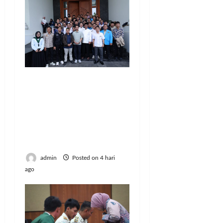
Didukung 26
Organisasi
Kepemudaan, Mentan
Amran Tegaskan Tak
Ada Ruang bagi Mafia
Beras Fortifikasi
admin
Posted on 4 hari
ago