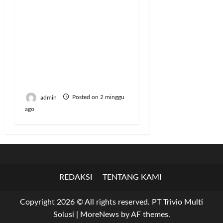
Bangun Peternakan
Sapi Perah Terbesar di
Brebes, Mentan
Amran: Selama
Peternak Bisa Produksi
Susu, Kami Tidak Akan
Impor
admin
Posted on 2 minggu
ago
REDAKSI
TENTANG KAMI
Copyright 2026 © All rights reserved. PT Trivio Multi
Solusi
|
MoreNews
by AF themes.