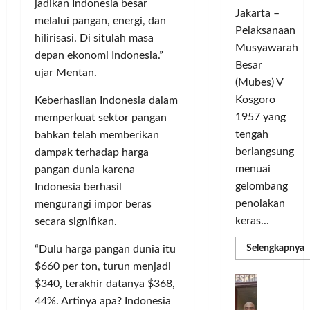
c
d
t
o
jadikan Indonesia besar
Jakarta –
l
a
L
m
melalui pangan, energi, dan
e
Pelaksanaan
r
i
u
hilirisasi. Di situlah masa
G
a
g
Musyawarah
n
depan ekonomi Indonesia.”
e
T
a
i
Besar
ujar Mentan.
l
a
C
t
(Mubes) V
a
n
h
a
Kosgoro
Keberhasilan Indonesia dalam
r
g
a
s
1957 yang
memperkuat sektor pangan
G
s
m
O
tengah
bahkan telah memberikan
o
e
p
l
w
berlangsung
l
dampak terhadap harga
i
a
e
y
menuai
o
pangan dunia karena
h
s
a
n
r
gelombang
Indonesia berhasil
T
n
s
a
penolakan
mengurangi impor beras
o
g
M
g
keras...
secara signifikan.
u
S
e
a
r
e
m
T
R
Selengkapnya
“Dulu harga pangan dunia itu
i
m
m
a
e
$660 per ton, turun menjadi
a
n
a
n
r
D
P
$340, terakhir datanya $368,
C
g
k
a
b
e
H
44%. Artinya apa? Indonesia
U
i
s
d
a