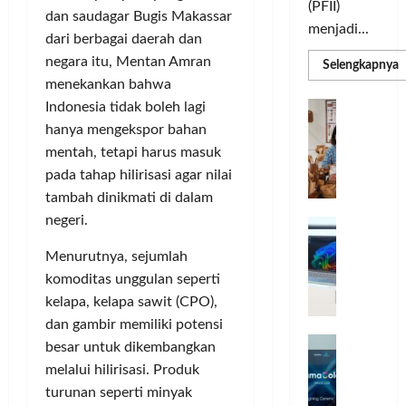
(PFII)
dan saudagar Bugis Makassar
menjadi...
dari berbagai daerah dan
negara itu, Mentan Amran
R
Selengkapnya
m
menekankan bahwa
a
P
I
Indonesia tidak boleh lagi
S
N
u
hanya mengekspor bahan
M
A
mentah, tetapi harus masuk
S
C
E
pada tahap hilirisasi agar nilai
d
R
M
tambah dinikmati di dalam
J
A
P
negeri.
A
F
M
c
T
Menurutnya, sejumlah
e
F
komoditas unggulan seperti
r
e
kelapa, kelapa sawit (CPO),
H
s
a
dan gambir memiliki potensi
t
r
d
i
besar untuk dikembangkan
e
i
v
melalui hilirisasi. Produk
a
r
a
turunan seperti minyak
l
k