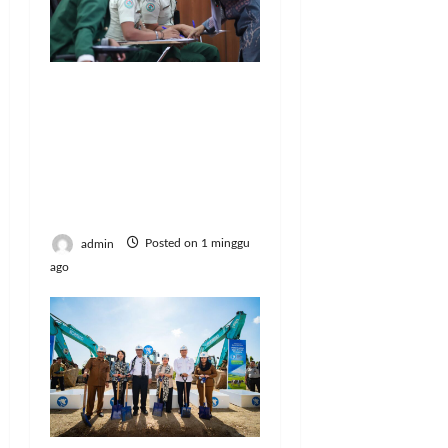
Politeknik Enjiniring
Kementan Bekali
Mahasiswa
Kompetensi Bahasa
Inggris untuk Karier
Global
admin
Posted on 1 minggu
ago