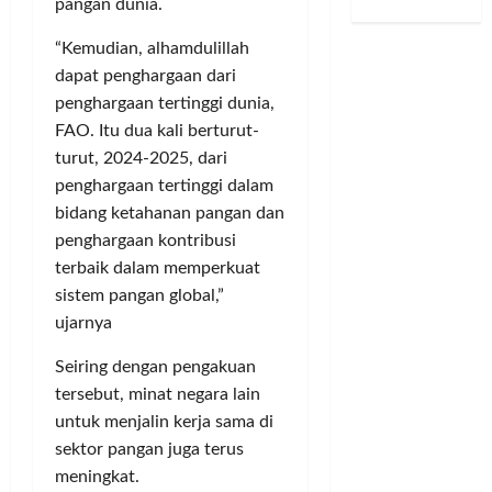
pangan dunia.
P
,
bulan
S
r
u
D
ago
e
d
u
d
s
u
“Kemudian, alhamdulillah
n
a
k
s
i
g
dapat penghargaan dari
d
n
a
2
P
a
penghargaan tertinggi dunia,
u
J
m
0
u
a
k
u
FAO. Itu dua kali berturut-
t
2
b
n
u
v
o
6
l
turut, 2024-2025, dari
J
n
e
T
i
u
penghargaan tertinggi dalam
g
n
e
k
a
Posted
bidang ketahanan pangan dan
I
t
r
,
l
on
penghargaan kontribusi
m
u
t
K
B
2
terbaik dalam memperkuat
a
s
a
e
bulan
e
sistem pangan global,”
m
S
n
ago
t
l
–
a
ujarnya
g
u
i
R
l
k
a
S
Seiring dengan pengakuan
i
i
a
D
a
tersebut, minat negara lain
r
n
p
P
h
i
g
T
untuk menjalin kerja sama di
D
a
n
S
a
B
sektor pangan juga terus
m
T
i
n
a
P
meningkat.