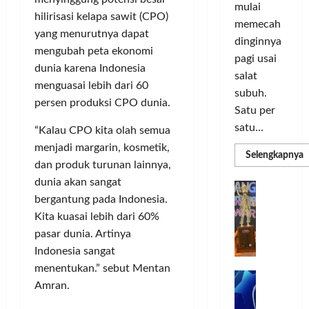
o
d
a
n
mulai
r
i
hilirisasi kelapa sawit (CPO)
s
I
memecah
m
r
d
n
yang menurutnya dapat
dinginnya
a
i
i
o
mengubah peta ekonomi
pagi usai
s
k
S
v
dunia karena Indonesia
i
salat
a
e
a
menguasai lebih dari 60
D
n
l
subuh.
s
persen produksi CPO dunia.
i
L
u
i
Satu per
g
u
r
satu...
“Kalau CPO kita olah semua
i
m
u
Posted
menjadi margarin, kosmetik,
t
a
h
R
Selengkapnya
on
m
dan produk turunan lainnya,
a
C
I
3
a
l
dunia akan sangat
o
n
T
G
minggu
P
P
l
d
bergantung pada Indonesia.
ago
a
C
e
o
L
o
b
Kita kuasai lebih dari 60%
3
r
r
n
u
R
pasar dunia. Artinya
b
N
I
e
n
Indonesia sangat
H
a
M
s
P
g
menentukan.” sebut Mentan
d
n
A
i
M
k
R
Amran.
k
G
a
P
e
a
T
a
E
K
n