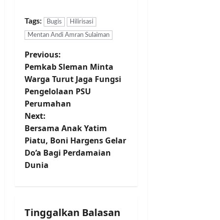
a
h
K
m
S
a
Tags:
Bugis
Hilirisasi
l
r
Mentan Andi Amran Sulaiman
e
b
Posted
m
i
on
P
Previous:
a
t
2
Pemkab Sleman Minta
n
tahun
a
o
Warga Turut Jaga Fungsi
ago
n
Pengelolaan PSU
s
Posted
Perumahan
on
Posted
2
t
Next:
on
tahun
1
Bersama Anak Yatim
ago
n
tahun
Piatu, Boni Hargens Gelar
ago
Do’a Bagi Perdamaian
a
Dunia
v
i
Tinggalkan Balasan