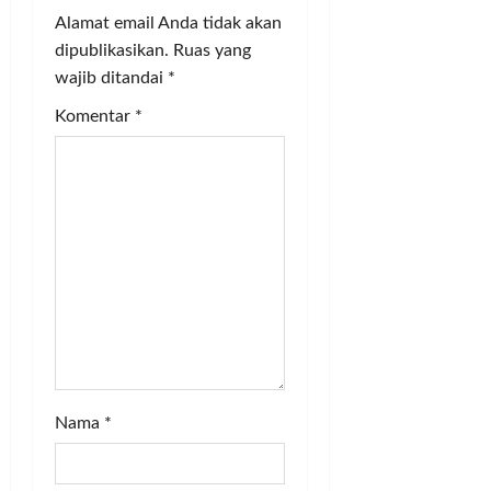
g
Alamat email Anda tidak akan
a
dipublikasikan.
Ruas yang
wajib ditandai
*
t
Komentar
*
i
o
n
Nama
*