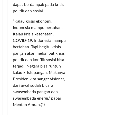
0
d
t
g
dapat berdampak pada krisis
J
a
i
S
u
politik dan sosial.
M
c
i
t
e
s
“Kalau krisis ekonomi,
n
a
n
d
g
Indonesia mampu bertahan.
u
i
g
Kalau krisis kesehatan,
Posted
j
S
u
on
COVID-19, Indonesia mampu
u
e
n
1
bertahan. Tapi begitu krisis
S
j
g
tahun
pangan akan melompat krisis
t
u
K
ago
politik dan konflik sosial bisa
a
m
a
d
l
terjadi. Negara bisa runtuh
d
i
a
e
kalau krisis pangan. Makanya
o
h
r
Presiden kita sangat visioner,
n
W
G
dari awal sudah bicara
M
i
o
swasembada pangan dan
a
l
l
swasembada energi.” papar
h
a
k
Mentan Amran.(*)
a
y
a
k
a
r