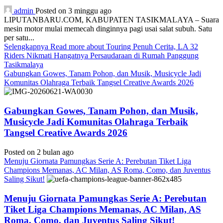
admin
Posted on 3 minggu ago
LIPUTANBARU.COM, KABUPATEN TASIKMALAYA – Suara
mesin motor mulai memecah dinginnya pagi usai salat subuh. Satu
per satu...
Selengkapnya
Read more about Touring Penuh Cerita, LA 32
Riders Nikmati Hangatnya Persaudaraan di Rumah Panggung
Tasikmalaya
Gabungkan Gowes, Tanam Pohon, dan Musik, Musicycle Jadi
Komunitas Olahraga Terbaik Tangsel Creative Awards 2026
Gabungkan Gowes, Tanam Pohon, dan Musik,
Musicycle Jadi Komunitas Olahraga Terbaik
Tangsel Creative Awards 2026
Posted on 2 bulan ago
Menuju Giornata Pamungkas Serie A: Perebutan Tiket Liga
Champions Memanas, AC Milan, AS Roma, Como, dan Juventus
Saling Sikut!
Menuju Giornata Pamungkas Serie A: Perebutan
Tiket Liga Champions Memanas, AC Milan, AS
Roma, Como, dan Juventus Saling Sikut!