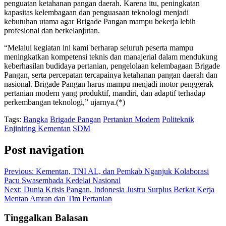
penguatan ketahanan pangan daerah. Karena itu, peningkatan
kapasitas kelembagaan dan penguasaan teknologi menjadi
kebutuhan utama agar Brigade Pangan mampu bekerja lebih
profesional dan berkelanjutan.
“Melalui kegiatan ini kami berharap seluruh peserta mampu
meningkatkan kompetensi teknis dan manajerial dalam mendukung
keberhasilan budidaya pertanian, pengelolaan kelembagaan Brigade
Pangan, serta percepatan tercapainya ketahanan pangan daerah dan
nasional. Brigade Pangan harus mampu menjadi motor penggerak
pertanian modern yang produktif, mandiri, dan adaptif terhadap
perkembangan teknologi,” ujarnya.(*)
Tags:
Bangka
Brigade Pangan
Pertanian Modern
Politeknik
Enjiniring Kementan
SDM
Post navigation
Previous:
Kementan, TNI AL, dan Pemkab Nganjuk Kolaborasi
Pacu Swasembada Kedelai Nasional
Next:
Dunia Krisis Pangan, Indonesia Justru Surplus Berkat Kerja
Mentan Amran dan Tim Pertanian
Tinggalkan Balasan