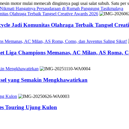
 mulai memecah dinginnya pagi usai salat subuh. Satu per sa
s Nikmati Hangatnya Persaudaraan di Rumah Panggung Tasikmalaya
tas Olahraga Terbaik Tangsel Creative Awards 2026
cle Jadi Komunitas Olahraga Terbaik Tangsel Creat
ons Memanas, AC Milan, AS Roma, Como, dan Juventus Saling Sikut!
ket Liga Champions Memanas, AC Milan, AS Roma, Co
akin Mengkhawatirkan
ngsel yang Semakin Mengkhawatirkan
ung Kulon
es Touring Ujung Kulon