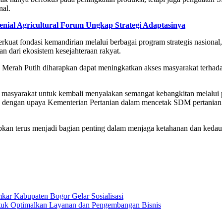
nal.
nial Agricultural Forum Ungkap Strategi Adaptasinya
uat fondasi kemandirian melalui berbagai program strategis nasional,
n dari ekosistem kesejahteraan rakyat.
 Merah Putih diharapkan dapat meningkatkan akses masyarakat terhadap 
n masyarakat untuk kembali menyalakan semangat kebangkitan melalui p
aras dengan upaya Kementerian Pertanian dalam mencetak SDM pertania
pkan terus menjadi bagian penting dalam menjaga ketahanan dan kedau
ar Kabupaten Bogor Gelar Sosialisasi
tuk Optimalkan Layanan dan Pengembangan Bisnis