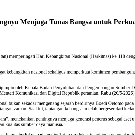
ingnya Menjaga Tunas Bangsa untuk Perku
ntan) memperingati Hari Kebangkitan Nasional (Harkitnas) ke-118 d
at kebangkitan nasional sekaligus memperkuat komitmen pembangunan
n dipimpin oleh Kepala Badan Penyuluhan dan Pengembangan Sumber 
enteri Komunikasi dan Digital Republik pertanian, Rabu (20/5/2026)
onal bukan sekadar mengenang sejarah berdirinya Boedi Oetomo pad
gan zaman. Saat ini, tantangan kebangsaan telah bergeser dari kedaulat
ra”, menekankan pentingnya menjaga generasi penerus sebagai aset ut
an kualitas sumber daya manusia.
idak hanya berfokus pada peningkatan produksi, tetapi juga penguatan 