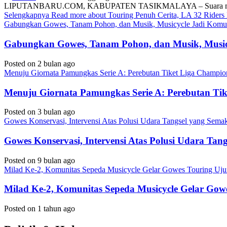
LIPUTANBARU.COM, KABUPATEN TASIKMALAYA – Suara mesin motor
Selengkapnya
Read more about Touring Penuh Cerita, LA 32 Rider
Gabungkan Gowes, Tanam Pohon, dan Musik, Musicycle Jadi Komuni
Gabungkan Gowes, Tanam Pohon, dan Musik, Musicy
Posted on 2 bulan ago
Menuju Giornata Pamungkas Serie A: Perebutan Tiket Liga Champi
Menuju Giornata Pamungkas Serie A: Perebutan Ti
Posted on 3 bulan ago
Gowes Konservasi, Intervensi Atas Polusi Udara Tangsel yang Sem
Gowes Konservasi, Intervensi Atas Polusi Udara Ta
Posted on 9 bulan ago
Milad Ke-2, Komunitas Sepeda Musicycle Gelar Gowes Touring Uj
Milad Ke-2, Komunitas Sepeda Musicycle Gelar Gow
Posted on 1 tahun ago