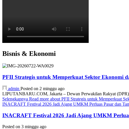
Bisnis & Ekonomi
PFII Strategis untuk Memperkuat Sektor Ekonomi 
admin
Posted on 2 minggu ago
LIPUTANBARU.COM, Jakarta – Dewan Perwakilan Rakyat (DPR) resmi
Selengkapnya
Read more about PFII Strategis untuk Memperkuat S
INACRAFT Festival 2026 Jadi Ajang UMKM Perluas Pasar dan Tam
INACRAFT Festival 2026 Jadi Ajang UMKM Perluas
Posted on 3 minggu ago