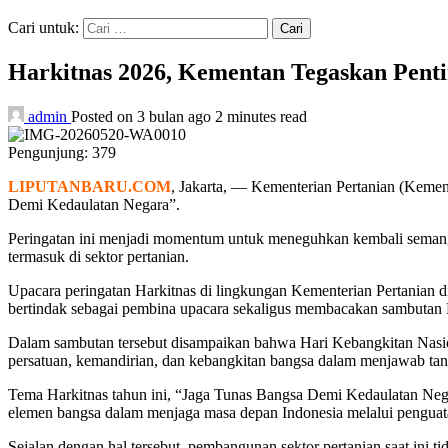
Cari untuk:
Harkitnas 2026, Kementan Tegaskan Pent
admin
Posted on 3 bulan ago
2 minutes read
Pengunjung:
379
LIPUTANBARU.COM
, Jakarta, — Kementerian Pertanian (Keme
Demi Kedaulatan Negara”.
Peringatan ini menjadi momentum untuk meneguhkan kembali semang
termasuk di sektor pertanian.
Upacara peringatan Harkitnas di lingkungan Kementerian Pertania
bertindak sebagai pembina upacara sekaligus membacakan sambutan M
Dalam sambutan tersebut disampaikan bahwa Hari Kebangkitan Nasi
persatuan, kemandirian, dan kebangkitan bangsa dalam menjawab tantan
Tema Harkitnas tahun ini, “Jaga Tunas Bangsa Demi Kedaulatan Nega
elemen bangsa dalam menjaga masa depan Indonesia melalui penguat
Sejalan dengan hal tersebut, pembangunan sektor pertanian saat ini t