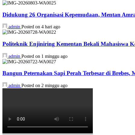
Didukung 26 Organisasi Kepemudaan, Mentan Amran
admin
Posted on 4 hari ago
Politeknik Enjiniring Kementan Bekali Mahasiswa K
admin
Posted on 1 minggu ago
Bangun Peternakan Sapi Perah Terbesar di Brebes,
admin
Posted on 2 minggu ago