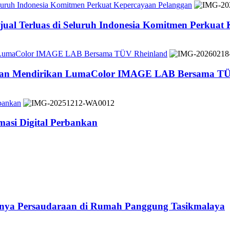
Seluruh Indonesia Komitmen Perkuat Kepercayaan Pelanggan
jual Terluas di Seluruh Indonesia Komitmen Perkuat
n LumaColor IMAGE LAB Bersama TÜV Rheinland
 dan Mendirikan LumaColor IMAGE LAB Bersama TÜ
bankan
asi Digital Perbankan
atnya Persaudaraan di Rumah Panggung Tasikmalaya