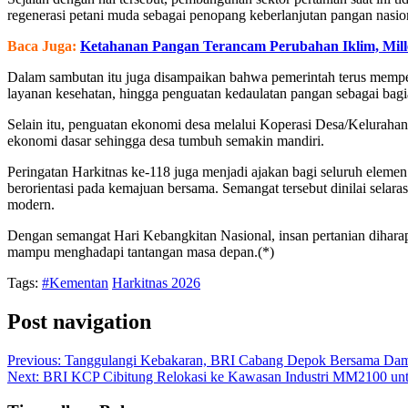
regenerasi petani muda sebagai penopang keberlanjutan pangan nasio
Baca Juga:
Ketahanan Pangan Terancam Perubahan Iklim, Mille
Dalam sambutan itu juga disampaikan bahwa pemerintah terus memperk
layanan kesehatan, hingga penguatan kedaulatan pangan sebagai bagia
Selain itu, penguatan ekonomi desa melalui Koperasi Desa/Kelurahan
ekonomi dasar sehingga desa tumbuh semakin mandiri.
Peringatan Harkitnas ke-118 juga menjadi ajakan bagi seluruh eleme
berorientasi pada kemajuan bersama. Semangat tersebut dinilai sel
modern.
Dengan semangat Hari Kebangkitan Nasional, insan pertanian dihara
mampu menghadapi tantangan masa depan.(*)
Tags:
#Kementan
Harkitnas 2026
Post navigation
Previous:
Tanggulangi Kebakaran, BRI Cabang Depok Bersama Damk
Next:
BRI KCP Cibitung Relokasi ke Kawasan Industri MM2100 un