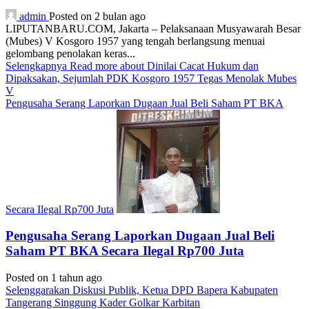
admin
Posted on 2 bulan ago
LIPUTANBARU.COM, Jakarta – Pelaksanaan Musyawarah Besar
(Mubes) V Kosgoro 1957 yang tengah berlangsung menuai
gelombang penolakan keras...
Selengkapnya
Read more about Dinilai Cacat Hukum dan
Dipaksakan, Sejumlah PDK Kosgoro 1957 Tegas Menolak Mubes
V
Pengusaha Serang Laporkan Dugaan Jual Beli Saham PT BKA
Secara Ilegal Rp700 Juta
Pengusaha Serang Laporkan Dugaan Jual Beli
Saham PT BKA Secara Ilegal Rp700 Juta
Posted on 1 tahun ago
Selenggarakan Diskusi Publik, Ketua DPD Bapera Kabupaten
Tangerang Singgung Kader Golkar Karbitan