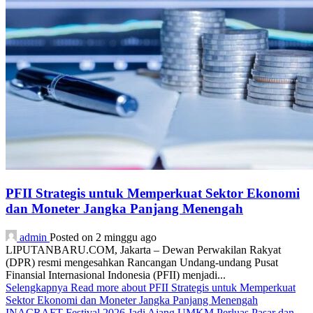
PFII Strategis untuk Memperkuat Sektor Ekonomi
dan Moneter Jangka Panjang Menengah
admin
Posted on 2 minggu ago
LIPUTANBARU.COM, Jakarta – Dewan Perwakilan Rakyat
(DPR) resmi mengesahkan Rancangan Undang-undang Pusat
Finansial Internasional Indonesia (PFII) menjadi...
Selengkapnya
Read more about PFII Strategis untuk Memperkuat
Sektor Ekonomi dan Moneter Jangka Panjang Menengah
INACRAFT Festival 2026 Jadi Ajang UMKM Perluas Pasar dan