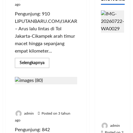
ago
Pengunjung: 910
LIPUTANBARU.COM//JAKARTA
– Arus lalu lintas di Tol
Jakarta-Cikampek arah timur
PFII
macet hingga sepanjang
Strategis
untuk
empat kilometer...
Memperk
Read
Selengkapnya
uat
more
Sektor
about
Arus
Ekonomi
Mudik
dan
Mulai
Terpantau
Moneter
Selama Periode Mudik
Macet
Hingga
Jangka
2023, Ini Kendaraan yang
4
Panjang
Dilarang Melintas
KM
di
Menenga
Ruas
admin
Posted on 3 tahun
h
Jakarta
ago
–
Cikampek
admin
Pengunjung: 842
Posted on 2