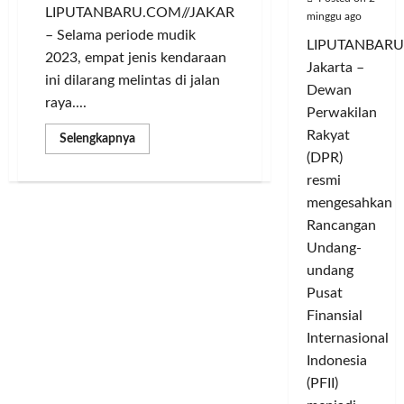
LIPUTANBARU.COM//JAKARTA
minggu ago
– Selama periode mudik
LIPUTANBARU
2023, empat jenis kendaraan
Jakarta –
ini dilarang melintas di jalan
Dewan
raya....
Perwakilan
Rakyat
Read
Selengkapnya
more
(DPR)
about
Selama
resmi
Periode
Mudik
mengesahkan
2023,
Rancangan
Ini
Kendaraan
Undang-
yang
Dilarang
undang
Melintas
Pusat
Finansial
Internasional
Indonesia
(PFII)