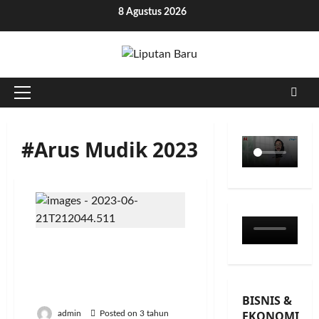
Skip
8 Agustus 2026
to
content
Primary
Menu
#Arus Mudik 2023
Arus Mudik Mulai
Terpantau Macet Hingga
4 KM di Ruas Jakarta –
Cikampek
BISNIS &
EKONOMI
admin
Posted on 3 tahun