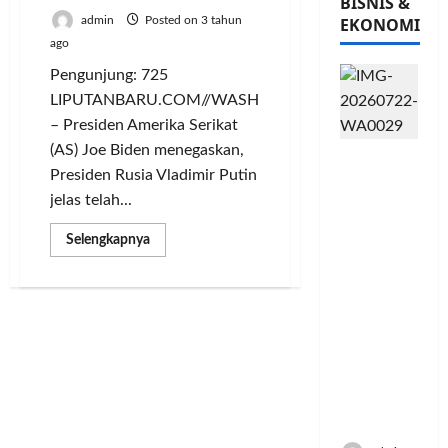
BISNIS &
admin
Posted on 3 tahun
EKONOMI
ago
Pengunjung: 725
LIPUTANBARU.COM//WASHINGTON
– Presiden Amerika Serikat
(AS) Joe Biden menegaskan,
PFII
Presiden Rusia Vladimir Putin
Strategis
jelas telah...
untuk
Memperk
Read
Selengkapnya
uat
more
Sektor
about
Lakukan
Ekonomi
Kejahatan
Perang,
dan
Joe
Moneter
Biden
Dukung
Jangka
Penangkapan
Panjang
Putin
Menenga
h