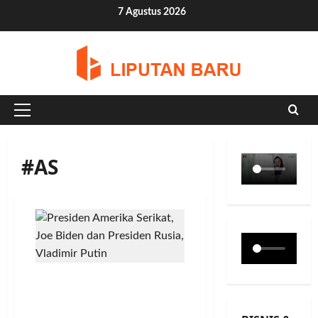
Skip
7 Agustus 2026
to
content
Primary
Menu
#AS
Lakukan Kejahatan
Perang, Joe Biden Dukung
Penangkapan Putin