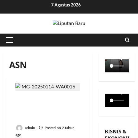
Skip
7 Agustus 2026
to
content
Primary
Menu
ASN
Marak Oknum ASN Main
Proyek, PR Berat Harda
Kiswaya dalam Reformasi
Birokrasi
admin
Posted on 2 tahun
BISNIS &
ago