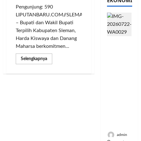
EKONOMI
Pengunjung: 590
LIPUTANBARU.COM//SLEMAN
– Bupati dan Wakil Bupati
Terpilih Kabupaten Sleman,
Harda Kiswaya dan Danang
PFII
Maharsa berkomitmen...
Strategis
untuk
Read
Selengkapnya
Memperk
more
about
uat
Marak
Sektor
Oknum
ASN
Ekonomi
Main
Proyek,
dan
PR
Moneter
Berat
Harda
Jangka
Kiswaya
Panjang
dalam
Reformasi
Menenga
Birokrasi
h
admin