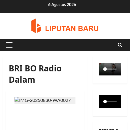
Skip
6 Agustus 2026
to
content
Primary
Menu
BRI BO Radio
Dalam
BRI BO Jakarta Radio
Dalam Berbagi Jumat
Berkah ke Masyarakat