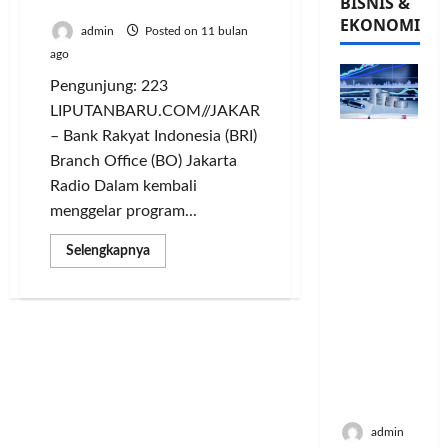
Sekitar
BISNIS &
EKONOMI
admin
Posted on 11 bulan
ago
Pengunjung: 223
LIPUTANBARU.COM//JAKARTA
– Bank Rakyat Indonesia (BRI)
PFII
Strategis
Branch Office (BO) Jakarta
untuk
Radio Dalam kembali
Memperk
menggelar program...
uat
Sektor
Read
Selengkapnya
more
Ekonomi
about
dan
BRI
BO
Moneter
Jakarta
Jangka
Radio
Dalam
Panjang
Berbagi
Jumat
Menenga
Berkah
h
ke
Masyarakat
Sekitar
admin