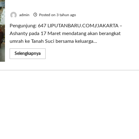
Bekti Umrah Bersama Keluarga
admin
Posted on 3 tahun ago
Pengunjung: 647 LIPUTANBARU.COM//JAKARTA –
Ashanty pada 17 Maret mendatang akan berangkat
umrah ke Tanah Suci bersama keluarga...
Read
Selengkapnya
more
about
Kondisi
Belum
Stabil,
Ashanty
Gagal
Ajak
Indra
Bekti
Umrah
Bersama
Keluarga