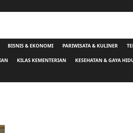
BISNIS & EKONOMI
PARIWISATA & KULINER
TE
IAN
KILAS KEMENTERIAN
KESEHATAN & GAYA HID
Kondisi Belum Stabil, Ashanty Gagal Ajak Indra