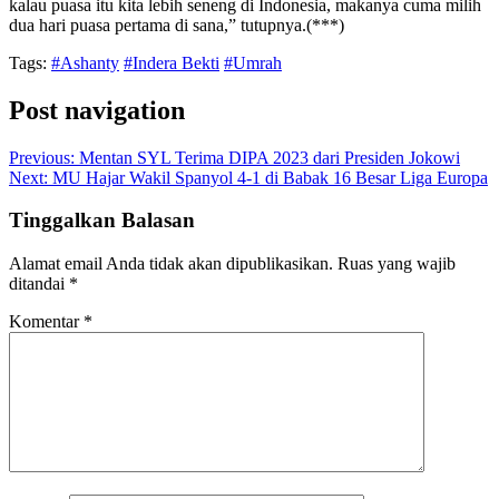
kalau puasa itu kita lebih seneng di Indonesia, makanya cuma milih
dua hari puasa pertama di sana,” tutupnya.(***)
Tags:
#Ashanty
#Indera Bekti
#Umrah
Post navigation
Previous:
Mentan SYL Terima DIPA 2023 dari Presiden Jokowi
Next:
MU Hajar Wakil Spanyol 4-1 di Babak 16 Besar Liga Europa
Tinggalkan Balasan
Alamat email Anda tidak akan dipublikasikan.
Ruas yang wajib
ditandai
*
Komentar
*