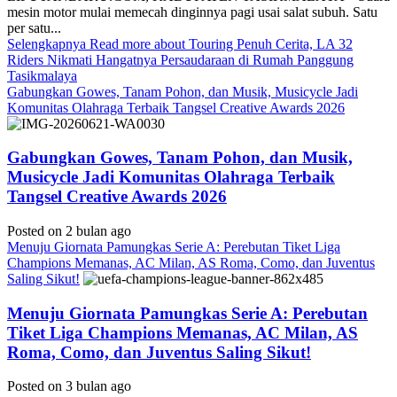
mesin motor mulai memecah dinginnya pagi usai salat subuh. Satu
per satu...
Selengkapnya
Read more about Touring Penuh Cerita, LA 32
Riders Nikmati Hangatnya Persaudaraan di Rumah Panggung
Tasikmalaya
Gabungkan Gowes, Tanam Pohon, dan Musik, Musicycle Jadi
Komunitas Olahraga Terbaik Tangsel Creative Awards 2026
Gabungkan Gowes, Tanam Pohon, dan Musik,
Musicycle Jadi Komunitas Olahraga Terbaik
Tangsel Creative Awards 2026
Posted on 2 bulan ago
Menuju Giornata Pamungkas Serie A: Perebutan Tiket Liga
Champions Memanas, AC Milan, AS Roma, Como, dan Juventus
Saling Sikut!
Menuju Giornata Pamungkas Serie A: Perebutan
Tiket Liga Champions Memanas, AC Milan, AS
Roma, Como, dan Juventus Saling Sikut!
Posted on 3 bulan ago